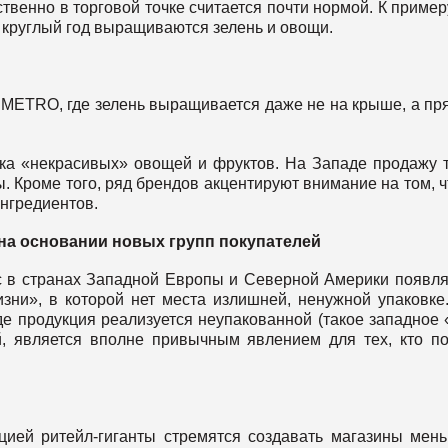
енно в торговой точке считается почти нормой. К примеру
 круглый год выращиваются зелень и овощи.
 METRO, где зелень выращивается даже не на крыше, а пр
жка «некрасивых» овощей и фруктов. На Западе продажу 
 Кроме того, ряд брендов акцентируют внимание на том, ч
нгредиентов.
на основании новых групп покупателей
с в странах Западной Европы и Северной Америки появл
зни», в которой нет места излишней, ненужной упаковке
де продукция реализуется неупакованной (такое западное 
, является вполне привычным явлением для тех, кто п
нцией ритейл-гиганты стремятся создавать магазины мен