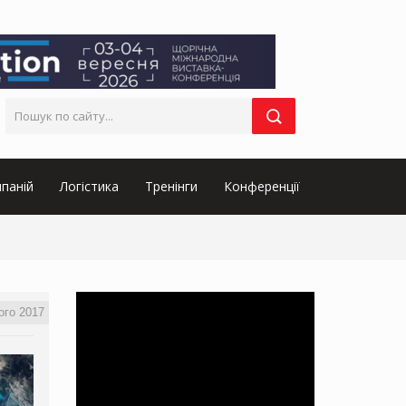
паній
Логістика
Тренінги
Конференції
ого 2017