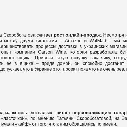
 Скоробогатова считает
рост онлайн-продаж.
Несмотря н
дитмежду двумя гигантами – Amazon и WalMart – мы 
вершенствовать процессы доставки в украинских магазин
 опыт компании Garson Wine, которая разработала бут
ового ящика. Привозя такую покупку заказчику, сотру
ить ее в ящике – придя домой, он спокойно достанет
пускает, что в Украине этот проект пока что не очень реал
д-маркетинга докладчик считает
персонализацию товар
 «ласточкой», по мнению Татьяны Скоробогатовой, на З
лучали «кайф» от того, что к ним обращались по имени.