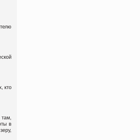
телю
еской
, кто
 там,
рты в
зеру,