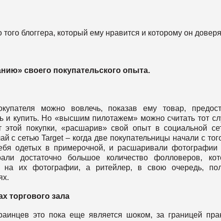
того блоггера, который ему нравится и которому он доверя
нию» своего покупательского опыта.
купателя можно вовлечь, показав ему товар, предос
ь и купить. Но «высшим пилотажем» можно считать тот сл
т этой покупки, «расшарив» свой опыт в социальной се
й с сетью Target – когда две покупательницы начали с того
ебя одетых в примерочной, и расшаривали фотографии
рали достаточно большое количество фолловеров, кот
 на их фотографии, а ритейлер, в свою очередь, по
ях.
ах торгового зала
раинцев это пока еще является шоком, за границей пра