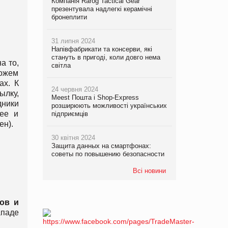
Компанія Rarog Tactical Gear
презентувала надлегкі керамічні
бронеплити
31 липня 2024
Напівфабрикати та консерви, які
стануть в пригоді, коли довго нема
а то,
світла
можем
ах. К
24 червня 2024
ылку,
Meest Пошта і Shop-Express
дники
розширюють можливості українських
 ее и
підприємців
ен).
30 квітня 2024
Защита данных на смартфонах:
советы по повышению безопасности
Всі новини
ов и
ападе