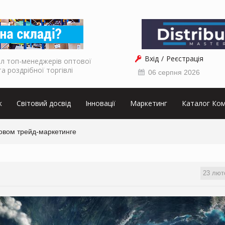
Вхід
Реєстрація
л топ-менеджерів оптової
та роздрібної торгівлі
06 серпня 2026
к
Світовий досвід
Інновації
Маркетинг
Каталог Ком
овом трейд-маркетинге
23 лют