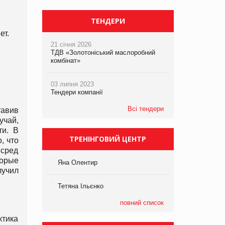
ТЕНДЕРИ
ет.
21 січня 2026
ТДВ «Золотоніський маслоробний
комбінат»
03 липня 2023
Тендери компанії
Всі тендери
тавив
учай,
ти. В
ТРЕНІНГОВИЙ ЦЕНТР
, что
 сред
орые
Яна Олентир
лучил
Тетяна Ільєнко
повний список
ктика