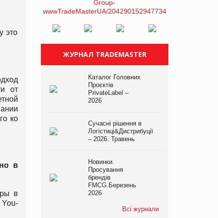
у это
ЖУРНАЛ TRADEMASTER
Каталог Головних
одход
Проєктів
ти от
PrivateLabel –
етной
2026
пании
го ко
Сучасні рішення в
Логістиці&Дистрибуції
– 2026. Травень
Новинки.
но в
Просування
брендів
FMCG.Березень
ары в
2026
 You-
Всі журнали