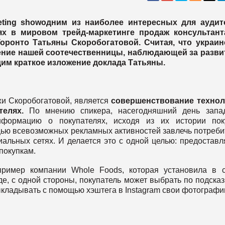
eting showодним из наиболее интересных для аудит
ях в мировом трейд-маркетинге продаж консультант
Торонто Татьяны Скоробогатовой. Считая, что украи
нение нашей соотечественницы, наблюдающей за разви
им краткое изложение доклада Татьяны.
и Скоробогатовой, является
совершенствование технол
телях.
По мнению спикера, насегодняшний день запа
нформацию о покупателях, исходя из их истории поку
ью всевозможных рекламных активностей завлечь потреби
альных сетях. И делается это с одной целью: предоставл
покупкам.
пример компании Whole Foods, которая установила в 
е, с одной стороны, покупатель может выбрать по подсказ
выкладывать с помощью хэштега в Instagram свои фотографи