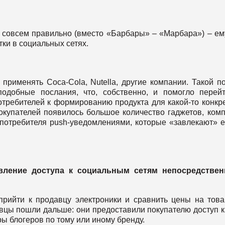
е совсем правильно (вместо «Барбары» – «Марбара») – ем
ки в социальных сетях.
применять Coca-Cola, Nutella, другие компании. Такой п
одобные послания, что, собственно, и помогло перей
отребителей к формированию продукта для какой-то конкр
покупателей появилось большое количество гаджетов, ком
потребителя push-уведомлениями, которые «завлекают» е
вление доступа к социальным сетям непосредствен
прийти к продавцу электроники и сравнить цены на тов
овцы пошли дальше: они предоставили покупателю доступ к
ры блогеров по тому или иному бренду.