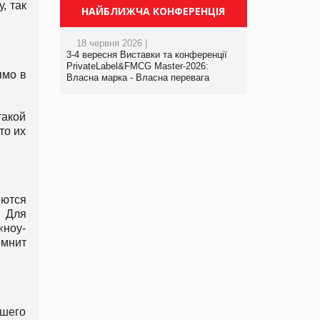
, так
НАЙБЛИЖЧА КОНФЕРЕНЦІЯ
18 червня 2026 |
3-4 вересня Виставки та конференції
PrivateLabel&FMCG Master-2026:
ямо в
Власна марка - Власна перевага
такой
то их
яются
. Для
«ноу-
омнит
ьшего