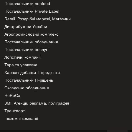
Постачальники nonfood
Постачальники Private Label
Retail. Роздрібні мережі, Магазини
Дистрибутори України
Агропромисловий комплекс
Постачальники обладнання
Постачальники послуг
Логістичні компанії
Тара та упаковка
Харчові добавки. Інгредієнти.
Постачальники IT-рішень
Складське обладнання
HoReCa
ЗМІ, Агенції, реклама, поліграфія
Транспорт
Іноземні компанії