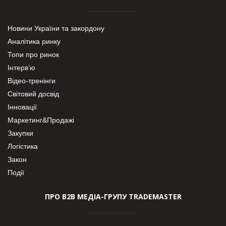
Новини України та закордону
Аналітика ринку
Топи про ринок
Інтерв’ю
Відео-тренінги
Світовий досвід
Інновації
Маркетинг&Продажі
Закупки
Логістика
Закон
Події
ПРО В2В МЕДІА-ГРУПУ TRADEMASTER