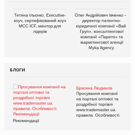
,
Тетяна Ільєнко, Executive-
Олег Андрійович Івченко —
ОВ
коуч, сертифікований коуч
директор патентно-
МСС ICF, ментор для
юридичної компанії «Вайз
лідерів
Груп», консалтингової
компанії «Парето» та
маркетингової агенції
Myka Agency.
БЛОГИ
Брагина Людмила
ї
Просування компанії
а
на порталі оптової та
роздрібної торгівлі
www.trademaster.ua.
і.
правила. Особливості.
Рекомендації
Ре