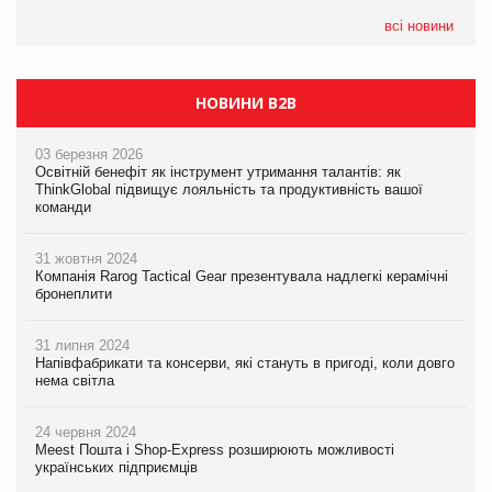
формату convenience store КОЛО: об’єднана компанія
налічуватиме 374 магазини
всі новини
НОВИНИ B2B
03 березня 2026
Освітній бенефіт як інструмент утримання талантів: як
ThinkGlobal підвищує лояльність та продуктивність вашої
команди
31 жовтня 2024
Компанія Rarog Tactical Gear презентувала надлегкі керамічні
бронеплити
31 липня 2024
Напівфабрикати та консерви, які стануть в пригоді, коли довго
нема світла
24 червня 2024
Meest Пошта і Shop-Express розширюють можливості
українських підприємців