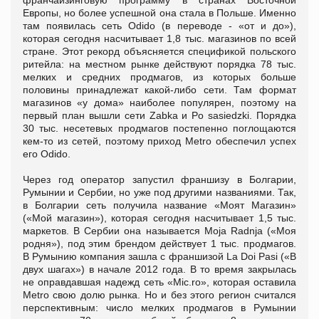
Европы, но более успешной она стала в Польше. Именно
там появилась сеть Odido (в переводе - «от и до»),
которая сегодня насчитывает 1,8 тыс. магазинов по всей
стране. Этот рекорд объясняется спецификой польского
ритейла: на местном рынке действуют порядка 78 тыс.
мелких и средних продмагов, из которых больше
половины принадлежат какой-либо сети. Там формат
магазинов «у дома» наиболее популярен, поэтому на
первый план вышли сети Zabka и Po sasiedzki. Порядка
30 тыс. несетевых продмагов постепенно поглощаются
кем-то из сетей, поэтому приход Metro обеспечил успех
его Odido.
Через год оператор запустил франшизу в Болгарии,
Румынии и Сербии, но уже под другими названиями. Так,
в Болгарии сеть получила название «Моят Магазин»
(«Мой магазин»), которая сегодня насчитывает 1,5 тыс.
маркетов. В Сербии она называется Moja Radnja («Моя
родня»), под этим брендом действует 1 тыс. продмагов.
В Румынию компания зашла с франшизой La Doi Pasi («В
двух шагах») в начале 2012 года. В то время закрылась
не оправдавшая надежд сеть «Mic.ro», которая оставила
Metro свою долю рынка. Но и без этого регион считался
перспективным: число мелких продмагов в Румынии