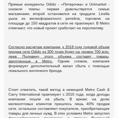
Прямые конкуренты Odido - «Пятерочка» и Unimarket -
снизили темпы: первая довольствуется семью
магазинами, второй остановился на тридцати. Linella
ушла из мелкоформатного ритейла, торговлю на
площади до 150 квадратов в сети не практикуют. В Metro
отмечают, что новый проект сработает на перспективу.
Согласно расчетам компании, к 2018 году годовой объем
продаж сети Odido из 300 точек будет на уровне 700 млн.
леев. Половину этого объема составят товары,
закупленные в Metro.
Одним словом, компания
формирует дополнительный канал сбыта с помощью
локального зонтичного бренда.
Стоит отметить, такой метод в немецкой Metro Cash &
Carry International практикуют с 2010 года, когда доходы
компании пошли на убыль. В кризис на долю
мелкооптовых клиентов пришлось лишь 40% продаж
сети, остальное составляют покупатели, приобретающие
товары для личных нужд. В этих условиях Metro запустил
франчайзинговую программу в странах Восточной