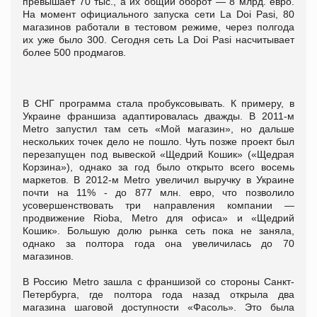
превышает 70 тыс., а их общий оборот — 8 млрд. евро.
На момент официального запуска сети La Doi Pasi, 80
магазинов работали в тестовом режиме, через полгода
их уже было 300. Сегодня сеть La Doi Pasi насчитывает
более 500 продмагов.
В СНГ программа стала пробуксовывать. К примеру, в
Украине франшиза адаптировалась дважды. В 2011-м
Metro запустил там сеть «Мой магазин», но дальше
нескольких точек дело не пошло. Чуть позже проект был
перезапущен под вывеской «Щедрий Кошик» («Щедрая
Корзина»), однако за год было открыто всего восемь
маркетов. В 2012-м Metro увеличил выручку в Украине
почти на 11% - до 877 млн. евро, что позволило
усовершенствовать три направления компании —
продвижение Rioba, Metro для офиса» и «Щедрий
Кошик». Большую долю рынка сеть пока не заняла,
однако за полтора года она увеличилась до 70
магазинов.
В Россию Metro зашла с франшизой со стороны Санкт-
Петербурга, где полтора года назад открыла два
магазина шаговой доступности «Фасоль». Это была