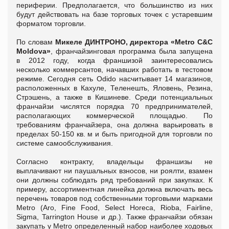
периферии. Предполагается, что большинство из них
будут действовать на базе торговых точек с устаревшим
форматом торговли.
По словам
Микеле ДИНТРОНО, директора «Metro C&C
Moldova»
, франчайзинговая программа была запущена
в 2012 году, когда франшизой заинтересовались
несколько коммерсантов, начавших работать в тестовом
режиме. Сегодня сеть Odido насчитывает 14 магазинов,
расположенных в Кахуле, Теленешть, Яловень, Резина,
Стрэшень, а также в Кишиневе. Среди потенциальных
франчайзи числятся порядка 70 предпринимателей,
располагающих коммерческой площадью. По
требованиям франчайзера, она должна варьировать в
пределах 50-150 кв. м и быть пригодной для торговли по
системе самообслуживания.
Согласно контракту, владельцы франшизы не
выплачивают ни паушальных взносов, ни роялти, взамен
они должны соблюдать ряд требований при закупках. К
примеру, ассортиментная линейка должна включать весь
перечень товаров под собственными торговыми марками
Metro (Aro, Fine Food, Select Horeca, Rioba, Fairline,
Sigma, Tarrington House и др.). Также франчайзи обязан
закупать у Metro определенный набор наиболее ходовых