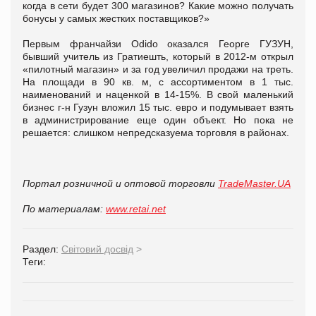
когда в сети будет 300 магазинов? Какие можно получать
бонусы у самых жестких поставщиков?»
Первым франчайзи Odido оказался Георге ГУЗУН,
бывший учитель из Гратиешть, который в 2012-м открыл
«пилотный магазин» и за год увеличил продажи на треть.
На площади в 90 кв. м, с ассортиментом в 1 тыс.
наименований и наценкой в 14-15%. В свой маленький
бизнес г-н Гузун вложил 15 тыс. евро и подумывает взять
в администрирование еще один объект. Но пока не
решается: слишком непредсказуема торговля в районах.
Портал розничной и оптовой торговли
TradeMaster.UA
По материалам:
www.retai.net
Раздел:
Світовий досвід
>
Теги: