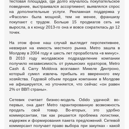
тестовая площадка, где долго изучалось покупательское
поведение, выстраивался ассортимент, выявлялся спрос
на дополнительные услуги. Рекламная поддержка у
«Фасоли» была мощной, тем не менее, франшизу
покупают с трудом. Больше 15 продмагов сеть не
выросла, а к концу 2013-го она и вовсе сократилась до 12
точек.
На этом фоне наш случай выглядит перспективнее,
невзирая на емкость местного рынка. Metro зашла в
Молдову в 2004 году и шесть лет проработала «в минус».
В 2010 году молдавское подразделение компании
получило независимость от румынских кураторов, Metro
Cash & Carry Moldova возглавил Микеле Динтроно,
который сумел извлечь прибыль из вверенного ему
хозяйства. Годовой объем продаж компании в Молдове
не афишируется, но уточняется, что сейчас «он равен
2% от ВВП страны».
Сетевик считает бизнес-модель Odido удачной: во-
первых, она дает Metro гарантированную возможность
продать свой товар. Во-вторых, это удобно
коммерсантам, так как решается проблема логистики,
издержек и формирования пакета предложений. Сетевой
коммерсант получает право выбора при закупках - какой