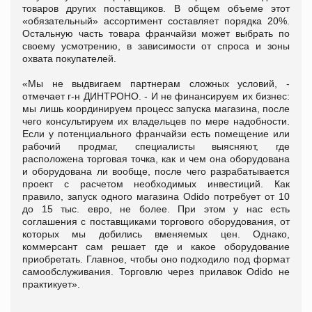
товаров других поставщиков. В общем объеме этот
«обязательный» ассортимент составляет порядка 20%.
Остальную часть товара франчайзи может выбрать по
своему усмотрению, в зависимости от спроса и зоны
охвата покупателей.
«Мы не выдвигаем партнерам сложных условий, -
отмечает г-н ДИНТРОНО. - И не финансируем их бизнес:
мы лишь координируем процесс запуска магазина, после
чего консультируем их владельцев по мере надобности.
Если у потенциального франчайзи есть помещение или
рабочий продмаг, специалисты выясняют, где
расположена торговая точка, как и чем она оборудована
и оборудована ли вообще, после чего разрабатывается
проект с расчетом необходимых инвестиций. Как
правило, запуск одного магазина Odido потребует от 10
до 15 тыс. евро, не более. При этом у нас есть
соглашения с поставщиками торгового оборудования, от
которых мы добились вменяемых цен. Однако,
коммерсант сам решает где и какое оборудование
приобретать. Главное, чтобы оно подходило под формат
самообслуживания. Торговлю через прилавок Odido не
практикует».