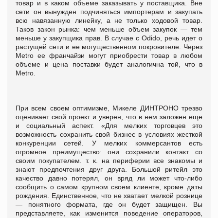
товар и в каком объеме заказывать у поставщика. Вне
сети он вынужден подчиняться импортерам и закупать
всю навязанную линейку, а не только ходовой товар.
Таков закон рынка: чем меньше объем закупок — тем
меньше у закупщика прав. В случае с Odido, речь идет о
растущей сети и ее могущественном покровителе. Через
Metro ее франчайзи могут приобрести товар в любом
объеме и цена поставки будет аналогична той, что в
Metro.
При всем своем оптимизме, Микеле ДИНТРОНО трезво
оценивает свой проект и уверен, что в нем заложен еще
и социальный аспект. «Для мелких торговцев это
возможность сохранить свой бизнес в условиях жесткой
конкуренции сетей. У мелких коммерсантов есть
огромное преимущество: они сохранили контакт со
своим покупателем. т. к. на периферии все знакомы и
знают предпочтения друг друга. Большой ритейл это
качество давно потерял, он вряд ли может что-либо
сообщить о самом крупном своем клиенте, кроме даты
рождения. Единственное, что не хватает мелкой рознице
— понятного формата, где он будет защищен. Вы
представляете, как изменится поведение операторов,