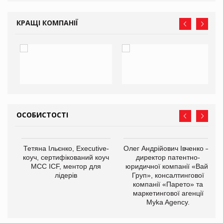
КРАЩІ КОМПАНІЇ
ОСОБИСТОСТІ
,
Тетяна Ільєнко, Executive-
Олег Андрійович Івченко —
ОВ
коуч, сертифікований коуч
директор патентно-
МСС ICF, ментор для
юридичної компанії «Вайз
лідерів
Груп», консалтингової
компанії «Парето» та
маркетингової агенції
Myka Agency.