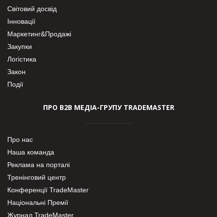
Світовий досвід
Інновації
Маркетинг&Продажі
Закупки
Логістика
Закон
Події
ПРО В2В МЕДІА-ГРУПУ TRADEMASTER
Про нас
Наша команда
Реклама на порталі
Тренінговий центр
Конференції TradeMaster
Національні Премії
Журнал TradeMaster