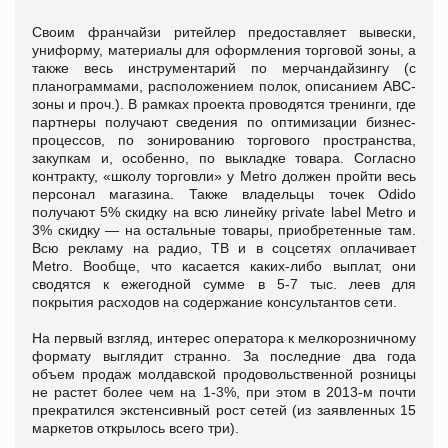
Своим франчайзи ритейлер предоставляет вывески,
униформу, материалы для оформления торговой зоны, а
также весь инструментарий по мерчандайзингу (с
планограммами, расположением полок, описанием ABC-
зоны и проч.). В рамках проекта проводятся тренинги, где
партнеры получают сведения по оптимизации бизнес-
процессов, по зонированию торгового пространства,
закупкам и, особенно, по выкладке товара. Согласно
контракту, «школу торговли» у Metro должен пройти весь
персонал магазина. Также владельцы точек Odido
получают 5% скидку на всю линейку private label Metro и
3% скидку — на остальные товары, приобретенные там.
Всю рекламу на радио, ТВ и в соцсетях оплачивает
Metro. Вообще, что касается каких-либо выплат, они
сводятся к ежегодной сумме в 5-7 тыс. леев для
покрытия расходов на содержание консультантов сети.
На первый взгляд, интерес оператора к мелкорозничному
формату выглядит странно. За последние два года
объем продаж молдавской продовольственной розницы
не растет более чем на 1-3%, при этом в 2013-м почти
прекратился экстенсивный рост сетей (из заявленных 15
маркетов открылось всего три).