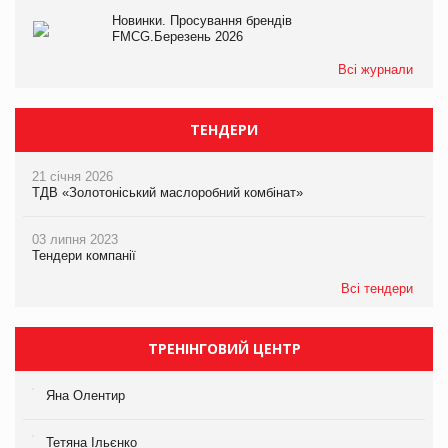
Новинки. Просування брендів
FMCG.Березень 2026
Всі журнали
ТЕНДЕРИ
21 січня 2026
ТДВ «Золотоніський маслоробний комбінат»
03 липня 2023
Тендери компанії
Всі тендери
ТРЕНІНГОВИЙ ЦЕНТР
Яна Олентир
Тетяна Ільєнко