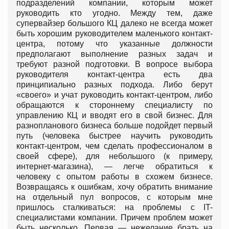
подразделений компании, которым может
руководить кто угодно. Между тем, даже
супервайзер большого КЦ далеко не всегда может
быть хорошим руководителем маленького контакт-
центра, потому что указанные должности
предполагают выполнение разных задач и
требуют разной подготовки. В вопросе выбора
руководителя контакт-центра есть два
принципиально разных подхода. Либо берут
«своего» и учат руководить контакт-центром, либо
обращаются к стороннему специалисту по
управлению КЦ и вводят его в свой бизнес. Для
разнопланового бизнеса больше подойдет первый
путь (человека быстрее научить руководить
контакт-центром, чем сделать профессионалом в
своей сфере), для небольшого (к примеру,
интернет-магазина), — легче обратиться к
человеку с опытом работы в схожем бизнесе.
Возвращаясь к ошибкам, хочу обратить внимание
на отдельный пул вопросов, с которым мне
пришлось сталкиваться: на проблемы с IT-
специалистами компании. Причем проблем может
быть несколько. Первая — нежелание брать на