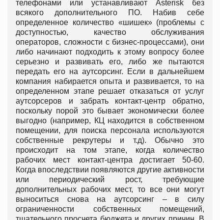
телефонами или устанавливают Asterisk без
всякого дополнительного ПО. Набив себе
определенное количество «шишек» (проблемы с
доступностью, качество обслуживания
операторов, сложности с бизнес-процессами), они
либо начинают подходить к этому вопросу более
серьезно и развивать его, либо же пытаются
передать его на аутсорсинг. Если в дальнейшем
компания набирается опыта и развивается, то на
определенном этапе решает отказаться от услуг
аутсорсеров и забрать контакт-центр обратно,
поскольку порой это бывает экономически более
выгодно (например, КЦ находится в собственном
помещении, для поиска персонала используются
собственные рекрутеры и т.д). Обычно это
происходит на том этапе, когда количество
рабочих мест контакт-центра достигает 50-60.
Когда впоследствии появляются другие активности
или периодический рост, требующие
дополнительных рабочих мест, то все они могут
выноситься снова на аутсорсинг – в силу
ограниченности собственных помещений,
тщательного просчета бюджета и других причин. В