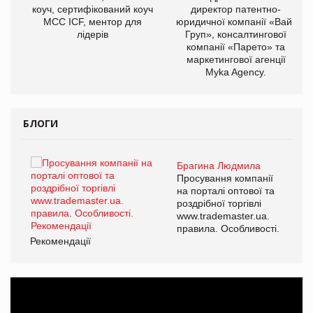
ОВ
коуч, сертифікований коуч
директор патентно-
МСС ICF, ментор для
юридичної компанії «Вайз
лідерів
Груп», консалтингової
компанії «Парето» та
маркетингової агенції
Myka Agency.
БЛОГИ
Брагина Людмила
ї
Просування компанії
а
на порталі оптової та
роздрібної торгівлі
www.trademaster.ua.
і.
правила. Особливості.
Рекомендації
Ре