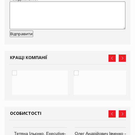
КРАЩІ КОМПАНІЇ
ОСОБИСТОСТІ
,
Тетяна Ільєнко, Executive-
Олег Андрійович Івченко —