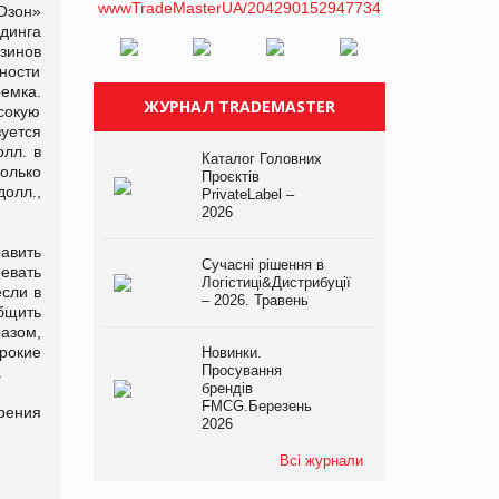
«Озон»
динга
зинов
ности
емка.
ЖУРНАЛ TRADEMASTER
сокую
уется
лл. в
Каталог Головних
колько
Проєктів
долл.,
PrivateLabel –
2026
авить
Сучасні рішення в
евать
Логістиці&Дистрибуції
если в
– 2026. Травень
бщить
азом,
рокие
Новинки.
Просування
.
брендів
FMCG.Березень
рения
2026
Всі журнали