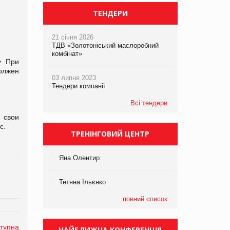
ТЕНДЕРИ
21 січня 2026
ТДВ «Золотоніський маслоробний
комбінат»
• При
должен
03 липня 2023
Тендери компанії
Всі тендери
 свои
сс.
ТРЕНІНГОВИЙ ЦЕНТР
Яна Олентир
Тетяна Ільєнко
повний список
тупна
НАЙБЛИЖЧА КОНФЕРЕНЦІЯ