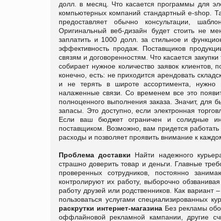
долл. в месяц.
Что касается программы для эл
компьютерных компаний стандартный e-shop. Та
предоставляет обычно консультации, шабл
Оригинальный веб-дизайн будет стоить не ме
заплатить и 1000 долл. за стильное и функцио
эффективность продаж.
Поставщиков продукци
связям и договоренностям. Что касается закупки
собирает нужное количество заявок клиентов, 
конечно, есть: не приходится арендовать складс
и не терять в широте ассортимента, нужно 
налаженные связи. Со временем все это появит
полноценного выполнения заказа. Значит, для 
запасы. Это доступно, если электронная торго
Если ваш бюджет ограничен и солидные инв
поставщиком. Возможно, вам придется работать
расходы и позволяет проявить внимание к каждом
Проблема доставки
Найти надежного курьер
страшно доверить товар и деньги. Главные тре
проверенных сотрудников, постоянно заним
контролируют их работу, выборочно обзванивая
работу друзей или родственников. Как вариант 
пользоваться услугами специализированных кур
раскрутки интернет-магазина
Без рекламы обо
оффлайновой рекламной кампании, другие счи