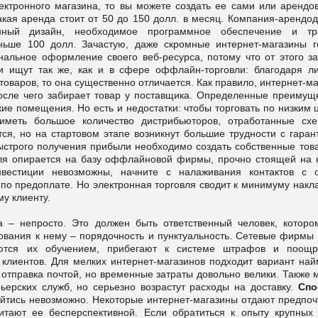
ектронного магазина, то вы можете создать ее сами или арендов
кая аренда стоит от 50 до 150 долл. в месяц. Компания-арендод
онный дизайн, необходимое программное обеспечение и тр
ньше 100 долл. Зачастую, даже скромные интернет-магазины г
нальное оформление своего веб-ресурса, потому что от этого за
и ищут так же, как и в сфере оффлайн-торговли: благодаря л
 товаров, то она существенно отличается. Как правило, интернет-м
после чего забирает товар у поставщика. Определенные преимуще
кие помещения. Но есть и недостатки: чтобы торговать по низким
иметь большое количество дистрибьюторов, отработанные сх
ся, но на стартовом этапе возникнут большие трудности с гаран
быстрого получения прибыли необходимо создать собственные тов
вля опирается на базу оффлайновой фирмы, прочно стоящей на н
естиции невозможны, начните с налаживания контактов с 
 по предоплате. Но электронная торговля сводит к минимуму накл
у клиенту.
а – непросто. Это должен быть ответственный человек, которо
бования к нему – порядочность и пунктуальность. Сетевые фирмы 
аются их обучением, прибегают к системе штрафов и поощр
 клиентов. Для мелких интернет-магазинов подходит вариант най
– отправка почтой, но временные затраты довольно велики. Также
ьерских служб, но серьезно возрастут расходы на доставку.
Спо
йтись невозможно. Некоторые интернет-магазины отдают предпоч
тают ее бесперспективной. Если обратиться к опыту крупных 