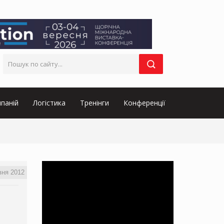
паній
Логістика
Тренінги
Конференції
вня 2012