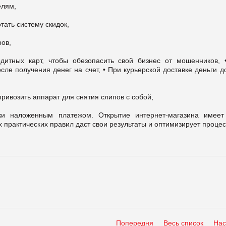
елям,
тать систему скидок,
ров,
итных карт, чтобы обезопасить свой бизнес от мошенников,
осле получения денег на счет,
• При курьерской доставке деньги 
привозить аппарат для снятия слипов с собой,
авки наложенным платежом.
Открытие интернет-магазина имеет
практических правил даст свои результаты и оптимизирует проце
Попередня
Весь список
Нас