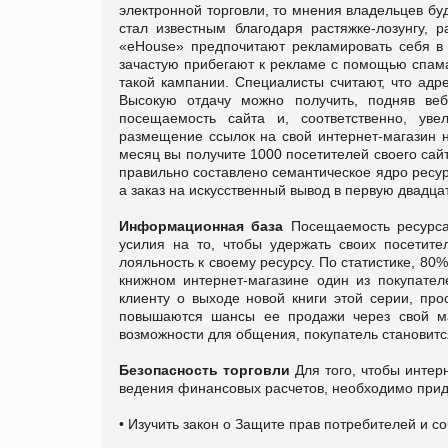
электронной торговли, то мнения владельцев бу
стал известным благодаря растяжке-лозунгу, 
«eHouse» предпочитают рекламировать себя в 
зачастую прибегают к рекламе с помощью спам
такой кампании. Специалисты считают, что адр
Высокую отдачу можно получить, подняв веб
посещаемость сайта и, соответственно, уве
размещение ссылок на свой интернет-магазин н
месяц вы получите 1000 посетителей своего сай
правильно составлено семантическое ядро ресур
а заказ на искусственный вывод в первую двадцат
Информационная база
Посещаемость ресурса
усилия на то, чтобы удержать своих посетит
лояльность к своему ресурсу. По статистике, 8
книжном интернет-магазине один из покупате
клиенту о выходе новой книги этой серии, про
повышаются шансы ее продажи через свой ма
возможности для общения, покупатель становитс
Безопасность торговли
Для того, чтобы инте
ведения финансовых расчетов, необходимо прид
• Изучить закон о Защите прав потребителей и со