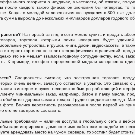
еффа много говорится о неудачах, в частности, об отказах, полу
бы после каждого такого фиаско он экономил бы четвертак, то п
ше. Когда-то молодой человек отчаянно нуждался в 300 тыс. дол
 эта сумма выросла до нескольких миллиардов долларов годового о
транстве?
На первый взгляд, в сети можно купить и продать абс
товаров, торговля которыми почти наверняка будет удачной
обильные устройства, игрушки, книги, диски, видеокассеты, а такж
то интернет-торговля не знает географических ограничений: прод
однако это не мешает взаимовыгодному сотрудничеству, если, зак
чить. К примеру, телефон определенной модели совершенно один
сети?
Специалисты считают, что электронная торговля проду
торых очень велики, зачастую остаются в убытке. Это связано с 
питания в интернете нужен невероятно быстро работающий интерфе
 клиенту минимальный заказ, например, батон и пачку масла, пр
ка обойдется дороже самого товара.
Трудно продается одежда. Мал
на фото. Велика вероятность разочарования после первой же прим
 его не так просто составить.
ьные требования – наличие доступа в глобальную сеть и веб-ре
Чтобы зарегистрировать доменное имя сайта вам понадобится неск
руете арендовать место на чужом сервере, то хостинг будет стоить