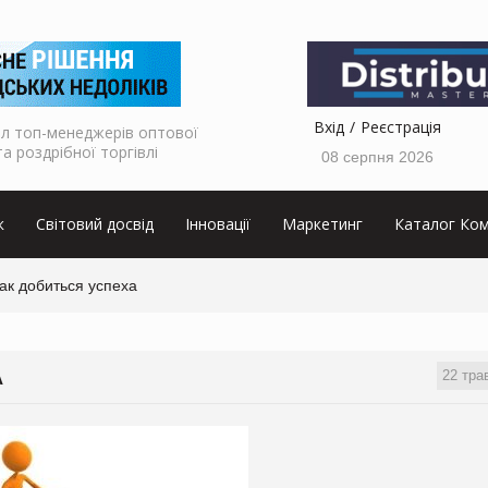
Вхід
Реєстрація
л топ-менеджерів оптової
та роздрібної торгівлі
08 серпня 2026
к
Світовий досвід
Інновації
Маркетинг
Каталог Ком
ак добиться успеха
22 тра
А