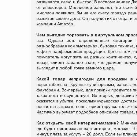
развивался легко и быстро. В воспоминаниях Дж
от инвесторов. Миллионер заявляет, что если 
миллион появился бы на его счету гораздо рань
развития своего дела. Он получил их от отца, и
компании Amazon.
Чем выгодно торговать в виртуальном прос
все. Однако есть определенные категории 
разнообразная компьютерная, бытовая техника, м
кофе и парфюмерная продукция.
Дело в том, ч
покупатель могут жить на разных континентах, 
товар, клиент заранее знает, что должен полу
выглядит в любой точке земного шара.
Какой товар непригоден для продажи в 
нерентабельна. Крупные универсамы, запасы ко
факторами. Во-первых, для покупки продуктов 
таких пока не существует. Во-вторых, доставив
окажется в убытке, поскольку курьерская достав
решается заказать вещь, ориентируясь только 
Частично выручает подробное описание товара, но
Как открыть свой интернет-магазин?
Минимал
где будет организован ваш интернет-магазин. 
минут, плата за услугу – 20 долл. Если вы плани