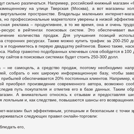
дут сильно различаться. Например, российский книжный магазин 
размещенному на улице Тверская (Москва), а вот магазины хол
виртуальном пространстве.
Владельцы маленьких интернет-мага
а, но профессиональные маркетологи уверены в низкой эффектив
есная реклама – продуктивнее, в то же время, она и очень трудо
-ресурс в рейтингах поисковых систем. Это обеспечивает вы
личение количества продаж. Для улучшения позиций использ
а сторонних ресурсах. Также можно купить трафик: за 200-250 до
та и поднимитесь в первую двадцатку рейтингов.
Важно также, нас
са. Набор грамотно подобранных ключевых слов обойдется в 100 
ку сайтов в поисковых системах будет стоить 250-300 долл.
 – не самоцель, а средство продаж, поэтому необходимо напр
елей, собрать о них широкую информационную базу, чтобы заво
0% прибылей обеспечивается 20% постоянных клиентов. Например, 
лей приобрел произведение современного автора, возможно соо
следив путь покупателя и отметив его в базе данных. Таким обр
газин. А внимательно относясь к отзывам и предоставляя ши
я лояльным и, как следствие, повышаются шансы его возвращения
рнет-магазин был эффективным, успешным и безопасным с точки з
ерживаться следующих правил онлайн-торговли:
блюдать его,