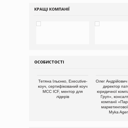
КРАЩІ КОМПАНІЇ
ОСОБИСТОСТІ
арас Ігорович,
Тетяна Ільєнко, Executive-
Олег Андрійович
иробництва ТОВ
коуч, сертифікований коуч
директор пат
Герчак"
МСС ICF, ментор для
юридичної компа
лідерів
Груп», консал
компанії «Пар
маркетингової
Myka Agen