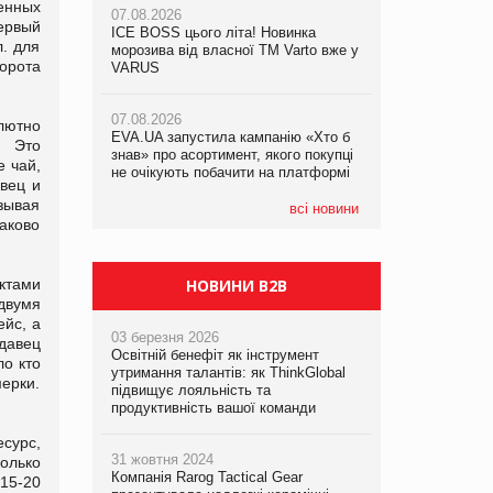
ченных
07.08.2026
ервый
ICE BOSS цього літа! Новинка
06.08.2026
л. для
07.08.2026
морозива від власної ТМ Varto вже у
Смачна новинка для хвостатих: у
борота
Франція заборонила рекламні дзвінки
VARUS
VARUS з’явилися паучі Varto Paw
без згоди клієнтів
expert від власної ТМ Varto!
07.08.2026
олютно
EVA.UA запустила кампанію «Хто б
05.08.2026
. Это
знав» про асортимент, якого покупці
Мережа супермаркетів VARUS купує
е чай,
не очікують побачити на платформі
мережу магазинів формату
авец и
convenience store КОЛО: об’єднана
азывая
компанія налічуватиме 374 магазини
всі новини
аково
ктами
НОВИНИ B2B
двумя
йс, а
03 березня 2026
одавец
Освітній бенефіт як інструмент
о кто
утримання талантів: як ThinkGlobal
ерки.
підвищує лояльність та
продуктивність вашої команди
сурс,
31 жовтня 2024
олько
Компанія Rarog Tactical Gear
 15-20