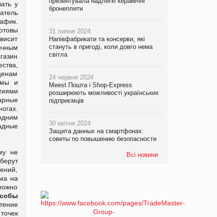
презентувала надлегкі керамічні
ать у
бронеплити
атель
афик.
отовы
31 липня 2024
висит
Напівфабрикати та консерви, які
стануть в пригоді, коли довго нема
ичным
світла
агазин
ства,
 ценам
24 червня 2024
емы и
Meest Пошта і Shop-Express
тиями
розширюють можливості українських
арные
підприємців
огах.
одним
30 квітня 2024
адные
Защита данных на смартфонах:
советы по повышению безопасности
му не
Всі новини
берут
ений,
ма на
 можно
собы
тение
точек