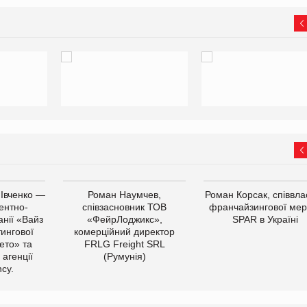
 Івченко —
Роман Наумчев,
Роман Корсак, співвла
ентно-
співзасновник ТОВ
франчайзингової мер
нії «Вайз
«ФейрЛоджикс»,
SPAR в Україні
тингової
комерційний директор
ето» та
FRLG Freight SRL
 агенції
(Румунія)
cy.