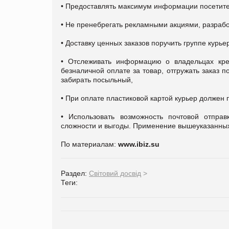
• Предоставлять максимум информации посетит
• Не пренебрегать рекламными акциями, разрабо
• Доставку ценных заказов поручить группе курье
• Отслеживать информацию о владельцах кред
безналичной оплате за товар, отгружать заказ п
забирать посыльный,
• При оплате пластиковой картой курьер должен 
• Использовать возможность почтовой отпр
сложности и выгоды. Применение вышеуказанных 
По материалам:
www.ibiz.su
Раздел:
Світовий досвід
>
Теги: