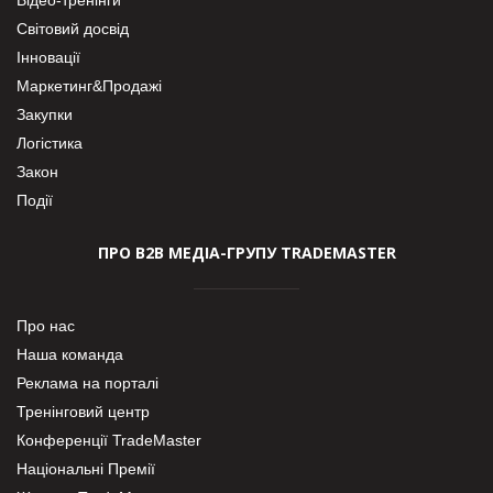
Світовий досвід
Інновації
Маркетинг&Продажі
Закупки
Логістика
Закон
Події
ПРО В2В МЕДІА-ГРУПУ TRADEMASTER
Про нас
Наша команда
Реклама на порталі
Тренінговий центр
Конференції TradeMaster
Національні Премії