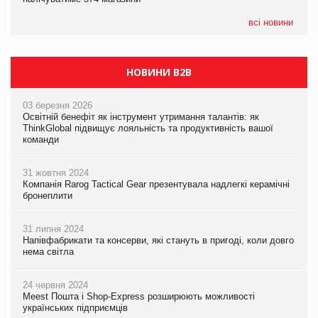
всі новини
НОВИНИ B2B
03 березня 2026
Освітній бенефіт як інструмент утримання талантів: як
ThinkGlobal підвищує лояльність та продуктивність вашої
команди
31 жовтня 2024
Компанія Rarog Tactical Gear презентувала надлегкі керамічні
бронеплити
31 липня 2024
Напівфабрикати та консерви, які стануть в пригоді, коли довго
нема світла
24 червня 2024
Meest Пошта і Shop-Express розширюють можливості
українських підприємців