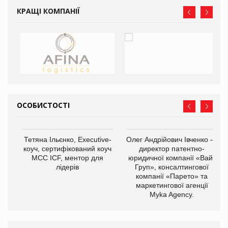
КРАЩІ КОМПАНІЇ
ОСОБИСТОСТІ
,
Тетяна Ільєнко, Executive-
Олег Андрійович Івченко —
ОВ
коуч, сертифікований коуч
директор патентно-
МСС ICF, ментор для
юридичної компанії «Вайз
лідерів
Груп», консалтингової
компанії «Парето» та
маркетингової агенції
Myka Agency.