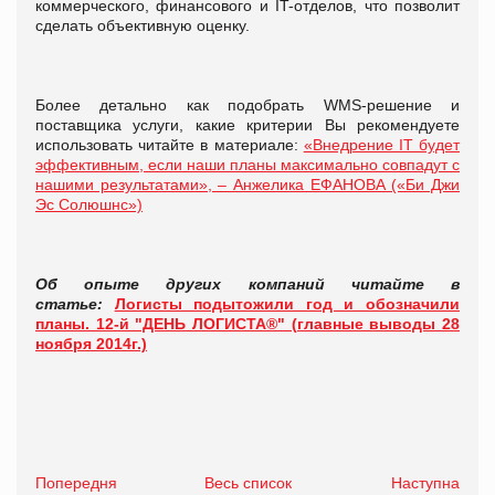
коммерческого, финансового и IT-отделов, что позволит
сделать объективную оценку.
Более детально как подобрать WMS-решение и
поставщика услуги, какие критерии Вы рекомендуете
использовать читайте в материале:
«Внедрение IT будет
эффективным, если наши планы максимально совпадут с
нашими результатами», – Анжелика ЕФАНОВА («Би Джи
Эс Солюшнс»)
Об опыте других компаний читайте в
статье:
Логисты подытожили год и обозначили
планы. 12-й "ДЕНЬ ЛОГИСТА®" (главные выводы 28
ноября 2014г.)
Попередня
Весь список
Наступна