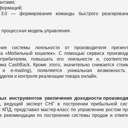
антами;
сформаций;
я 3.0 — формирование команды быстрого реагирован
 процессная модель управления.
ния системы лояльности от производителя презент
та «Мобильный кошелек». С помощью сервиса производ
требителем, повышать его лояльности и, соответстве
а CashBack. Кроме этого, значительно снижается стои
 и e-mailing), появляется уникальная возможность
дделок и контроля реализации товара онлайн.
ных
инструментов
увеличения
доходности
производи
К
,
ведущий эксперт СНГ в построении прибыльной сис
ж КПД, представил мастер-класс по управлению ростом п
ие рекомендации по построению системы продаж и ответ