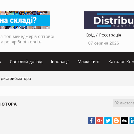
Вхід
Реєстрація
л топ-менеджерів оптової
та роздрібної торгівлі
07 серпня 2026
к
Світовий досвід
Інновації
Маркетинг
Каталог Ком
а дистрибьютора
02 листоп
ЬЮТОРА