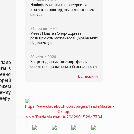
31 липня 2024
Напівфабрикати та консерви, які
стануть в пригоді, коли довго нема
світла
24 червня 2024
Meest Пошта і Shop-Express
розширюють можливості українських
підприємців
30 квітня 2024
Защита данных на смартфонах:
кладе
советы по повышению безопасности
оты в
венно
Всі новини
торый
можем
между
неру,