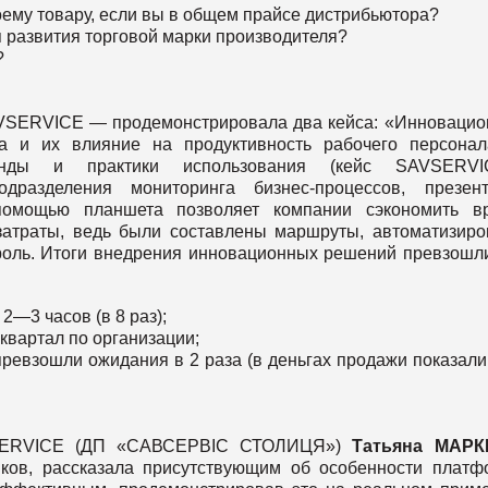
оему товару, если вы в общем прайсе дистрибьютора?
я развития торговой марки производителя?
?
VSERVICE — продемонстрировала два кейса: «Инноваци
са и их влияние на продуктивность рабочего персона
ренды и практики использования (кейс SAVSERVIC
дразделения мониторинга бизнес-процессов, презент
 помощью планшета позволяет компании сэкономить вр
затраты, ведь были составлены маршруты, автоматизир
троль. Итоги внедрения инновационных решений превзошл
2—3 часов (в 8 раз);
квартал по организации;
ревзошли ожидания в 2 раза (в деньгах продажи показали
AVSERVICE (ДП «САВСЕРВІС СТОЛИЦЯ»)
Татьяна
МАРК
ков, рассказала присутствующим об особенности плат