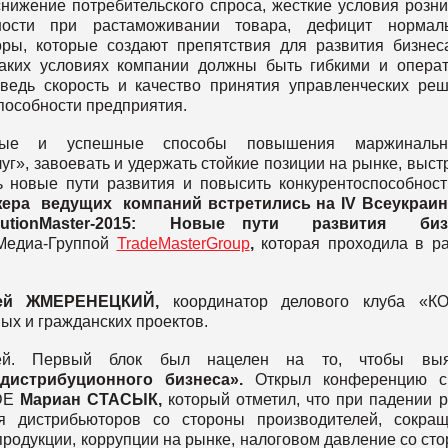
снижение потребительского спроса, жесткие условия розн
дности при растаможивании товара, дефицит нормаль
ры, которые создают препятствия для развития бизнес
таких условиях компании должны быть гибкими и опера
ведь скорость и качество принятия управленческих ре
пособности предприятия.
ные и успешные способы повышения маржинально
уг», завоевать и удержать стойкие позиции на рынке, выст
ь новые пути развития и повысить конкурентоспособнос
жера
ведущих
компаний
встретились
на
IV
Всеукраин
ibutionMaster-2015:
Новые
пути
развития
биз
Медиа-Группой
TradeMasterGroup
,
которая проходила в р
сей
ЖМЕРЕНЕЦКИЙ
,
координатор делового клуба «КО
ых и гражданских проектов.
тей. Первый блок был нацелен на то, чтобы выя
я
дистрибуционного
бизнеса
».
Открыл конференцию с
ADE
Мариан
СТАСЫК
,
который отметил, что при падении 
 дистрибьюторов со стороны производителей, сокращ
родукции, коррупции на рынке, налоговом давление со ст