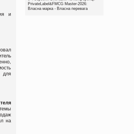
PrivateLabel&FMCG Master-2026:
Власна марка - Власна перевага
ия и
овал
итель
нно,
мость
 для
теля
темы
родаж
ил на