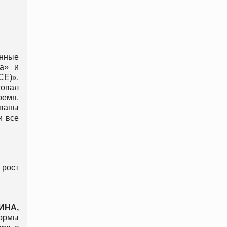
онные
ла» и
E)».
овал
емя,
ованы
и все
 рост
ИНА
,
формы