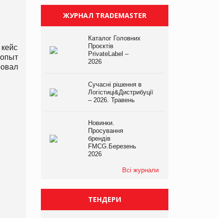
ЖУРНАЛ TRADEMASTER
Каталог Головних
Проєктів
кейс
PrivateLabel –
 опыт
2026
ровал
Сучасні рішення в
Логістиці&Дистрибуції
– 2026. Травень
Новинки.
Просування
брендів
FMCG.Березень
2026
Всі журнали
ТЕНДЕРИ