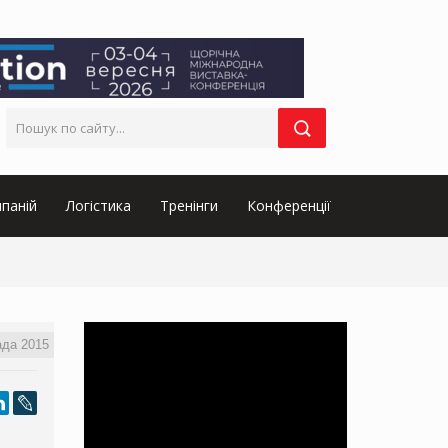
паній
Логістика
Тренінги
Конференції
ада 2015