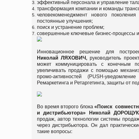
эффективный персонала и управление тал
трансформация компании и команды тран
человекоменеджмент нового поколени
постоянные улучшения;
поиск и устранение проблем;
совершенные ключевые бизнес-процессы и
Инновационное решение для построе
Николай
ЛЯХОВИЧ
,
руководитель проек
может коммуницировать с конечным по
увеличивать продажи с помощью механизм
промо-активностей (PUSH-уведомление
Ремаркетинга и Ретаргетинга, защиты от по
Во время второго блока
«
Поиск
совмест
и
дистрибьютора
»
Николай
ДОРОЩУ
продаж, автор технологии системы прода
через дистрибьютора. Он дал практическ
такие вопросы: