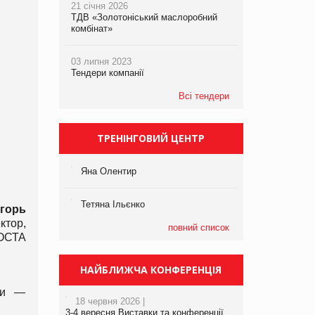
21 січня 2026
ТДВ «Золотоніський маслоробний
комбінат»
03 липня 2023
Тендери компанії
Всі тендери
ТРЕНІНГОВИЙ ЦЕНТР
Яна Олентир
Тетяна Ільєнко
горь
ктор,
повний список
РОСТА
НАЙБЛИЖЧА КОНФЕРЕНЦІЯ
ти —
18 червня 2026 |
3-4 вересня Виставки та конференції