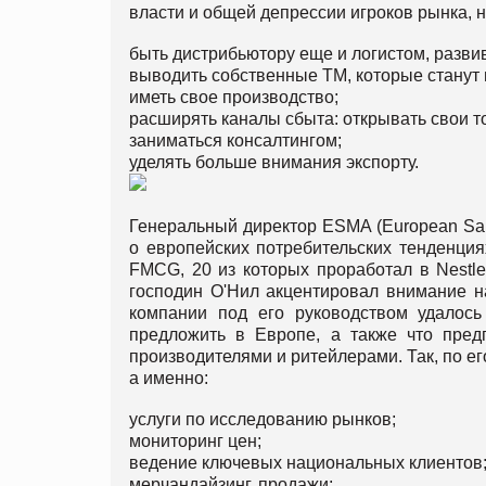
власти и общей депрессии игроков рынка, 
быть дистрибьютору еще и логистом, развив
выводить собственные ТМ, которые стан
иметь свое производство;
расширять каналы сбыта: открывать свои т
заниматься консалтингом;
уделять больше внимания экспорту.
Генеральный директор ESMA (European Sale
о европейских потребительских тенденци
FMCG, 20 из которых проработал в Nestl
господин О'Нил акцентировал внимание на
компании под его руководством удалось
предложить в Европе, а также что пред
производителями и ритейлерами. Так, по ег
а именно:
услуги по исследованию рынков;
мониторинг цен;
ведение ключевых национальных клиентов
мерчандайзинг, продажи;