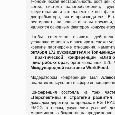
экономическая нестабильность, рост цен, 
сетей, система налогообложения, тру
кредитования и это далеко не все факто
дистрибьютора, так и производителя. В 
реагировать на новые вызовы времени, 
являются основным фактором конкурентос
Чтобы совместно выявить действен
усовершенствовать и расширить «пакет усл
крепкие партнерские отношения, наметит
октября
172
руководителя
и
Топ
-
менед
практической
конференции
«
Distr
дистрибьютора
»
,
организованной В2В 
Международной
выставки
WorldFood.
Модератором конференции был
Алек
аналитик-консультант в сфере инновационн
Конференция состояла из трех час
«
Перспективы
и
стратегии
развити
докладом директор по продажам PG TR
FMCG в целом, ухудшении условий для
маркетинговых бюджетов на продвижение п