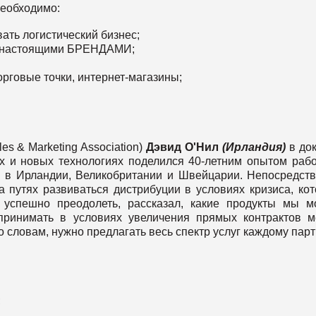
необходимо:
ать логистический бизнес;
ут настоящими БРЕНДАМИ;
орговые точки, интернет-магазины;
s & Marketing Association)
Дэвид
О
'
Нил
(
Ирландия
)
в до
ях и новых технологиях поделился 40-летним опытом раб
e в Ирландии, Великобритании и Швейцарии. Непосредст
 путях развиваться дистрибуции в условиях кризиса, ко
 успешно преодолеть, рассказал, какие продукты мы 
принимать в условиях увеличения прямых контрактов 
о словам, нужно предлагать весь спектр услуг каждому парт
;