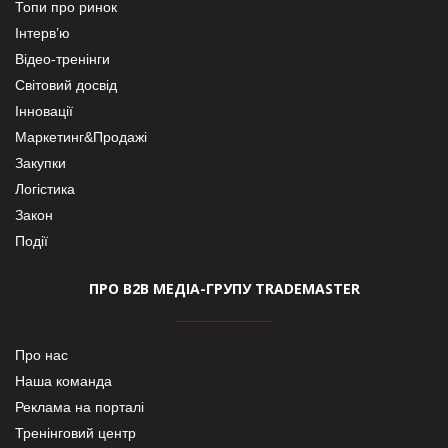
Топи про ринок
Інтерв’ю
Відео-тренінги
Світовий досвід
Інновації
Маркетинг&Продажі
Закупки
Логістика
Закон
Події
ПРО В2В МЕДІА-ГРУПУ TRADEMASTER
Про нас
Наша команда
Реклама на порталі
Тренінговий центр