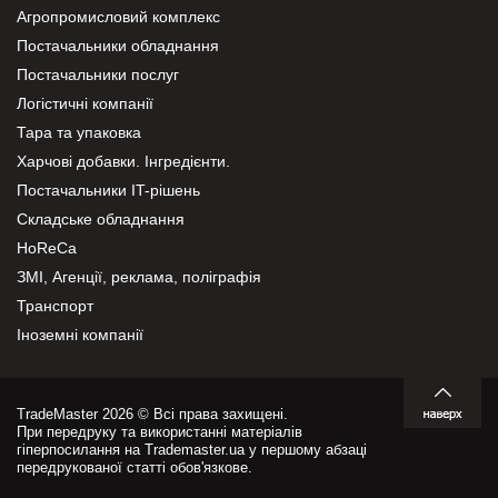
Агропромисловий комплекс
Постачальники обладнання
Постачальники послуг
Логістичні компанії
Тара та упаковка
Харчові добавки. Інгредієнти.
Постачальники IT-рішень
Складське обладнання
HoReCa
ЗМІ, Агенції, реклама, поліграфія
Транспорт
Іноземні компанії
TradeMaster 2026 © Всі права захищені.
При передруку та використанні матеріалів
гіперпосилання на Trademaster.ua у першому абзаці
передрукованої статті обов'язкове.