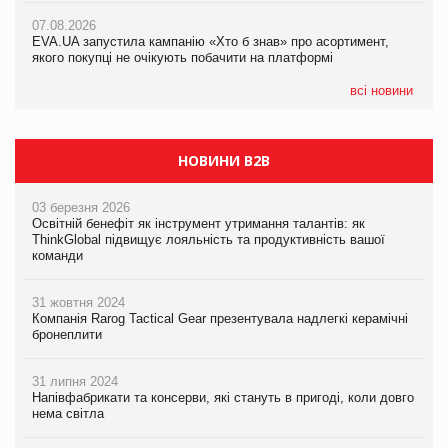
Франція заборонила рекламні дзвінки без згоди клієнтів
07.08.2026
EVA.UA запустила кампанію «Хто б знав» про асортимент,
05.08.2026
якого покупці не очікують побачити на платформі
Мережа супермаркетів VARUS купує мережу магазинів
формату convenience store КОЛО: об’єднана компанія
налічуватиме 374 магазини
всі новини
НОВИНИ B2B
03 березня 2026
Освітній бенефіт як інструмент утримання талантів: як
ThinkGlobal підвищує лояльність та продуктивність вашої
команди
31 жовтня 2024
Компанія Rarog Tactical Gear презентувала надлегкі керамічні
бронеплити
31 липня 2024
Напівфабрикати та консерви, які стануть в пригоді, коли довго
нема світла