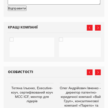
КРАЩІ КОМПАНІЇ
ОСОБИСТОСТІ
,
Тетяна Ільєнко, Executive-
Олег Андрійович Івченко —
ОВ
коуч, сертифікований коуч
директор патентно-
МСС ICF, ментор для
юридичної компанії «Вайз
лідерів
Груп», консалтингової
компанії «Парето» та