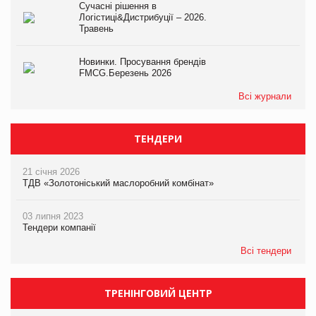
Сучасні рішення в
Логістиці&Дистрибуції – 2026.
Травень
Новинки. Просування брендів
FMCG.Березень 2026
Всі журнали
ТЕНДЕРИ
21 січня 2026
ТДВ «Золотоніський маслоробний комбінат»
03 липня 2023
Тендери компанії
Всі тендери
ТРЕНІНГОВИЙ ЦЕНТР