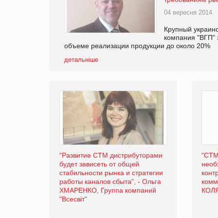
04 вересня 2014
Крупный украинс
компания "ВГП" 
объеме реализации продукции до около 20%
детальніше
"Развитие СТМ дистрибуторами
"СТМ
будет зависеть от общей
необ
стабильности рынка и стратегии
конт
работы каналов сбыта", - Ольга
комм
ХМАРЕНКО, Группа компаний
КОЛЯ
"Всесвіт"