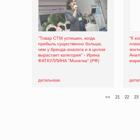
"Товар СТМ успешен, когда
"К к
прибыль существенно больше,
план
чем у бренда-аналога и в целом
зонт
вырастает категория" - Ирина
Анат
ФАТКУЛЛИНА "Монетка" (РФ)
марк
детальніше
дета
<<
21
22
23