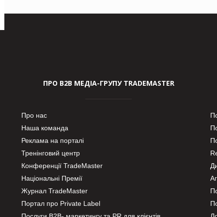
ПРО В2В МЕДІА-ГРУПУ TRADEMASTER
Про нас
П
Наша команда
П
Реклама на порталі
По
Тренінговий центр
Re
Конференції TradeMaster
Д
Національні Премії
А
Журнал TradeMaster
П
Портал про Private Label
П
Послуги В2В- маркетингу та PR для клієнтів
Ло