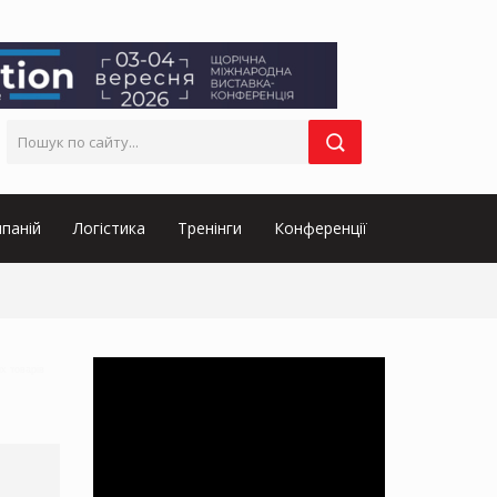
паній
Логістика
Тренінги
Конференції
их товарів