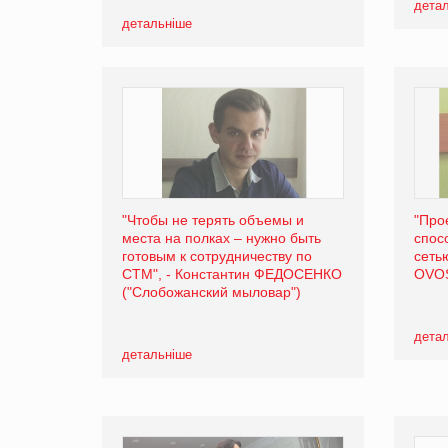
дета
детальніше
"Чтобы не терять объемы и
"Про
места на полках – нужно быть
спос
готовым к сотрудничеству по
сеть
СТМ", - Константин ФЕДОСЕНКО
OVO
("Слобожанский мыловар")
дета
детальніше