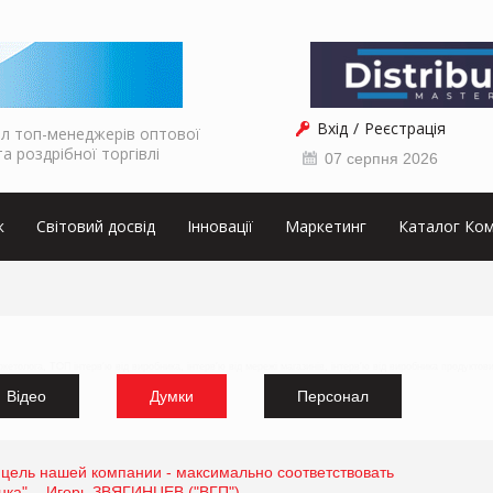
Вхід
Реєстрація
л топ-менеджерів оптової
та роздрібної торгівлі
07 серпня 2026
к
Світовий досвід
Інновації
Маркетинг
Каталог Ком
аркетолога, ТОП інтерв'ю від виробника, інтерв'ю від мережі магазинів, інтерв'ю від виробника продуктов
Відео
Думки
Персонал
 цель нашей компании - максимально соответствовать
ка", - Игорь ЗВЯГИНЦЕВ ("ВГП")