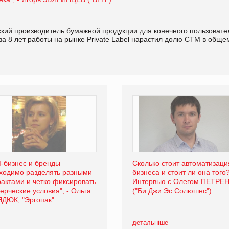
кий производитель бумажной продукции для конечного пользовате
за 8 лет работы на рынке Private Label нарастил долю СТМ в обще
-бизнес и бренды
Сколько стоит автоматизаци
ходимо разделять разными
бизнеса и стоит ли она того
рактами и четко фиксировать
Интервью с Олегом ПЕТРЕ
ерческие условия", - Ольга
("Би Джи Эс Солюшнс")
ДЮК, "Эргопак"
детальніше