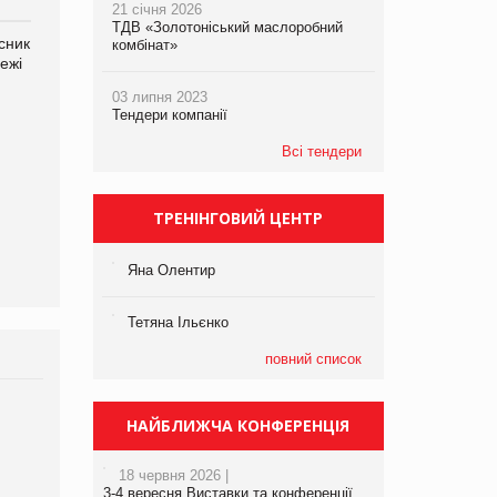
21 січня 2026
ТДВ «Золотоніський маслоробний
сник
Олексій Логачов-Михайлов
Яна Сараніна, директор
комбінат»
ежі
Файно маркет Директор
компанії «УкраМарин»
департаменту з
03 липня 2023
виробництва
Тендери компанії
Всі тендери
ТРЕНІНГОВИЙ ЦЕНТР
Яна Олентир
Тетяна Ільєнко
повний список
НАЙБЛИЖЧА КОНФЕРЕНЦІЯ
18 червня 2026 |
3-4 вересня Виставки та конференції