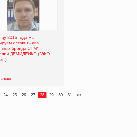
онцу 2015 года мы
ируем оставить два
ичных бренда СТМ", -
олий ДЕМИДЕНКО ("ЭКО
ет")
льніше
24
25
26
27
28
29
30
31
>>