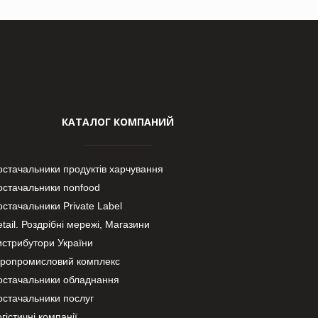
КАТАЛОГ КОМПАНИЙ
остачальники продуктів харчування
остачальники nonfood
стачальники Private Label
tail. Роздрібні мережі, Магазини
истрибутори України
гропромисловий комплекс
остачальники обладнання
остачальники послуг
гістичні компанії