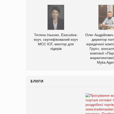
Тетяна Ільєнко, Executive-
Олег Андрійович
коуч, сертифікований коуч
директор пат
МСС ICF, ментор для
юридичної компа
лідерів
Груп», консал
компанії «Пар
маркетингової
Myka Agen
БЛОГИ