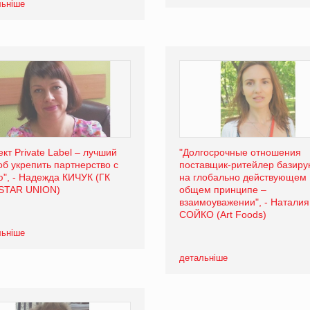
льніше
ект Private Label – лучший
"Долгосрочные отношения
об укрепить партнерство с
поставщик-ритейлер базиру
ю", - Надежда КИЧУК (ГК
на глобально действующем
STAR UNION)
общем принципе –
взаимоуважении", - Наталия
СОЙКО (Art Foods)
льніше
детальніше