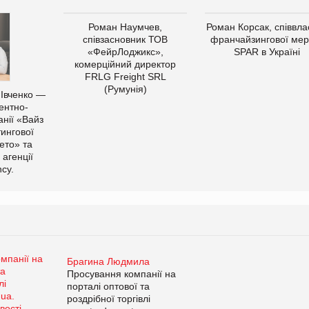
Роман Наумчев,
Роман Корсак, співвла
співзасновник ТОВ
франчайзингової мер
«ФейрЛоджикс»,
SPAR в Україні
комерційний директор
FRLG Freight SRL
(Румунія)
 Івченко —
ентно-
нії «Вайз
тингової
ето» та
 агенції
cy.
Брагина Людмила
Просування компанії на
порталі оптової та
роздрібної торгівлі