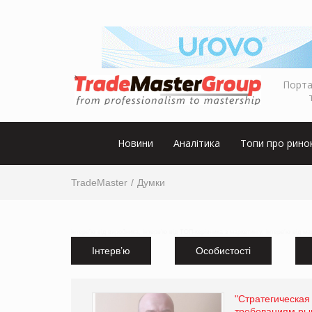
Порта
Новини
Аналітика
Топи про рино
TradeMaster
Думки
інтерв'ю від виробника, інтерв'ю від ТОП-керівника з маркетингу, інтерв'ю від м
Інтерв’ю
Особистості
"Стратегическая
требованиям рын