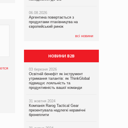
06.08.2026
06.08.2026
05.08.2026
Аргентина повертається з
Аргентина повертається з
Смачне поповнення дитячого меню:
продуктами птахівництва на
продуктами птахівництва на
у VARUS з’явилися новинки від ТМ
європейський ринок
європейський ринок
ТОКЕРИ
всі новини
05.08.2026
Сергій Лісунов про заморожені
хлібобулочні вироби на
PrivateLabel&FMCG Master 2026
НОВИНИ B2B
ются
03 березня 2026
Освітній бенефіт як інструмент
утримання талантів: як ThinkGlobal
підвищує лояльність та
продуктивність вашої команди
31 жовтня 2024
Компанія Rarog Tactical Gear
презентувала надлегкі керамічні
бронеплити