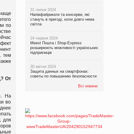
31 липня 2024
 чаще
Напівфабрикати та консерви, які
этого
стануть в пригоді, коли довго нема
світла
ми по
нстве
ейчас
24 червня 2024
ффект
Meest Пошта і Shop-Express
розширюють можливості українських
онент
підприємців
, тем
также
30 квітня 2024
Защита данных на смартфонах:
советы по повышению безопасности
? От
Всі новини
ы. На
ки во
еднее
упать
, для
торов
льные