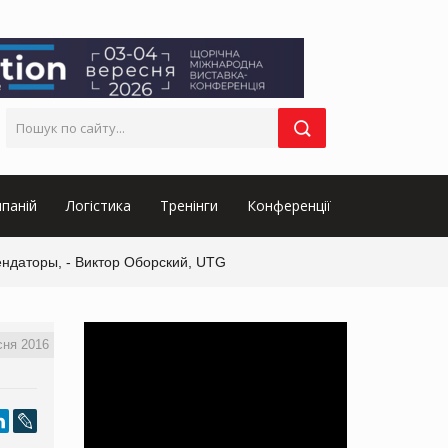
паній
Логістика
Тренінги
Конференції
ендаторы, - Виктор Оборский, UTG
сня 2016