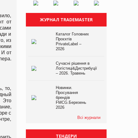
вило,
ЖУРНАЛ TRADEMASTER
нт от
 сами
ади и
Каталог Головних
Проєктів
о, из
PrivateLabel –
скими
2026
 И от
пера.
Сучасні рішення в
Логістиці&Дистрибуції
– 2026. Травень
Новинки.
, то,
Просування
ндный
брендів
. Это
FMCG.Березень
ание,
2026
фре с
Всі журнали
нтре,
ТЕНДЕРИ
учить