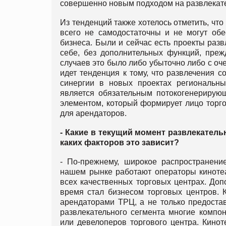
совершенно новым подходом на развлекат
Из тенденций также хотелось отметить, что
всего не самодостаточны и не могут обе
бизнеса. Были и сейчас есть проекты разв
себе, без дополнительных функций, преж
случаев это было либо убыточно либо с оч
идет тенденция к тому, что развлечения 
синергии в новых проектах региональны
является обязательным потокогенерирующ
элементом, который формирует лицо торгов
для арендаторов.
- Какие в текущий момент развлекате
каких факторов это зависит?
- По-прежнему, широкое распространени
нашем рынке работают операторы кинотеа
всех качественных торговых центрах. Доп
время стал бизнесом торговых центров. 
арендаторами ТРЦ, а не только предоставл
развлекательного сегмента многие компо
или девелоперов торгового центра. Кинот