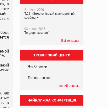
ка, а
ience
21 січня 2026
лайн-
ТДВ «Золотоніський маслоробний
комбінат»
говый
03 липня 2023
торы,
Тендери компанії
яется
Всі тендери
аемой
ТРЕНІНГОВИЙ ЦЕНТР
0%.
некий
Яна Олентир
ьских
Тетяна Ільєнко
повний список
, как
рытые
НАЙБЛИЖЧА КОНФЕРЕНЦІЯ
ны, в
этого