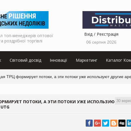
Вхід
Реєстрація
л топ-менеджерів оптової
та роздрібної торгівлі
06 серпня 2026
к
Світовий досвід
Інновації
Маркетинг
Каталог Ком
я ТРЦ формирует потоки, а эти потоки уже используют другие ар
30 вере
РМИРУЕТ ПОТОКИ, А ЭТИ ПОТОКИ УЖЕ ИСПОЛЬЗУЮТ
 UTG