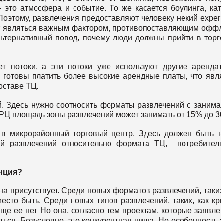
 это атмосфера и событие. То же касается боулинга, кат
оэтому, развлечения предоставляют человеку некий exper
ут являться важным фактором, противопоставляющим офф
альтернативный повод, почему люди должны прийти в тор
т потоки, а эти потоки уже используют другие аренда
 готовы платить более высокие арендные платы, что явл
оставе ТЦ.
й. Здесь нужно соотносить форматы развлечений с заним
Ц площадь зоны развлечений может занимать от 15% до 3
 в микрорайонный торговый центр. Здесь должен быть 
ей развлечений относительно формата ТЦ, потребител
енция?
а присутствует. Среди новых форматов развлечений, таких
есто быть. Среди новых типов развлечений, таких, как к
ще ее нет. Но она, согласно тем проектам, которые заявле
ься. Безусловно, это конкурентная ниша. Но особенность 