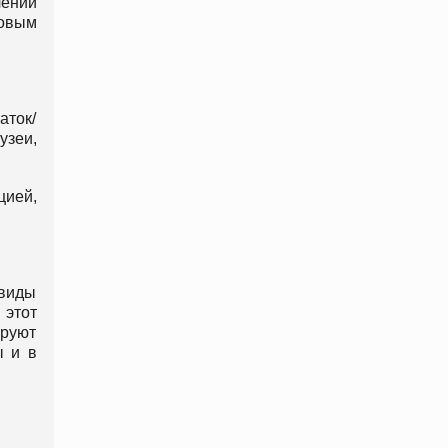
чений
говым
аток/
узеи,
цией,
 виды
 этот
ируют
ы и в