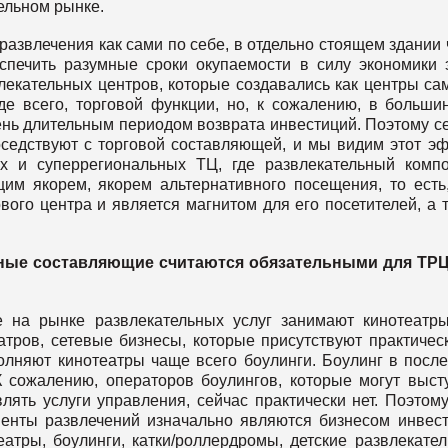
ельном рынке.
 развлечения как сами по себе, в отдельно стоящем здании
спечить разумные сроки окупаемости в силу экономики 
лекательных центров, которые создавались как центры са
де всего, торговой функции, но, к сожалению, в больши
ень длительным периодом возврата инвестиций. Поэтому с
соседствуют с торговой составляющей, и мы видим этот э
х и суперрегиональных ТЦ, где развлекательный комп
им якорем, якорем альтернативного посещения, то есть
ого центра и является магнитом для его посетителей, а 
льные составляющие считаются обязательными для ТРЦ
е на рынке развлекательных услуг занимают кинотеатр
тров, сетевые бизнесы, которые присутствуют практичес
олняют кинотеатры чаще всего боулинги. Боулинг в посл
К сожалению, операторов боулингов, которые могут выст
ять услуги управления, сейчас практически нет. Поэтому
ненты развлечений изначально являются бизнесом инвес
еатры, боулинги, катки/роллердромы, детские развлекате