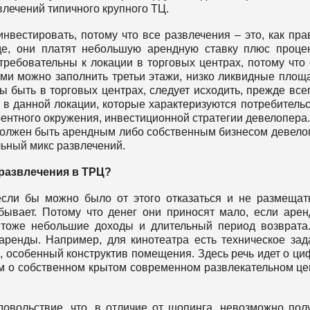
влечений типичного крупного ТЦ.
инвестировать, потому что все развлечения – это, как пра
де, они платят небольшую арендную ставку плюс проце
требовательны к локации в торговых центрах, потому что
ми можно заполнить третьи этажи, низко ликвидные площ
ы быть в торговых центрах, следует исходить, прежде всег
 в данной локации, которые характеризуются потребитель
ентного окружения, инвестиционной стратегии девелопера.
 должен быть арендным либо собственным бизнесом девело
льный микс развлечений.
 развлечения в ТРЦ?
 если бы можно было от этого отказаться и не размещать
 бывает. Потому что денег они приносят мало, если аре
о тоже небольшие доходы и длительный период возврата
аренды. Например, для кинотеатра есть техническое зад
 особенный конструктив помещения. Здесь речь идет о ци
м о собственном крытом современном развлекательном це
овольствие, что, в отличие от шопинга, невозможно пол