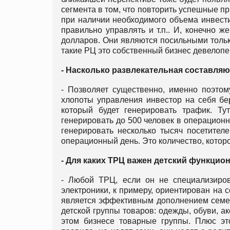
сегмента в том, что повторить успешные п
при наличии необходимого объема инвестиц
правильно управлять и т.п.. И, конечно 
долларов. Они являются посильными тольк
такие РЦ это собственный бизнес девелопе
- Насколько развлекательная составля
- Позволяет существенно, именно поэтом
хлопоты управления инвестор на себя бер
который будет генерировать трафик. Ту
генерировать до 500 человек в операционн
генерировать несколько тысяч посетител
операционный день. Это количество, котор
- Для каких ТРЦ важен детский функцио
- Любой ТРЦ, если он не специализиро
электроники, к примеру, ориентирован на 
является эффективным дополнением семей
детской группы товаров: одежды, обуви, а
этом бизнесе товарные группы. Плюс это