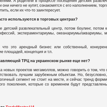
телями. А родители в процессе посещения детских развле
 они ничего не купят, ознакомятся с его наполнением, тор
ить, если их что-то заинтересует.
часто используются в торговых центрах?
е детский развлекательный центр, потом боулинг, потом к
офессий, экспераментариумы, океанариумы/аквариумы, м
 что это арендный бизнес или собственный, конкурен
 площадей, концепция и т.п.
ставляющей ТРЦ на украинском рынке еще нет?
а новых проектов мегамоллов, можно говорить о том, что
тствовать лучшим зарубежным объектам. Но, безусловно,
гичный сегмент не стоит на месте, и сейчас тренд форм
ого поколения, которые со временем будут представлен