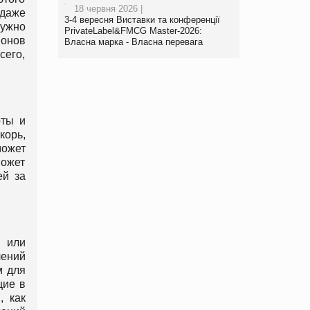
18 червня 2026 |
 даже
3-4 вересня Виставки та конференції
нужно
PrivateLabel&FMCG Master-2026:
ионов
Власна марка - Власна перевага
сего,
оты и
корь,
может
может
ей за
и или
чений
м для
щие в
, как