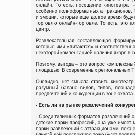
онлайн. То есть, посещение кинотеатра –
особенно полноформатных аттракционов. П
и эмоции, которые еще долгое время буд
торговлю онлайн-торговле. То есть, это 
центр.
Развлекательная составляющая формируе
которые ими «питаются» и соответственно
некоторой компенсацией наличия якоря в с
Поэтому, выгода – это вопрос комплексны
площадью. В современных региональных ТР
Очевидно, нет смысла ставить кинотеатр
разумный баланс видов, типов, площад
предпочтений и конкуренции в зоне охвата.
- Есть ли на рынке развлечений конкур
- Среди типичных форматов развлечений он
детские парки профессий, она уже имеет м
парки развлечений с аттракционами, пока е
ближайшей перспективе тоже будет появлят