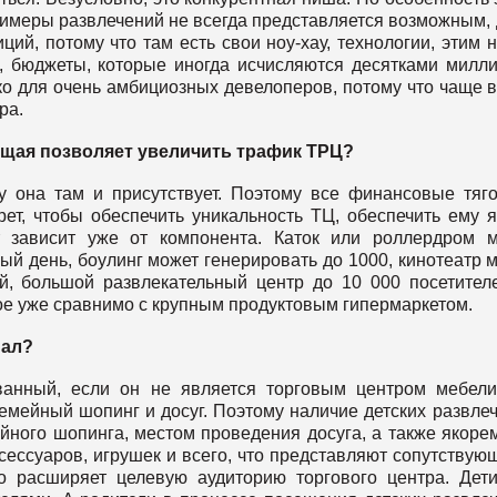
римеры развлечений не всегда представляется возможным,
ий, потому что там есть свои ноу-хау, технологии, этим 
же, бюджеты, которые иногда исчисляются десятками милл
о для очень амбициозных девелоперов, потому что чаще в
ра.
ющая позволяет увеличить трафик ТРЦ?
у она там и присутствует. Поэтому все финансовые тяг
ет, чтобы обеспечить уникальность ТЦ, обеспечить ему я
т зависит уже от компонента. Каток или роллердром 
ый день, боулинг может генерировать до 1000, кинотеатр 
ей, большой развлекательный центр до 10 000 посетител
ое уже сравнимо с крупным продуктовым гипермаркетом.
нал?
ванный, если он не является торговым центром мебел
семейный шопинг и досуг. Поэтому наличие детских развле
ного шопинга, местом проведения досуга, а также якоре
ксессуаров, игрушек и всего, что представляют сопутствую
 расширяет целевую аудиторию торгового центра. Дети