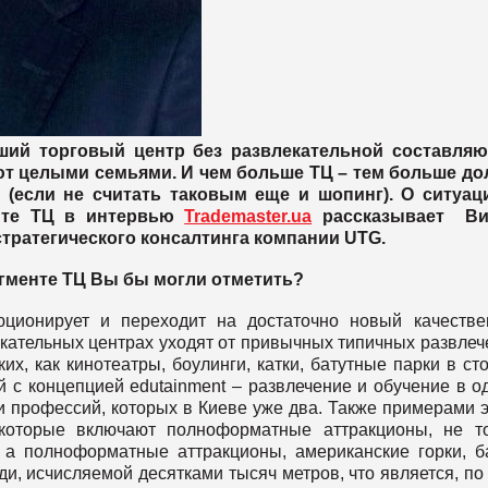
ший торговый центр без развлекательной составляю
ют целыми семьями. И чем больше ТЦ – тем больше до
(если не считать таковым еще и шопинг). О ситуац
енте ТЦ в интервью
Trademaster.ua
рассказывает Ви
тратегического консалтинга компании UTG.
егменте ТЦ Вы бы могли отметить?
юционирует и переходит на достаточно новый качеств
кательных центрах уходят от привычных типичных развлеч
х, как кинотеатры, боулинги, катки, батутные парки в ст
 с концепцией edutainment – развлечение и обучение в о
и профессий, которых в Киеве уже два. Также примерами 
 которые включают полноформатные аттракционы, не т
 а полноформатные аттракционы, американские горки, 
, исчисляемой десятками тысяч метров, что является, по 