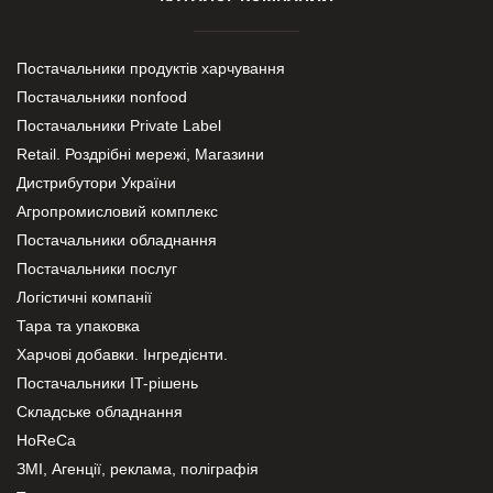
Постачальники продуктів харчування
Постачальники nonfood
Постачальники Private Label
Retail. Роздрібні мережі, Магазини
Дистрибутори України
Агропромисловий комплекс
Постачальники обладнання
Постачальники послуг
Логістичні компанії
Тара та упаковка
Харчові добавки. Інгредієнти.
Постачальники IT-рішень
Складське обладнання
HoReCa
ЗМІ, Агенції, реклама, поліграфія