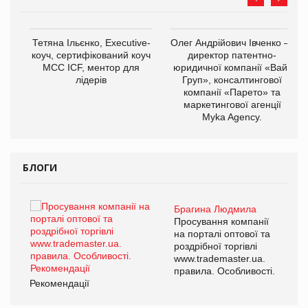
,
Тетяна Ільєнко, Executive-
Олег Андрійович Івченко —
ОВ
коуч, сертифікований коуч
директор патентно-
МСС ICF, ментор для
юридичної компанії «Вайз
лідерів
Груп», консалтингової
компанії «Парето» та
маркетингової агенції
Myka Agency.
БЛОГИ
Брагина Людмила
ї
Просування компанії
а
на порталі оптової та
роздрібної торгівлі
www.trademaster.ua.
і.
правила. Особливості.
Рекомендації
Ре