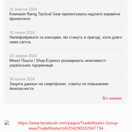
31 жовтня 2024
Компанія Rarog Tactical Gear презентувала надлегкі керамічні
бронеплити
31 липня 2024
Напівфабрикати та консерви, які стануть в пригоді, коли довго
нема світла
24 червня 2024
Meest Пошта і Shop-Express розширюють можливості
українських підприємців
30 квітня 2024
Защита данных на смартфонах: советы по повышению
безопасности
Всі новини