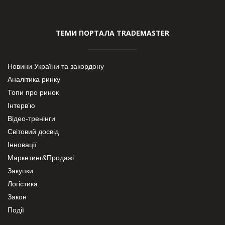
ТЕМИ ПОРТАЛА TRADEMASTER
Новини України та закордону
Аналітика ринку
Топи про ринок
Інтерв’ю
Відео-тренінги
Світовий досвід
Інновації
Маркетинг&Продажі
Закупки
Логістика
Закон
Події