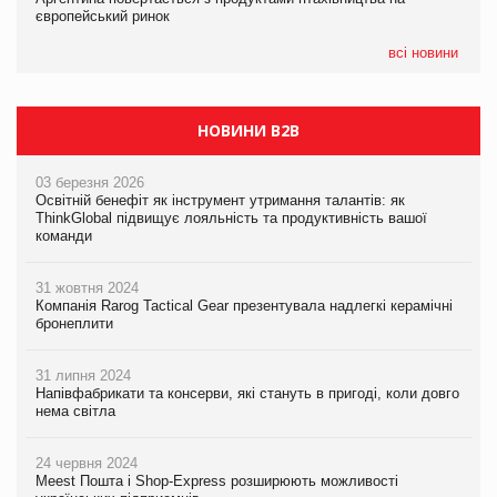
європейський ринок
європейський ринок
європейський ринок
всі новини
НОВИНИ B2B
03 березня 2026
Освітній бенефіт як інструмент утримання талантів: як
ThinkGlobal підвищує лояльність та продуктивність вашої
команди
31 жовтня 2024
Компанія Rarog Tactical Gear презентувала надлегкі керамічні
бронеплити
31 липня 2024
Напівфабрикати та консерви, які стануть в пригоді, коли довго
нема світла
24 червня 2024
Meest Пошта і Shop-Express розширюють можливості