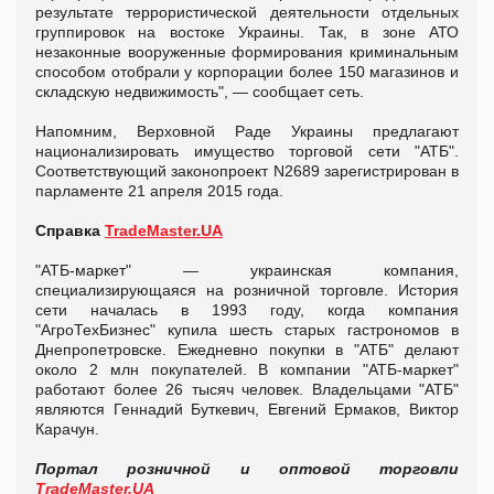
результате террористической деятельности отдельных
группировок на востоке Украины. Так, в зоне АТО
незаконные вооруженные формирования криминальным
способом отобрали у корпорации более 150 магазинов и
складскую недвижимость", — сообщает сеть.
Напомним, Верховной Раде Украины предлагают
национализировать имущество торговой сети "АТБ".
Соответствующий законопроект N2689 зарегистрирован в
парламенте 21 апреля 2015 года.
Справка
TradeMaster.UA
"АТБ-маркет" — украинская компания,
специализирующаяся на розничной торговле. История
сети началась в 1993 году, когда компания
"АгроТехБизнес" купила шесть старых гастрономов в
Днепропетровске. Ежедневно покупки в "АТБ" делают
около 2 млн покупателей. В компании "АТБ-маркет"
работают более 26 тысяч человек. Владельцами "АТБ"
являются Геннадий Буткевич, Евгений Ермаков, Виктор
Карачун.
Портал розничной и оптовой торговли
TradeMaster.UA