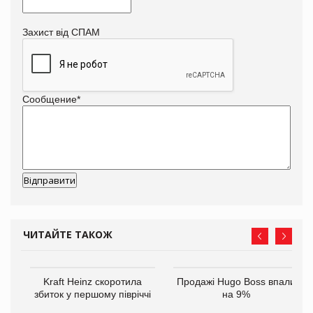
Захист від СПАМ
Сообщение
*
ЧИТАЙТЕ ТАКОЖ
ам
Kraft Heinz скоротила
Продажі Hugo Boss впали
іше
збиток у першому півріччі
на 9%