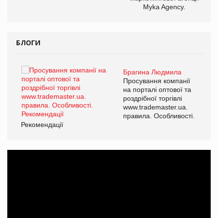
Myka Agency.
БЛОГИ
Брагина Людмила
ї
Просування компанії
а
на порталі оптової та
роздрібної торгівлі
www.trademaster.ua.
і.
правила. Особливості.
Рекомендації
Ре