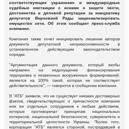
соответствующие украинские и международные
судебные инстанции с исками о защите чести,
достоинства и деловой репутации за инициативу
депутатов Верховной Рады национализировать
имущество сети. Об этом сообщает пресс-служба
компании.
Компания также хочет инициировать лишение авторов
документа депутатской неприкосновенности в
установленном действующим законодательством
порядке.
"Аргументация данного документа, который якобы
направлен на недопущение финансирования
терроризма и незаконных вооруженных формирований,
является на 100% такой, которая не соответствует
действительности", — говорится в сообщении компании.
В "АТБ" заявили, что не существует никаких достоверных
фактов, свидетельствующих о причастности компании
или ее отдельных сотрудников к любым действиям,
которые противоречат принципам национальных
интересов, национальной безопасности, суверенитета и
территориальной целостности Украины. "Более того,
корпорация "АТБ" является стороной, пострадавшей в