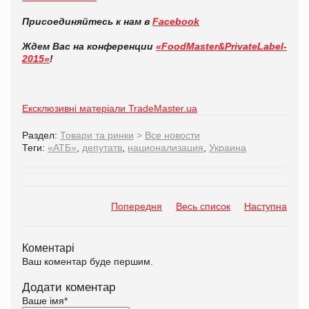
Присоединяйтесь к нам в
Facebook
Ждем Вас на конференции
«FoodMaster&PrivateLabel-
2015»
!
Ексклюзивні матеріали TradeMaster.ua
Раздел:
Товари та ринки
>
Все новости
Теги:
«АТБ»
,
депутатв
,
национализация
,
Украина
Попередня
Весь список
Наступна
Коментарі
Ваш коментар буде першим.
Додати коментар
Ваше імя
*