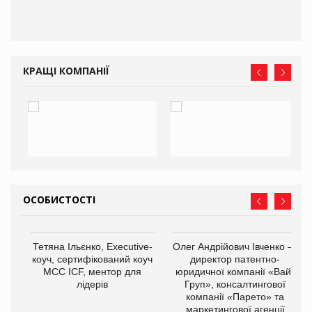
КРАЩІ КОМПАНІЇ
ОСОБИСТОСТІ
,
Тетяна Ільєнко, Executive-
Олег Андрійович Івченко —
ОВ
коуч, сертифікований коуч
директор патентно-
МСС ICF, ментор для
юридичної компанії «Вайз
лідерів
Груп», консалтингової
компанії «Парето» та
маркетингової агенції