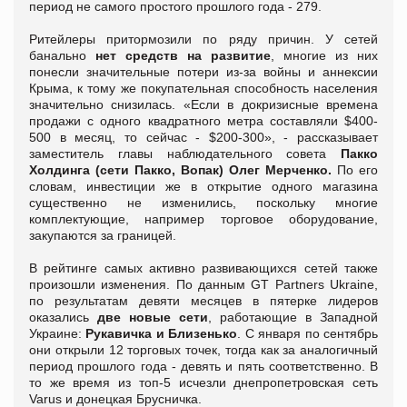
период не самого простого прошлого года - 279.
Ритейлеры притормозили по ряду причин. У сетей
банально
нет средств на развитие
, многие из них
понесли значительные потери из-за войны и аннексии
Крыма, к тому же покупательная способность населения
значительно снизилась. «Если в докризисные времена
продажи с одного квадратного метра составляли $400-
500 в месяц, то сейчас - $200-300», - рассказывает
заместитель главы наблюдательного совета
Пакко
Холдинга (сети Пакко, Вопак) Олег Мерченко.
По его
словам, инвестиции же в открытие одного магазина
существенно не изменились, поскольку многие
комплектующие, например торговое оборудование,
закупаются за границей.
В рейтинге самых активно развивающихся сетей также
произошли изменения. По данным GT Partners Ukraine,
по результатам девяти месяцев в пятерке лидеров
оказались
две новые сети
, работающие в Западной
Украине:
Рукавичка и Близенько
. С января по сентябрь
они открыли 12 торговых точек, тогда как за аналогичный
период прошлого года - девять и пять соответственно. В
то же время из топ-5 исчезли днепропетровская сеть
Varus и донецкая Брусничка.