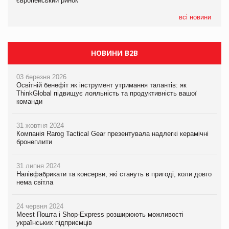
європейський ринок
європейський ринок
європейський ринок
всі новини
НОВИНИ B2B
03 березня 2026
Освітній бенефіт як інструмент утримання талантів: як
ThinkGlobal підвищує лояльність та продуктивність вашої
команди
31 жовтня 2024
Компанія Rarog Tactical Gear презентувала надлегкі керамічні
бронеплити
31 липня 2024
Напівфабрикати та консерви, які стануть в пригоді, коли довго
нема світла
24 червня 2024
Meest Пошта і Shop-Express розширюють можливості
українських підприємців