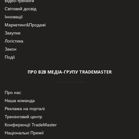
Відео-тренінги
Світовий досвід
Інновації
Маркетинг&Продажі
Закупки
Логістика
Закон
Події
ПРО В2В МЕДІА-ГРУПУ TRADEMASTER
Про нас
Наша команда
Реклама на порталі
Тренінговий центр
Конференції TradeMaster
Національні Премії