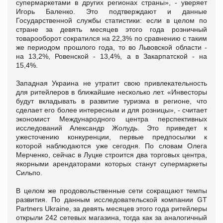
супермаркетами в других регионах страны», - уверяет
Игорь Баленко. Это подтверждают и данные
Государственной службы статистики: если в целом по
стране за девять месяцев этого года розничный
товарооборот сократился на 22,3% по сравнению с таким
же периодом прошлого года, то во Львовской области -
на 13,2%, Ровенской - 13,4%, а в Закарпатской - на
15,4%.
Западная Украина не утратит свою привлекательность
для ритейлеров в ближайшие несколько лет. «Инвесторы
будут вкладывать в развитие туризма в регионе, что
сделает его более интересным и для розницы», - считает
экономист Международного центра перспективных
исследований Александр Жолудь. Это приведет к
ужесточению конкуренции, первые предпосылки к
которой наблюдаются уже сегодня. По словам Олега
Мерченко, сейчас в Луцке строится два торговых центра,
якорными арендаторами которых станут супермаркеты
Сильпо.
В целом же продовольственные сети сокращают темпы
развития. По данным исследовательской компании GT
Partners Ukraine, за девять месяцев этого года ритейлеры
открыли 242 сетевых магазина, тогда как за аналогичный