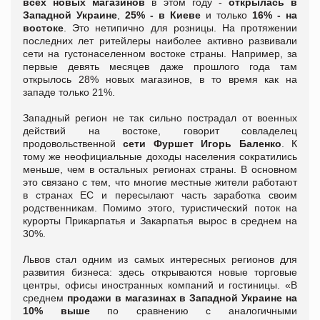
всех новых магазинов
в этом году -
открылась в
Западной Украине
,
25% - в Киеве
и только
16% - на
востоке
. Это нетипично для розницы. На протяжении
последних лет ритейлеры наиболее активно развивали
сети на густонаселенном востоке страны. Например, за
первые девять месяцев даже прошлого года там
открылось 28% новых магазинов, в то время как на
западе только 21%.
Западный регион не так сильно пострадал от военных
действий на востоке, говорит совладелец
продовольственной
сети Фуршет Игорь Баленко
. К
тому же неофициальные доходы населения сократились
меньше, чем в остальных регионах страны. В основном
это связано с тем, что многие местные жители работают
в странах ЕС и пересылают часть заработка своим
родственникам. Помимо этого, туристический поток на
курорты Прикарпатья и Закарпатья вырос в среднем на
30%.
Львов стал одним из самых интересных регионов для
развития бизнеса: здесь открываются новые торговые
центры, офисы иностранных компаний и гостиницы. «В
среднем
продажи в магазинах в Западной Украине на
10% выше
по сравнению с аналогичными