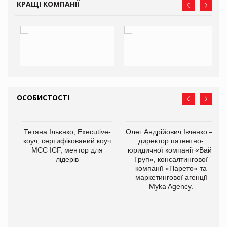
КРАЩІ КОМПАНІЇ
ОСОБИСТОСТІ
,
Тетяна Ільєнко, Executive-
Олег Андрійович Івченко —
ОВ
коуч, сертифікований коуч
директор патентно-
МСС ICF, ментор для
юридичної компанії «Вайз
лідерів
Груп», консалтингової
компанії «Парето» та
маркетингової агенції
Myka Agency.