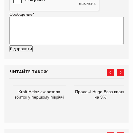
Сообщение
*
ЧИТАЙТЕ ТАКОЖ
ам
Kraft Heinz скоротила
Продажі Hugo Boss впали
іше
збиток у першому півріччі
на 9%