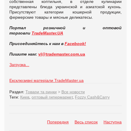
собственная коптильня, в отделе кулинарии
представлены блюда украинской и азиатской кухонь.
Присутствуют категории кошерной продукции,
фермерские товары и мясные деликатесы.
Портал розничной и оптовой
торговли
TradeMaster.UA
Присоединяйтесь к нам в
Facebook!
Пишите нам:
vl
@
trademaster
.
com
.
ua
Загрузка...
Ексклюзивні матеріали TradeMaster.ua
Раздел:
Товари та ринки
>
Все новости
Теги:
Киев
,
оптовый гипермаркет
,
Fozzy Cash&Carry
Попередня
Весь список
Наступна