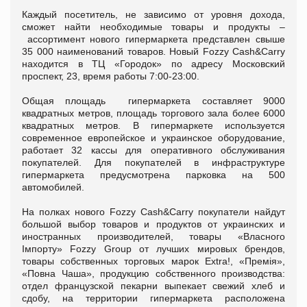
Каждый посетитель, не зависимо от уровня дохода,
сможет найти необходимые товары и продукты –
ассортимент нового гипермаркета представлен свыше
35 000 наименований товаров. Новый Fozzy Cash&Carry
находится в ТЦ «Городок» по адресу Московский
проспект, 23, время работы 7:00-23:00.
Общая площадь гипермаркета составляет 9000
квадратных метров, площадь торгового зала более 6000
квадратных метров. В гипермаркете используется
современное европейское и украинское оборудование,
работает 32 кассы для оперативного обслуживания
покупателей. Для покупателей в инфраструктуре
гипермаркета предусмотрена парковка на 500
автомобилей.
На полках нового Fozzy Cash&Carry покупатели найдут
большой выбор товаров и продуктов от украинских и
иностранных производителей, товары «Власного
Імпорту» Fozzy Group от лучших мировых брендов,
товары собственных торговых марок Extra!, «Премія»,
«Повна Чаша», продукцию собственного производства:
отдел французской пекарни выпекает свежий хлеб и
сдобу, на территории гипермаркета расположена