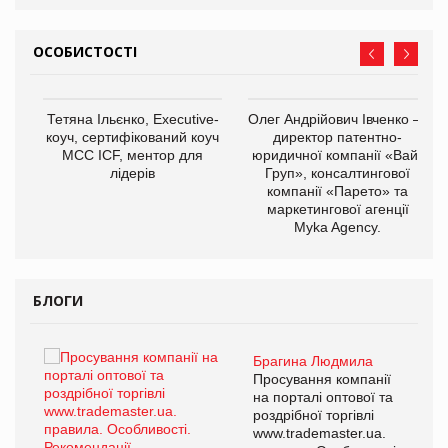
ОСОБИСТОСТІ
,
Тетяна Ільєнко, Executive-
Олег Андрійович Івченко —
ОВ
коуч, сертифікований коуч
директор патентно-
МСС ICF, ментор для
юридичної компанії «Вайз
лідерів
Груп», консалтингової
компанії «Парето» та
маркетингової агенції
Myka Agency.
БЛОГИ
Брагина Людмила
ї
Просування компанії
а
на порталі оптової та
роздрібної торгівлі
www.trademaster.ua.