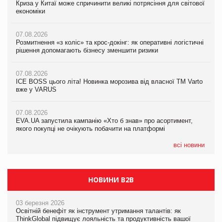
Криза у Китаї може спричинити великі потрясіння для світової
Криза у Китаї може спричинити великі потрясіння для світової
Криза у Китаї може спричинити великі потрясіння для світової
економіки
економіки
економіки
07.08.2026
07.08.2026
07.08.2026
Розмитнення «з коліс» та крос-докінг: як оперативні логістичні
Розмитнення «з коліс» та крос-докінг: як оперативні логістичні
Kraft Heinz скоротила збиток у першому півріччі
рішення допомагають бізнесу зменшити ризики
рішення допомагають бізнесу зменшити ризики
07.08.2026
07.08.2026
07.08.2026
Продажі Hugo Boss впали на 9%
ICE BOSS цього літа! Новинка морозива від власної ТМ Varto
ICE BOSS цього літа! Новинка морозива від власної ТМ Varto
вже у VARUS
вже у VARUS
07.08.2026
Франція заборонила рекламні дзвінки без згоди клієнтів
07.08.2026
07.08.2026
EVA.UA запустила кампанію «Хто б знав» про асортимент,
EVA.UA запустила кампанію «Хто б знав» про асортимент,
якого покупці не очікують побачити на платформі
якого покупці не очікують побачити на платформі
всі новини
НОВИНИ B2B
03 березня 2026
Освітній бенефіт як інструмент утримання талантів: як
ThinkGlobal підвищує лояльність та продуктивність вашої