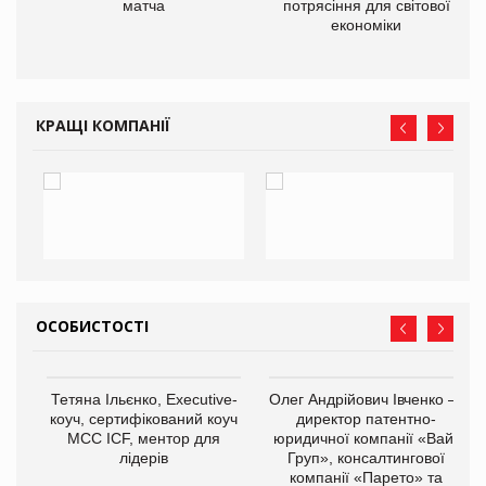
матча
потрясіння для світової
економіки
КРАЩІ КОМПАНІЇ
ОСОБИСТОСТІ
,
Тетяна Ільєнко, Executive-
Олег Андрійович Івченко —
ОВ
коуч, сертифікований коуч
директор патентно-
МСС ICF, ментор для
юридичної компанії «Вайз
лідерів
Груп», консалтингової
компанії «Парето» та