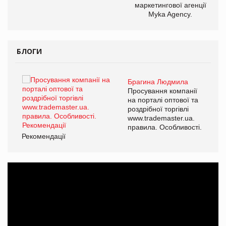
маркетингової агенції
Myka Agency.
БЛОГИ
Брагина Людмила
ї
Просування компанії
а
на порталі оптової та
роздрібної торгівлі
www.trademaster.ua.
і.
правила. Особливості.
Рекомендації
Ре