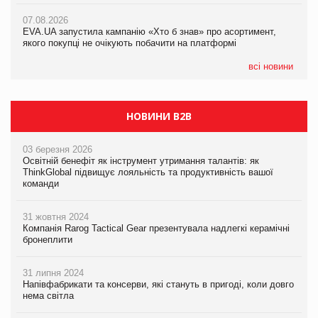
Франція заборонила рекламні дзвінки без згоди клієнтів
07.08.2026
07.08.2026
EVA.UA запустила кампанію «Хто б знав» про асортимент,
EVA.UA запустила кампанію «Хто б знав» про асортимент,
якого покупці не очікують побачити на платформі
якого покупці не очікують побачити на платформі
всі новини
НОВИНИ B2B
03 березня 2026
Освітній бенефіт як інструмент утримання талантів: як
ThinkGlobal підвищує лояльність та продуктивність вашої
команди
31 жовтня 2024
Компанія Rarog Tactical Gear презентувала надлегкі керамічні
бронеплити
31 липня 2024
Напівфабрикати та консерви, які стануть в пригоді, коли довго
нема світла