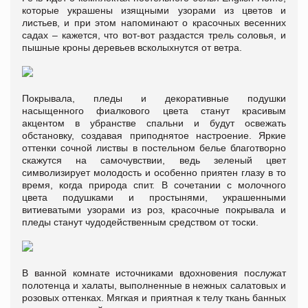
которые украшены изящными узорами из цветов и
листьев, и при этом напоминают о красочных весенних
садах – кажется, что вот-вот раздастся трель соловья, и
пышные кроны деревьев всколыхнутся от ветра.
Покрывала, пледы и декоративные подушки
насыщенного фиалкового цвета станут красивым
акцентом в убранстве спальни и будут освежать
обстановку, создавая приподнятое настроение. Яркие
оттенки сочной листвы в постельном белье благотворно
скажутся на самочувствии, ведь зеленый цвет
символизирует молодость и особенно приятен глазу в то
время, когда природа спит. В сочетании с молочного
цвета подушками и простынями, украшенными
витиеватыми узорами из роз, красочные покрывала и
пледы станут чудодейственным средством от тоски.
В ванной комнате источниками вдохновения послужат
полотенца и халаты, выполненные в нежных салатовых и
розовых оттенках. Мягкая и приятная к телу ткань банных