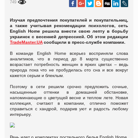
749
Изучая предпочтения покупателей и покупательниц,
а также учитывая рекомендации психологов, сеть
English Home решила внести свою лепту в борьбу
украинок с весенней депрессией. Об этом редакции
TradeMaster.UA
сообщили в пресс-службе компании.
В команде English Home всерьез восприняли слова
аналитиков, что в период до 8 марта существенно
возрастает потребность женщин в ярких цветах – ведь
природа пока что не пробудилась ото сна и все вокруг
кажется серым и блеклым.
Поэтому в сети решили срочно предложить сочные,
насыщенные оттенки в домашней обстановке,
напоминающие о цветущей весне и теплом лете. Новая
коллекция, считают в компании, отлично поможет
справиться с хандрой, подарив уют и радость любому
интерьеру.
Речь идет о комплектах постельного белья English Home,