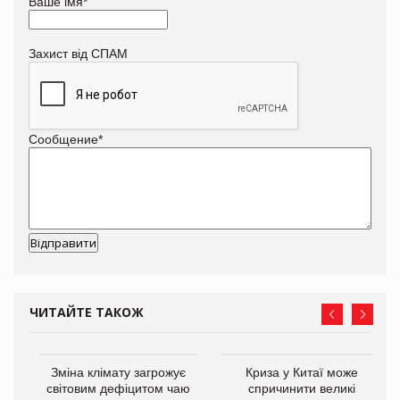
Ваше імя
*
Захист від СПАМ
Сообщение
*
ЧИТАЙТЕ ТАКОЖ
Зміна клімату загрожує
Криза у Китаї може
ne
світовим дефіцитом чаю
спричинити великі