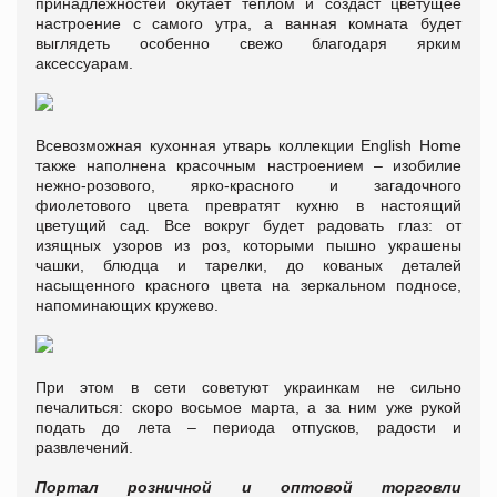
принадлежностей окутает теплом и создаст цветущее
настроение с самого утра, а ванная комната будет
выглядеть особенно свежо благодаря ярким
аксессуарам.
Всевозможная кухонная утварь коллекции English Home
также наполнена красочным настроением – изобилие
нежно-розового, ярко-красного и загадочного
фиолетового цвета превратят кухню в настоящий
цветущий сад. Все вокруг будет радовать глаз: от
изящных узоров из роз, которыми пышно украшены
чашки, блюдца и тарелки, до кованых деталей
насыщенного красного цвета на зеркальном подносе,
напоминающих кружево.
При этом в сети советуют украинкам не сильно
печалиться: скоро восьмое марта, а за ним уже рукой
подать до лета – периода отпусков, радости и
развлечений.
Портал розничной и оптовой торговли