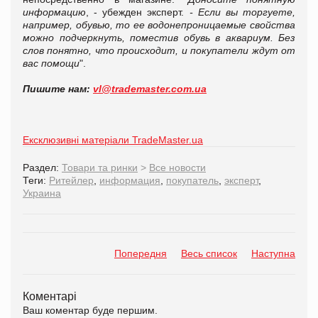
информацию
, - убежден эксперт.
- Если вы торгуете,
например, обувью, то ее водонепроницаемые свойства
можно подчеркнуть, поместив обувь в аквариум. Без
слов понятно, что происходит, и покупатели ждут от
вас помощи
".
Пишите нам:
vl@trademaster.com.ua
Ексклюзивні матеріали TradeMaster.ua
Раздел:
Товари та ринки
>
Все новости
Теги:
Ритейлер
,
информация
,
покупатель
,
эксперт
,
Украина
Попередня
Весь список
Наступна
Коментарі
Ваш коментар буде першим.