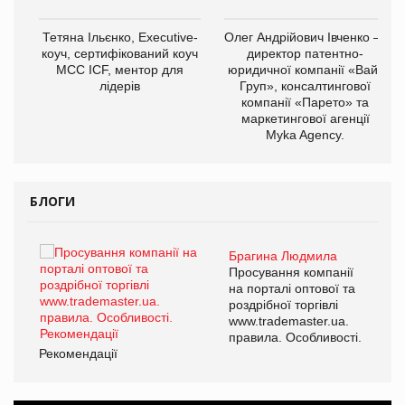
,
Тетяна Ільєнко, Executive-
Олег Андрійович Івченко —
ОВ
коуч, сертифікований коуч
директор патентно-
МСС ICF, ментор для
юридичної компанії «Вайз
лідерів
Груп», консалтингової
компанії «Парето» та
маркетингової агенції
Myka Agency.
БЛОГИ
Брагина Людмила
ї
Просування компанії
а
на порталі оптової та
роздрібної торгівлі
www.trademaster.ua.
і.
правила. Особливості.
Рекомендації
Ре