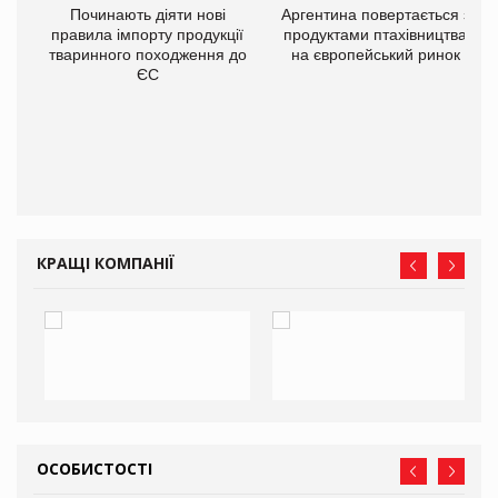
в
Починають діяти нові
Аргентина повертається з
правила імпорту продукції
продуктами птахівництва
тваринного походження до
на європейський ринок
О:
ЄС
КРАЩІ КОМПАНІЇ
ОСОБИСТОСТІ