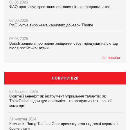
06.08.2026
06.08.2026
06.08.2026
ФАО прогнозує зростання світових цін на продовольство
ФАО прогнозує зростання світових цін на продовольство
ФАО прогнозує зростання світових цін на продовольство
06.08.2026
06.08.2026
06.08.2026
P&G купує виробника харчових добавок Thorne
P&G купує виробника харчових добавок Thorne
P&G купує виробника харчових добавок Thorne
06.08.2026
06.08.2026
06.08.2026
Bosch заявила про повне знищення своєї продукції на складі
Bosch заявила про повне знищення своєї продукції на складі
Bosch заявила про повне знищення своєї продукції на складі
після російської атаки
після російської атаки
після російської атаки
всі новини
НОВИНИ B2B
03 березня 2026
Освітній бенефіт як інструмент утримання талантів: як
ThinkGlobal підвищує лояльність та продуктивність вашої
команди
31 жовтня 2024
Компанія Rarog Tactical Gear презентувала надлегкі керамічні
бронеплити