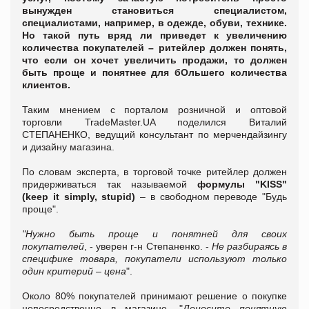
вынужден становиться специалистом,
специалистами, например, в одежде, обуви, технике.
Но такой путь вряд ли приведет к увеличению
количества покупателей – ритейлер должен понять,
что если он хочет увеличить продажи, то должен
быть проще и понятнее для бОльшего количества
клиентов.
Таким мнением с порталом розничной и оптовой
торговли TradeMaster.UA поделился Виталий
СТЕПАНЕНКО, ведущий консультант по мерчендайзингу
и дизайну магазина.
По словам эксперта, в торговой точке ритейлер должен
придерживаться так называемой
формулы "
KISS
"
(
keep
it
simply
,
stupid
)
– в свободном переводе "Будь
проще".
"Нужно быть проще и понятней для своих
покупателей
, - уверен г-н Степаненко. -
Не разбираясь в
специфике товара, покупатели используют только
один критерий – цена
".
Около 80% покупателей принимают решение о покупке
непосредственно в магазине. "
Доносите понятную