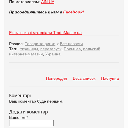
По материалам:
AIN.UA
Присоединяйтесь к нам в
Facebook!
Ексклюзивні матеріали TradeMaster.ua
Раздел:
Товари та ринки
>
Все новости
Теги:
Украинцы
,
перезапуск
,
Польшеа
,
польский
интернет-магазин
,
Украина
Попередня
Весь список
Наступна
Коментарі
Ваш коментар буде першим.
Додати коментар
Ваше імя
*