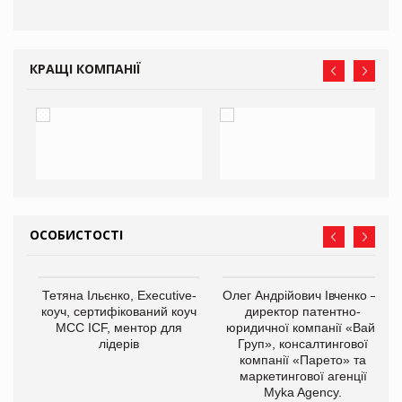
КРАЩІ КОМПАНІЇ
ОСОБИСТОСТІ
,
Тетяна Ільєнко, Executive-
Олег Андрійович Івченко —
ОВ
коуч, сертифікований коуч
директор патентно-
МСС ICF, ментор для
юридичної компанії «Вайз
лідерів
Груп», консалтингової
компанії «Парето» та
маркетингової агенції
Myka Agency.