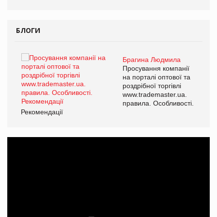
БЛОГИ
Брагина Людмила
ї
Просування компанії
а
на порталі оптової та
роздрібної торгівлі
www.trademaster.ua.
і.
правила. Особливості.
Рекомендації
Ре