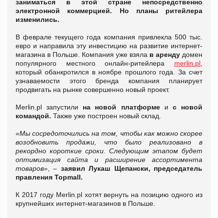
заниматься в этой стране непосредственно
электронной коммерцией. Но планы ритейлера
изменились.
В феврале текущего года компания привлекла 500 тыс.
евро и направила эту инвестицию на развитие интернет-
магазина в Польше. Компания уже взяла
в аренду
домен
популярного местного онлайн-ритейлера
merlin.pl
,
который обанкротился в ноябре прошлого года. За счет
узнаваемости этого бренда компания планирует
продвигать на рынке совершенно новый проект.
Merlin.pl запустили
на новой платформе
и
с новой
командой.
Также уже построен новый склад.
«
Мы сосредоточились на том, чтобы как можно скорее
возобновить продажи, что было реализовано в
рекордно короткие сроки. Следующим этапом будет
оптимизация сайта и расширение ассортимента
товаров
»
, –
заявил Лукаш Щепански, председатель
правления Topmall.
К 2017 году Merlin.pl хотят вернуть на позицию одного из
крупнейших интернет-магазинов в Польше.