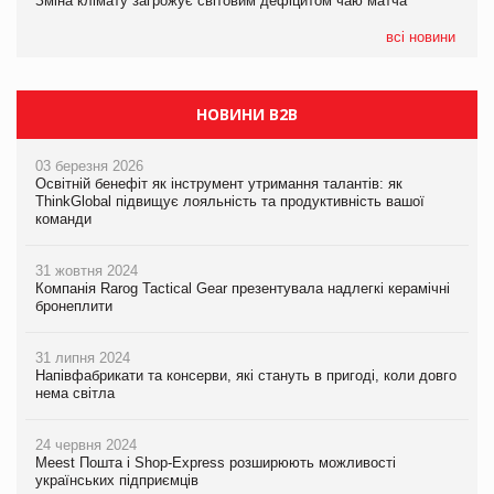
Зміна клімату загрожує світовим дефіцитом чаю матча
Зміна клімату загрожує світовим дефіцитом чаю матча
всі новини
НОВИНИ B2B
03 березня 2026
Освітній бенефіт як інструмент утримання талантів: як
ThinkGlobal підвищує лояльність та продуктивність вашої
команди
31 жовтня 2024
Компанія Rarog Tactical Gear презентувала надлегкі керамічні
бронеплити
31 липня 2024
Напівфабрикати та консерви, які стануть в пригоді, коли довго
нема світла
24 червня 2024
Meest Пошта і Shop-Express розширюють можливості
українських підприємців