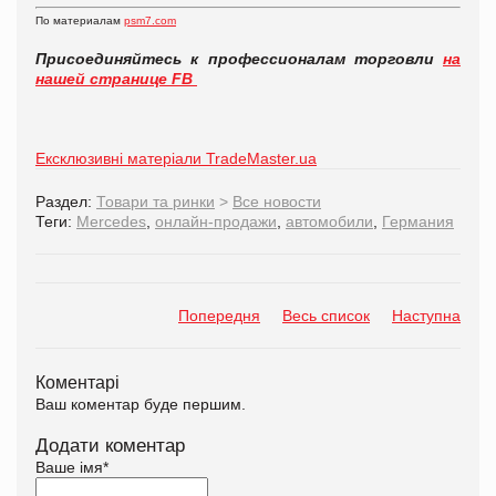
По материалам
psm7.com
Присоединяйтесь к профессионалам торговли
на
нашей странице FB
Ексклюзивні матеріали TradeMaster.ua
Раздел:
Товари та ринки
>
Все новости
Теги:
Mercedes
,
онлайн-продажи
,
автомобили
,
Германия
Попередня
Весь список
Наступна
Коментарі
Ваш коментар буде першим.
Додати коментар
Ваше імя
*