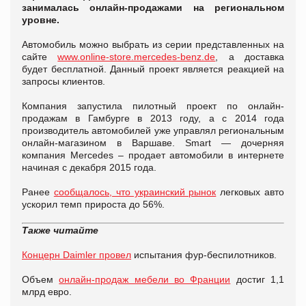
занималась онлайн-продажами на региональном
уровне.
Автомобиль можно выбрать из серии представленных на
сайте
www.online-store.mercedes-benz.de
, а доставка
будет бесплатной. Данный проект является реакцией на
запросы клиентов.
Компания запустила пилотный проект по онлайн-
продажам в Гамбурге в 2013 году, а с 2014 года
производитель автомобилей уже управлял региональным
онлайн-магазином в Варшаве. Smart — дочерняя
компания Mercedes – продает автомобили в интернете
начиная с декабря 2015 года.
Ранее
сообщалось, что украинский рынок
легковых авто
ускорил темп прироста до 56%.
Также читайте
Концерн Daimler провел
испытания фур-беспилотников.
Объем
онлайн-продаж мебели во Франции
достиг 1,1
млрд евро.