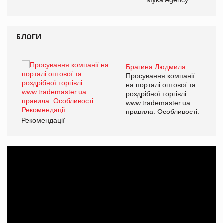
БЛОГИ
Брагина Людмила
ї
Просування компанії
а
на порталі оптової та
роздрібної торгівлі
www.trademaster.ua.
і.
правила. Особливості.
Рекомендації
Ре