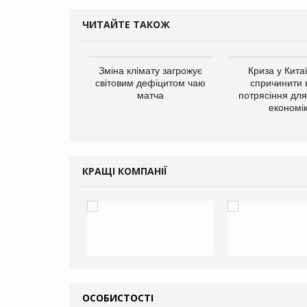
ЧИТАЙТЕ ТАКОЖ
ує виробника
Зміна клімату загрожує
Криза у Кита
добавок Thorne
світовим дефіцитом чаю
спричинити 
матча
потрясіння для 
економі
КРАЩІ КОМПАНІЇ
ОСОБИСТОСТІ