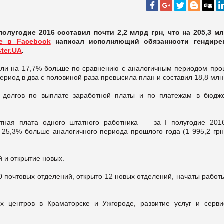
лугодие 2016 составил почти 2,2 млрд грн, что на 205,3 мл
е в Facebook
написал исполняющий обязанности гендире
ter.UA
.
 или на 17,7% больше по сравнению с аналогичным периодом про
ериод в два с половиной раза превысила план и составил 18,8 млн 
т долгов по выплате заработной платы и по платежам в бюдж
тная плата одного штатного работника — за I полугодие 201
на 25,3% больше аналогичного периода прошлого года (1 995,2 гр
й и открытие новых.
0 почтовых отделений, открыто 12 новых отделений, начаты работ
ых центров в Краматорске и Ужгороде, развитие услуг и серви