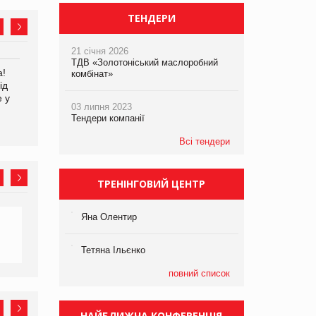
ТЕНДЕРИ
21 січня 2026
ТДВ «Золотоніський маслоробний
а!
EVA.UA запустила
Kraft Heinz скоротила
комбінат»
ід
кампанію «Хто б знав» про
збиток у першому півріччі
е у
асортимент, якого покупці
03 липня 2023
не очікують побачити на
Тендери компанії
платформі
Всі тендери
ТРЕНІНГОВИЙ ЦЕНТР
Яна Олентир
Тетяна Ільєнко
повний список
НАЙБЛИЖЧА КОНФЕРЕНЦІЯ