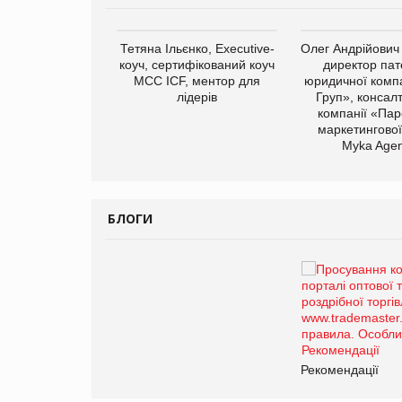
арас Ігорович,
Тетяна Ільєнко, Executive-
Олег Андрійович
иробництва ТОВ
коуч, сертифікований коуч
директор пат
Герчак"
МСС ICF, ментор для
юридичної компа
лідерів
Груп», консал
компанії «Пар
маркетингової
Myka Agen
БЛОГИ
Брагина Людмила
Просування компанії на
порталі оптової та
роздрібної торгівлі
www.trademaster.ua.
правила. Особливості.
ії
Рекомендації