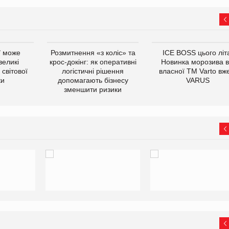
ї може
Розмитнення «з коліс» та
ICE BOSS цього літ
великі
крос-докінг: як оперативні
Новинка морозива в
світової
логістичні рішення
власної ТМ Varto вж
ки
допомагають бізнесу
VARUS
зменшити ризики