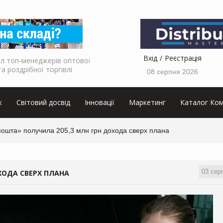
Вхід
Реєстрація
л топ-менеджерів оптової
та роздрібної торгівлі
08 серпня 2026
к
Світовий досвід
Інновації
Маркетинг
Каталог Ком
пошта» получила 205,3 млн грн дохода сверх плана
03 сер
ХОДА СВЕРХ ПЛАНА