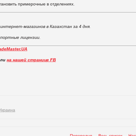
тановить примерочные в отделениях.
интернет-магазинов в Казахстан за 4 дня.
портные лицензии.
adeMaster.UA
вли
на нашей странице FB
Украина
Попередня
Весь список
Нас