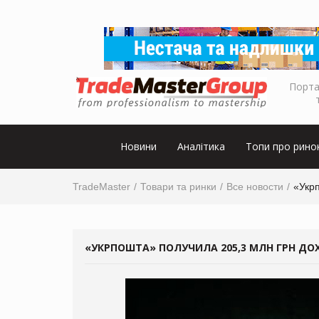
Порта
Новини
Аналітика
Топи про рино
TradeMaster
Товари та ринки
Все новости
«Укр
«УКРПОШТА» ПОЛУЧИЛА 205,3 МЛН ГРН ДО