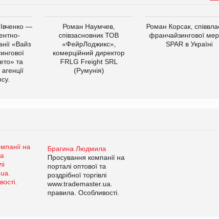
 Івченко —
Роман Наумчев,
Роман Корсак, співвла
ентно-
співзасновник ТОВ
франчайзингової мер
нії «Вайз
«ФейрЛоджикс»,
SPAR в Україні
тингової
комерційний директор
ето» та
FRLG Freight SRL
 агенції
(Румунія)
cy.
Брагина Людмила
Просування компанії на
порталі оптової та
роздрібної торгівлі
www.trademaster.ua.
правила. Особливості.
Рекомендації