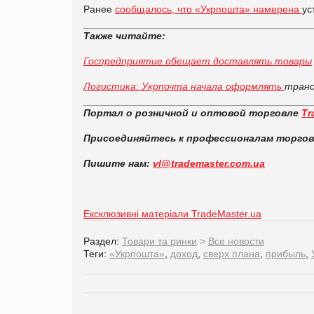
Ранее
сообщалось, что «Укрпошта» намерена
ус
Также читайте:
Госпредприятие обещает доставлять товары
Логистика: Укрпочта начала оформлять
транс
Портал о розничной и оптовой торговле
Tr
Присоединяйтесь к профессионалам торго
Пишите нам:
vl@trademaster.com.ua
Ексклюзивні матеріали TradeMaster.ua
Раздел:
Товари та ринки
>
Все новости
Теги:
«Укрпошта»
,
доход
,
сверх плана
,
прибыль
,