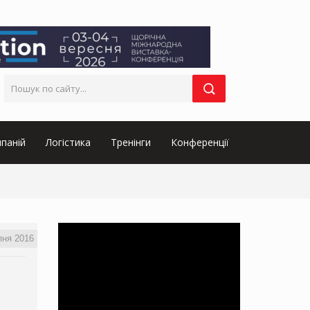
паній
Логістика
Тренінги
Конференції
пня 2016