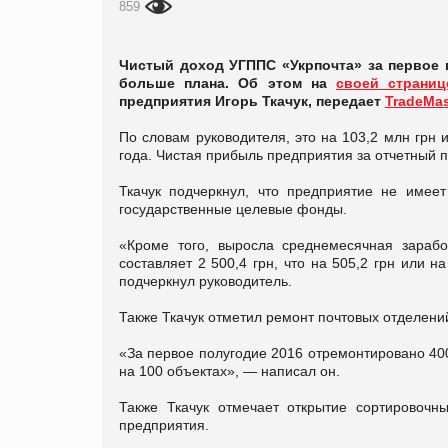
859
Чистый доход УГППС «Укрпочта» за первое по
больше плана. Об этом на
своей страниц
предприятия Игорь Ткачук, передает
TradeMas
По словам руководителя, это на 103,2 млн грн
года. Чистая прибыль предприятия за отчетный п
Ткачук подчеркнул, что предприятие не имее
государственные целевые фонды.
«Кроме того, выросла среднемесячная зарабо
составляет 2 500,4 грн, что на 505,2 грн или 
подчеркнул руководитель.
Также Ткачук отметил ремонт почтовых отделени
«За первое полугодие 2016 отремонтировано 40
на 100 объектах», — написал он.
Также Ткачук отмечает открытие сортировочн
предприятия.