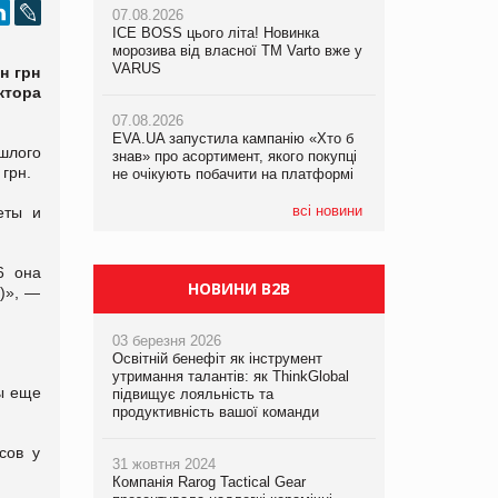
07.08.2026
07.08.2026
ICE BOSS цього літа! Новинка
ICE BOSS цього літа! Новинка
07.08.2026
морозива від власної ТМ Varto вже у
морозива від власної ТМ Varto вже у
Франція заборонила рекламні дзвінки
VARUS
VARUS
н грн
без згоди клієнтів
ктора
07.08.2026
07.08.2026
EVA.UA запустила кампанію «Хто б
EVA.UA запустила кампанію «Хто б
шлого
знав» про асортимент, якого покупці
знав» про асортимент, якого покупці
грн.
не очікують побачити на платформі
не очікують побачити на платформі
всі новини
еты и
6 она
НОВИНИ B2B
н)», —
03 березня 2026
Освітній бенефіт як інструмент
утримання талантів: як ThinkGlobal
ы еще
підвищує лояльність та
продуктивність вашої команди
сов у
31 жовтня 2024
Компанія Rarog Tactical Gear