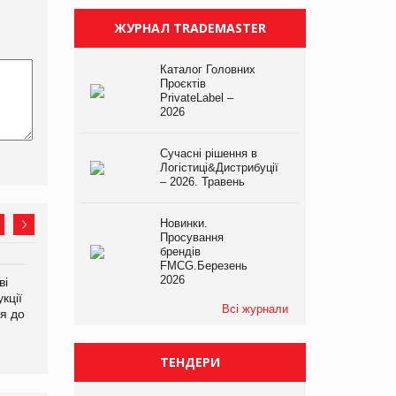
ЖУРНАЛ TRADEMASTER
Каталог Головних
Проєктів
PrivateLabel –
2026
Сучасні рішення в
Логістиці&Дистрибуції
– 2026. Травень
Новинки.
Просування
брендів
FMCG.Березень
2026
ві
Аргентина повертається з
ФАО прогнозує зростання
кції
продуктами птахівництва
світових цін на
Всі журнали
я до
на європейський ринок
продовольство
ТЕНДЕРИ