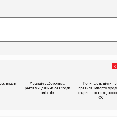
oss впали
Франція заборонила
Починають діяти но
рекламні дзвінки без згоди
правила імпорту проду
клієнтів
тваринного походженн
ЄС