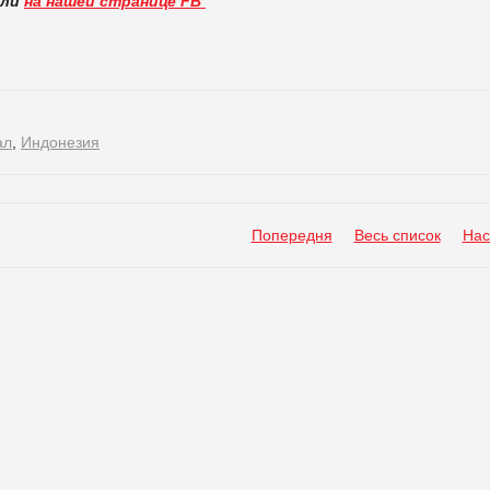
вли
на нашей странице FB
ал
,
Индонезия
Попередня
Весь список
Нас