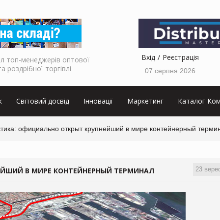
Вхід
Реєстрація
л топ-менеджерів оптової
та роздрібної торгівлі
07 серпня 2026
к
Світовий досвід
Інновації
Маркетинг
Каталог Ком
стика: официально открыт крупнейший в мире контейнерный терми
23 вере
ЕЙШИЙ В МИРЕ КОНТЕЙНЕРНЫЙ ТЕРМИНАЛ