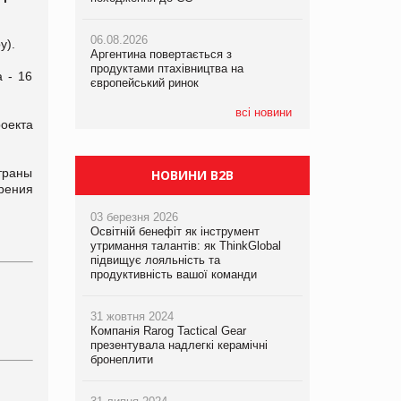
06.08.2026
06.08.2026
06.08.2026
у).
Аргентина повертається з
Аргентина повертається з
Аргентина повертається з
продуктами птахівництва на
продуктами птахівництва на
продуктами птахівництва на
 - 16
європейський ринок
європейський ринок
європейський ринок
всі новини
оекта
траны
НОВИНИ B2B
орения
03 березня 2026
Освітній бенефіт як інструмент
утримання талантів: як ThinkGlobal
підвищує лояльність та
продуктивність вашої команди
31 жовтня 2024
Компанія Rarog Tactical Gear
презентувала надлегкі керамічні
бронеплити