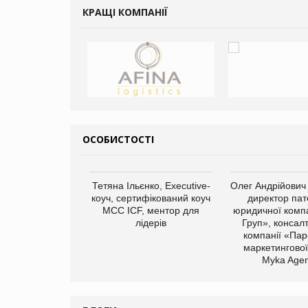
КРАЩІ КОМПАНІЇ
ОСОБИСТОСТІ
арас Ігорович,
Тетяна Ільєнко, Executive-
Олег Андрійович
иробництва ТОВ
коуч, сертифікований коуч
директор пат
Герчак"
МСС ICF, ментор для
юридичної компа
лідерів
Груп», консал
компанії «Пар
маркетингової
Myka Agen