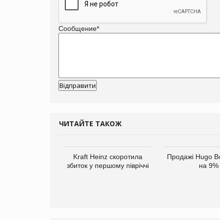
Сообщение
*
ЧИТАЙТЕ ТАКОЖ
верне клієнтам
Kraft Heinz скоротила
Продажі Hugo B
ларів за раніше
збиток у першому півріччі
на 9%
чені мита