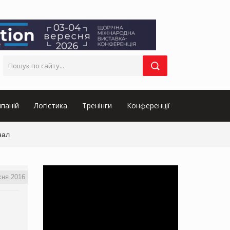
паній
Логістика
Тренінги
Конференції
нал
сня 2016