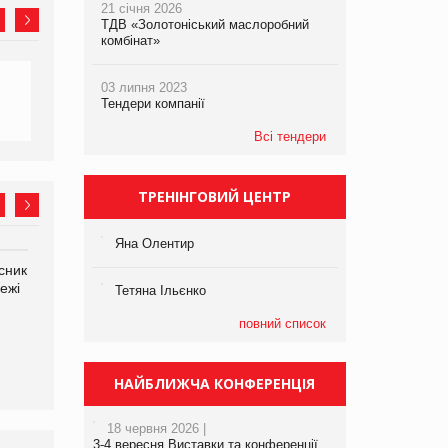
21 січня 2026
ТДВ «Золотоніський маслоробний
комбінат»
03 липня 2023
Тендери компанії
Всі тендери
ТРЕНІНГОВИЙ ЦЕНТР
Яна Олентир
сник
Олексій Логачов-Михайлов
Яна Сараніна, директор
ежі
Файно маркет Директор
компанії «УкраМарин»
Тетяна Ільєнко
департаменту з
виробництва
повний список
НАЙБЛИЖЧА КОНФЕРЕНЦІЯ
18 червня 2026 |
3-4 вересня Виставки та конференції