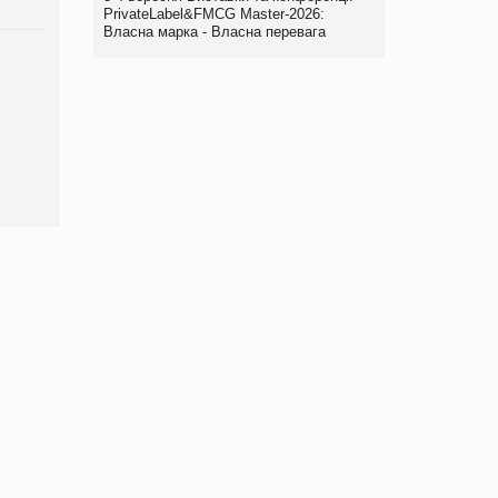
PrivateLabel&FMCG Master-2026:
Власна марка - Власна перевага
Брагина Людмила
Просування компанії на
порталі оптової та
роздрібної торгівлі
www.trademaster.ua.
правила. Особливості.