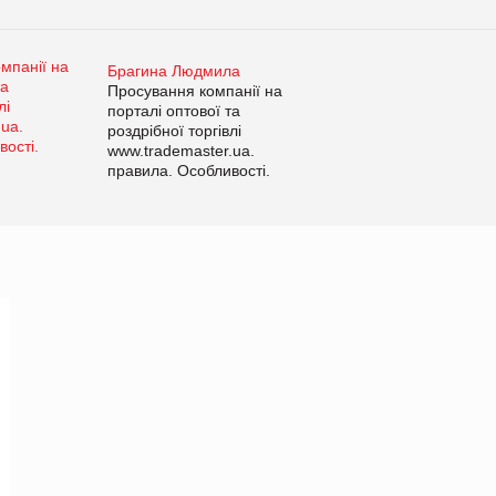
Брагина Людмила
Просування компанії на
порталі оптової та
роздрібної торгівлі
www.trademaster.ua.
правила. Особливості.
Рекомендації