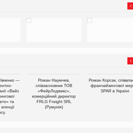
 Івченко —
Роман Наумчев,
Роман Корсак, співвла
ентно-
співзасновник ТОВ
франчайзингової мер
нії «Вайз
«ФейрЛоджикс»,
SPAR в Україні
тингової
комерційний директор
ето» та
FRLG Freight SRL
 агенції
(Румунія)
cy.