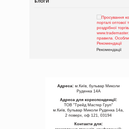
БЛОГИ
Брагина Людмила
Просування компанії на
порталі оптової та
роздрібної торгівлі
www.trademaster.ua.
правила. Особливості.
ії
Рекомендації
Адреса:
м.Київ, бульвар Миколи
Руденка 14А
Адреса для кореспонденції:
ТОВ "Tрейд Мастер Груп"
м.Київ, бульвар Миколи Руденка 14а,
2 поверх, оф 121, 03194
Контакти для:
замовлення треннгів, конференцій: