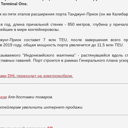
Terminal One.
 из пяти этапов расширения порта Танджунг-Приок (он же Калибар
год, длина причальной стенки - 850 метров, глубина у причала
нейшие в мире контейнеровозы.
жунг-Приок составит 7 млн TEU, после завершения всего пр
в 2019 году, общая мощность порта увеличится до 11,5 млн TEU.
азываемого "Индонезийского маятника" - растянувшейся вдоль с
главных гаваней. Порт строится в рамках Генерального плана уск
авки DHL переходит на электромобили.
оном
для доставки товаров.
тейлерам увеличить интернет-продажи.