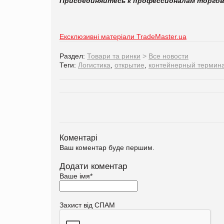
Присоединяйтесь к профессионалам торго
Ексклюзивні матеріали TradeMaster.ua
Раздел:
Товари та ринки
>
Все новости
Теги:
Логистика
,
открытие
,
контейнерный термин
Коментарі
Ваш коментар буде першим.
Додати коментар
Ваше імя
*
Захист від СПАМ