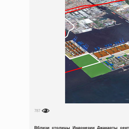
787
Вблизи столицы Индонезии Джакарты сент