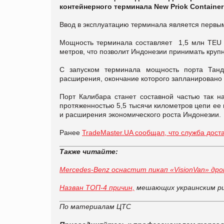
контейнерного терминала New Priok Container 
Ввод в эксплуатацию терминала является первым
Мощность терминала составляет 1,5 млн TEU в 
метров, что позволит Индонезии принимать круп
С запуском терминала мощность порта Танд
расширения, окончание которого запланировано 
Порт Калибара станет составной частью так н
протяженностью 5,5 тысячи километров цепи ее 
и расширения экономического роста Индонезии.
Ранее
TradeMaster.UA сообщал, что служба дост
Также читайте:
Mercedes-Benz оснастит пикап «VisionVan» др
Назван ТОП-4 причин,
мешающих украинским ри
По материалам ЦТС