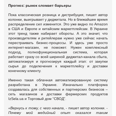
Прогноз: рынок сломает барьеры
Пока классическая розница и дистрибуция, пишет автор
колонки, выигрывает у диджитала. Но в ближайшее время
распределение сил изменится. Это уже видно по Amazon
в США и Европе и китайским маркетплейсам. В Украине
этот тренд также набирает обороты. А это значит, что
производителям и ритейлерам нужно уже сейчас начать
перестраивать бизнес-процессы. И здесь уже просто
интернет-магазин, не поможет. Нужен комплексный
подход, полнофункциональная система, которая
работает сразу со всей шириной диджитал-канала сбыта,
автоматизируя и прогнозируя каждый этап: от закупки
сырья до подключения к маркетплейсу и доставки
конечному клиенту.
Именно такая облачная автоматизированную систему
разработана в Украине. Изначально платформа
создавалась для собственных и партнерских бизнесов –
сеть магазинов и доставки фермерских продуктов
IzSela.ua и Торговый дом “СВОД”.
«
Вернусь к тому, с чего начала
, - пишет автор колонки. -
П
очему мой медийный опыт оказался таким