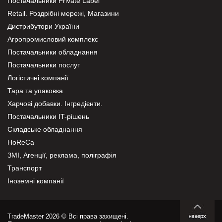
Постачальники Private Label
Retail. Роздрібні мережі, Магазини
Дистрибутори України
Агропромисловий комплекс
Постачальники обладнання
Постачальники послуг
Логістичні компанії
Тара та упаковка
Харчові добавки. Інгредієнти.
Постачальники IT-рішень
Складське обладнання
HoReCa
ЗМІ, Агенції, реклама, поліграфія
Транспорт
Іноземні компанії
TradeMaster 2026 © Всі права захищені.