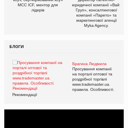
МСС ICF, ментор для
юридичної компанії «Вайз
лідерів
Груп», консалтингової
компанії «Парето» та
маркетингової агенції
Myka Agency.
БЛОГИ
Брагина Людмила
ї
Просування компанії
а
на порталі оптової та
роздрібної торгівлі
www.trademaster.ua.
і.
правила. Особливості.
Рекомендації
Ре