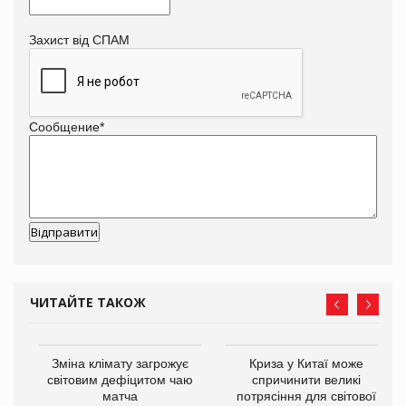
Захист від СПАМ
Сообщение
*
ЧИТАЙТЕ ТАКОЖ
Зміна клімату загрожує
Криза у Китаї може
ne
світовим дефіцитом чаю
спричинити великі
матча
потрясіння для світової