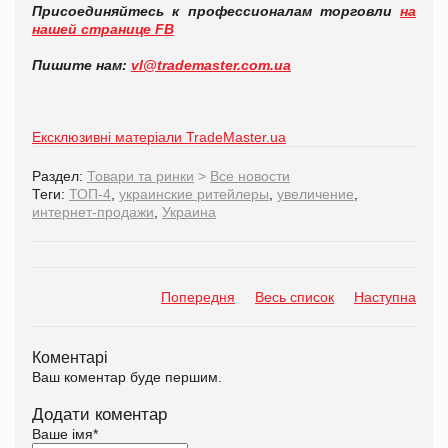
Присоединяйтесь к профессионалам торговли
на
нашей странице FB
Пишите нам:
vl@trademaster.com.ua
Ексклюзивні матеріали TradeMaster.ua
Раздел:
Товари та ринки
>
Все новости
Теги:
ТОП-4
,
украинские ритейлеры
,
увеличение
,
интернет-продажи
,
Украина
Попередня
Весь список
Наступна
Коментарі
Ваш коментар буде першим.
Додати коментар
Ваше імя
*