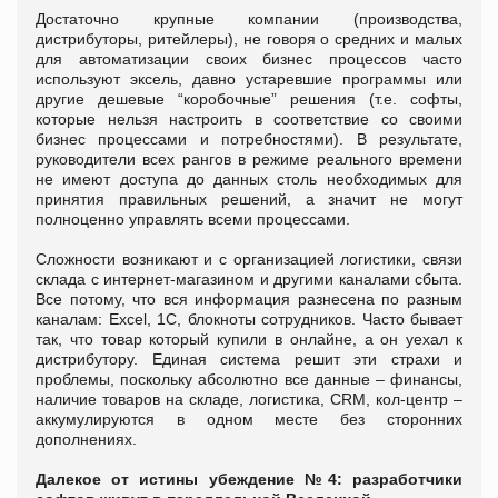
Достаточно крупные компании (производства,
дистрибуторы, ритейлеры), не говоря о средних и малых
для автоматизации своих бизнес процессов часто
используют эксель, давно устаревшие программы или
другие дешевые “коробочные” решения (т.е. софты,
которые нельзя настроить в соответствие со своими
бизнес процессами и потребностями). В результате,
руководители всех рангов в режиме реального времени
не имеют доступа до данных столь необходимых для
принятия правильных решений, а значит не могут
полноценно управлять всеми процессами.
Сложности возникают и с организацией логистики, связи
склада с интернет-магазином и другими каналами сбыта.
Все потому, что вся информация разнесена по разным
каналам: Exсel, 1C, блокноты сотрудников. Часто бывает
так, что товар который купили в онлайне, а он уехал к
дистрибутору. Единая система решит эти страхи и
проблемы, поскольку абсолютно все данные – финансы,
наличие товаров на складе, логистика, CRM, кол-центр –
аккумулируются в одном месте без сторонних
дополнениях.
Далекое от истины убеждение №4: р
азработчики