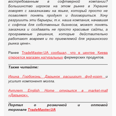
востребованным в софтверной компании?
Большинство игроков на этом рынке в Украине
говорят с заказчиками на языке, который просто не
позволяет понять продукт и договориться. Хочу
разрушить эти барьеры, т.к. наша компания, начавшая
с софтов для собственных бизнесов, может понять
заказчика и создавать не просто красивые сайты, а
программные решения, которые действительно
работают вовремя и по приемлемой для украинского
рынка цене
»
.
Ранее
TradeMaster.UA сообщал, что в центре Киева
откроется магазин натуральных
фермерских продуктов.
Также читайте:
Ирина Горбоконь: Дарынок расширит фуд-корт
и
усилит компонент молла.
Аутлет English Home открылся в market-mall
«Дарынок».
Портал о розничной и оптовой
торговле
TradeMaster.UA