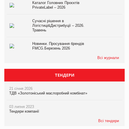
Каталог Головних Проєктів
PrivateLabel – 2026
Сучасні рішення в
Логістиці&Дистрибуції – 2026.
Травень
Новинки. Просування брендів
FMCG.Березень 2026
Всі журнали
ТЕНДЕРИ
21 січня 2026
ТДВ «Золотоніський маслоробний комбінат»
03 липня 2023
Тендери компанії
Всі тендери