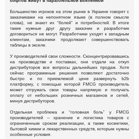
софтов живут в параллельной Вселенной
Большинство игроков на этом рынке в Украине говорят с
заказчиками на непонятном языке (в полном смысле
слова), не знают их “болей” и потребностей. В итоге
такие нужные друг другу заказчик и разработчик
договориться не могут. Разработчики уходят к западным
клиентам, заказчики продолжают совершенствовать
таблицы в экселе.
У производителей свои сложности. Сконцентрировавшись
на производстве и поставках, они отдали на откуп
дистрибуторов все вопросы дальнейших продаж. Хотя
сейчас программные решения позволяют достаточно
быстро и по приемлемой цене развернуть b2b
платформу, с помощью которой FMCG производитель
может отгружать свои товары напрямую и получать
оплату от небольших розничных магазинов и сетей,
минуя дистрибуторов.
Отдельная проблема и “головная боль” у FMCG
производителей – хранение и логистика товаров с
ограниченным сроком реализации, а также косметики,
бытовой химии и лекарственных средств, которым нужны
особенные условия.