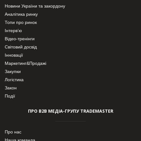
Новини України та закордону
Аналітика ринку
Топи про ринок
Інтерв’ю
Відео-тренінги
Світовий досвід
Інновації
Маркетинг&Продажі
Закупки
Логістика
Закон
Події
ПРО В2В МЕДІА-ГРУПУ TRADEMASTER
Про нас
Наша команда