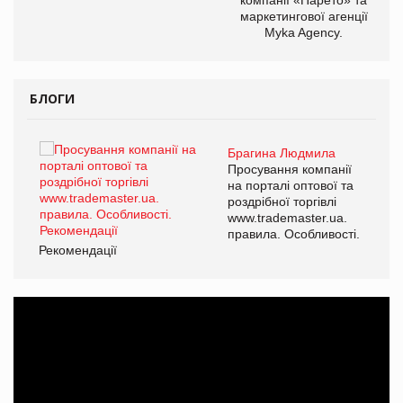
маркетингової агенції
Myka Agency.
БЛОГИ
Брагина Людмила
ї
Просування компанії
а
на порталі оптової та
роздрібної торгівлі
www.trademaster.ua.
і.
правила. Особливості.
Рекомендації
Ре