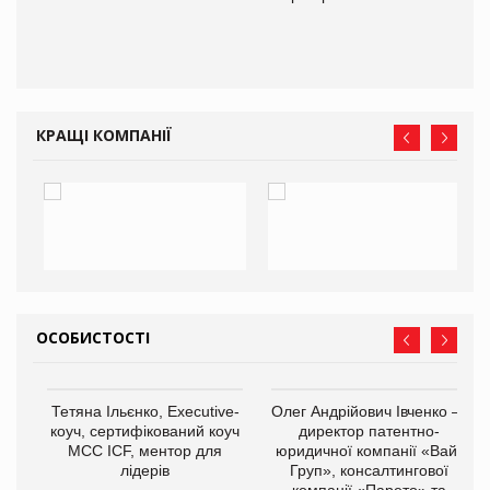
КРАЩІ КОМПАНІЇ
ОСОБИСТОСТІ
,
Тетяна Ільєнко, Executive-
Олег Андрійович Івченко —
ОВ
коуч, сертифікований коуч
директор патентно-
МСС ICF, ментор для
юридичної компанії «Вайз
лідерів
Груп», консалтингової
компанії «Парето» та