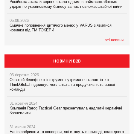
Російська атака 5 серпня стала одним із наймасштабніших
Російська атака 5 серпня стала одним із наймасштабніших
ударів по українському бізнесу за час повномасштабної війни
ударів по українському бізнесу за час повномасштабної війни
05.08.2026
AstraZeneca обговорює найбільшу угоду десятиліття
05.08.2026
05.08.2026
Смачне поповнення дитячого меню: у VARUS з’явилися
Смачне поповнення дитячого меню: у VARUS з’явилися
новинки від ТМ ТОКЕРИ
новинки від ТМ ТОКЕРИ
всі новини
НОВИНИ B2B
03 березня 2026
Освітній бенефіт як інструмент утримання талантів: як
ThinkGlobal підвищує лояльність та продуктивність вашої
команди
31 жовтня 2024
Компанія Rarog Tactical Gear презентувала надлегкі керамічні
бронеплити
31 липня 2024
Напівфабрикати та консерви, які стануть в пригоді, коли довго