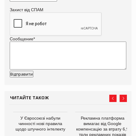
Захист від СПАМ
Сообщение
*
ЧИТАЙТЕ ТАКОЖ
У Євросоюзі набули
Рекламна платформа
го
чинності нові правила
вимагає від Google
щодо штучного інтелекту
компенсацію за втрату 6,9
трлн рекламних показів