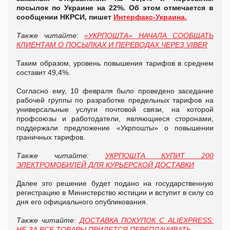
посылок по Украине на 22%. Об этом отмечается в
сообщении НКРСИ, пишет
Интерфакс-Украина.
Также читайте:
«
УКРПОШТА
»
НАЧАЛА СООБЩАТЬ
КЛИЕНТАМ О ПОСЫЛКАХ И ПЕРЕВОДАХ ЧЕРЕЗ VIBER
Таким образом, уровень повышения тарифов в среднем
составит 49,4%.
Согласно ему, 10 февраля было проведено заседание
рабочей группы по разработке предельных тарифов на
универсальные услуги почтовой связи, на которой
профсоюзы и работодатели, являющиеся сторонами,
поддержали предложение «Укрпошты» о повышении
граничных тарифов.
Также читайте:
УКРПОШТА КУПИТ 200
ЭЛЕКТРОМОБИЛЕЙ ДЛЯ КУРЬЕРСКОЙ ДОСТАВКИ
Далее это решение будет подано на государственную
регистрацию в Министерство юстиции и вступит в силу со
дня его официального опубликования.
Также читайте:
ДОСТАВКА ПОКУПОК С ALIEXPRESS:
НЕ ЗА ВСЕ ТОВАРЫ ПРИДЕТСЯ ПЕРЕПЛАЧИВАТЬ