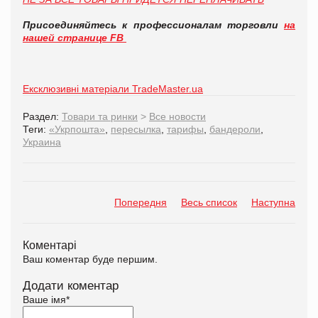
Присоединяйтесь к профессионалам торговли
на
нашей странице FB
Ексклюзивні матеріали TradeMaster.ua
Раздел:
Товари та ринки
>
Все новости
Теги:
«Укрпошта»
,
пересылка
,
тарифы
,
бандероли
,
Украина
Попередня
Весь список
Наступна
Коментарі
Ваш коментар буде першим.
Додати коментар
Ваше імя
*