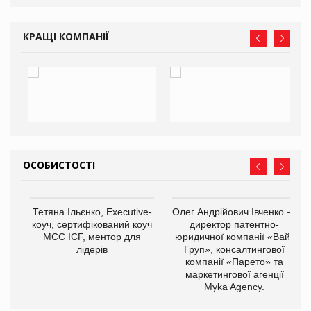
КРАЩІ КОМПАНІЇ
ОСОБИСТОСТІ
,
Тетяна Ільєнко, Executive-
Олег Андрійович Івченко —
ОВ
коуч, сертифікований коуч
директор патентно-
МСС ICF, ментор для
юридичної компанії «Вайз
лідерів
Груп», консалтингової
компанії «Парето» та
маркетингової агенції
Myka Agency.