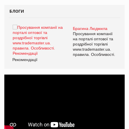
БЛОГИ
Брагина Людмила
ї
Просування компанії
а
на порталі оптової та
роздрібної торгівлі
www.trademaster.ua.
і.
правила. Особливості.
Рекомендації
Ре