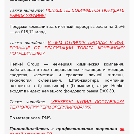
Также читайте:
HENKEL НЕ СОБИРАЕТСЯ ПОКИДАТЬ
РЫНОК УКРАИНЫ
Продажи компании за отчетный период выросли на 3,5%
— до €18,71 млрд.
Также читайте:
В ЧЕМ ОТЛИЧИЯ ПРОДАЖ В B2B-
РОЗНИЦЕ ОТ РЕАЛИЗАЦИИ ТОВАРА КОНЕЧНОМУ
ПОТРЕБИТЕЛЮ?
Henkel Group — немецкая химическая компания,
работающая в трех направлениях: чистящие и моющие
средства, косметика и средства личной гигиены,
технология склеивания. Штаб-квартира компании
находится в Дюссельдорфе (Германия), акции Henkel
входят в индекс немецкого фондового рынка DAX 30.
Также читайте:
"ХЕНКЕЛЬ" КУПИЛ ПОСТАВЩИКА
ТЕХНОЛОГИЙ ТЕРМОРЕГУЛИРОВАНИЯ
По материалам RNS
Присоединяйтесь к профессионалам торговли
на
нашей странице FB