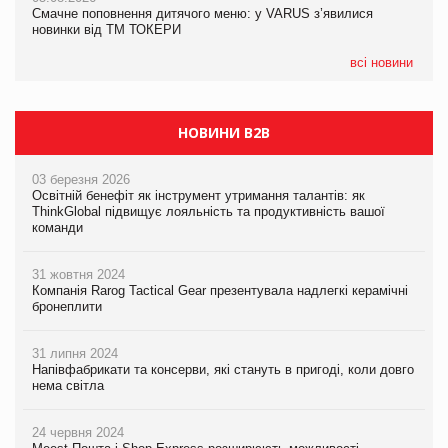
Смачне поповнення дитячого меню: у VARUS з’явилися
Смачне поповнення дитячого меню: у VARUS з’явилися
новинки від ТМ ТОКЕРИ
новинки від ТМ ТОКЕРИ
всі новини
НОВИНИ B2B
03 березня 2026
Освітній бенефіт як інструмент утримання талантів: як
ThinkGlobal підвищує лояльність та продуктивність вашої
команди
31 жовтня 2024
Компанія Rarog Tactical Gear презентувала надлегкі керамічні
бронеплити
31 липня 2024
Напівфабрикати та консерви, які стануть в пригоді, коли довго
нема світла
24 червня 2024