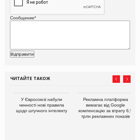
Сообщение
*
ЧИТАЙТЕ ТАКОЖ
У Євросоюзі набули
Рекламна платформа
го
чинності нові правила
вимагає від Google
щодо штучного інтелекту
компенсацію за втрату 6,9
трлн рекламних показів