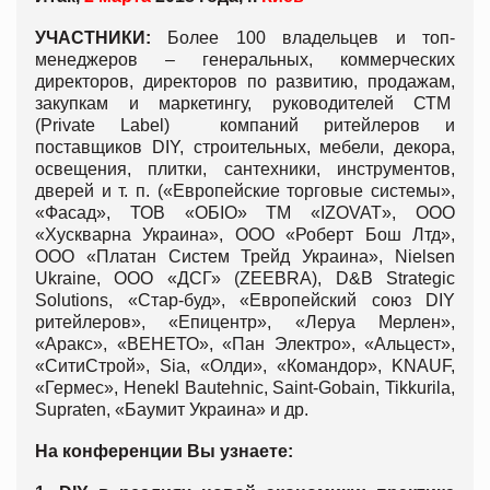
УЧАСТНИКИ
:
Более 100 владельцев и топ-
менеджеров – генеральных, коммерческих
директоров, директоров по развитию, продажам,
закупкам и маркетингу, руководителей СТМ
(Private Label) компаний ритейлеров и
поставщиков DIY, строительных, мебели, декора,
освещения, плитки, сантехники, инструментов,
дверей и т. п. («Европейские торговые системы»,
«Фасад», ТОВ «ОБІО» ТМ «IZOVAT», ООО
«Хускварна Украина», ООО «Роберт Бош Лтд»,
ООО «Платан Систем Трейд Украина», Nielsen
Ukraine, ООО «ДСГ» (ZEEBRA), D&B Strategic
Solutions, «Стар-буд», «Европейский союз DIY
ритейлеров», «Епицентр», «Леруа Мерлен»,
«Аракс», «ВЕНЕТО», «Пан Электро», «Альцест»,
«СитиСтрой», Sia, «Олди», «Командор», KNAUF,
«Гермес», Henekl Bautehnic, Saint-Gobain, Tikkurila,
Supraten, «Баумит Украина» и др.
На конференции Вы узнаете: