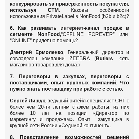
конкурировать за приверженность покупателя,
используя СТМ
. Каковы особенности
использования PrivateLabel в NonFood (b2b и b2c)?
6. Как развивать интернет-канал продаж в
сегменте
NonFood
,
“OFFLINE FOREVER” или
“ONLINE” придет на помощь?
Дмитрий Ермоленко
, Генеральный директор и
совладелец компании ZEEBRA (
Butlers
- сеть
магазинов товаров для дома.)
7.
Переговор
ы в закупках
, переговоры с
поставщиками, опыт крупных компаний. Что
нужно знать поставщику при работе с сетью.
Сергей Лищук,
ведущий ритейл-специалист СНГ с
более чем 20-ти летним стажем работы, из них
более 10 лет на позиции «Директор по
маркетингу и продажам». Опыт закупщика в
крупной сети России «Седьмой континент».
8.
Представление возможностей решений