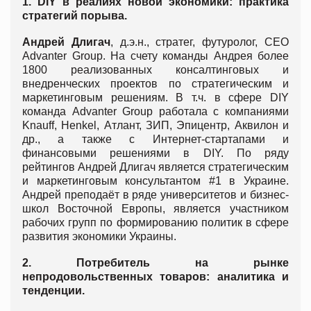
1.
DIY в реалиях новой экономики: практика
стратегий порыва.
Андрей Длигач
, д.э.н., стратег, футуролог, CEO
Advanter Group. На счету команды Андрея более
1800 реализованных консалтинговых и
внедренческих проектов по стратегическим и
маркетинговым решениям. В т.ч. в сфере DIY
команда Advanter Group работала с компаниями
Knauff, Henkel, Атлант, ЗИП, Эпицентр, Аквилон и
др., а также с Интернет-стартапами и
финансовыми решениями в DIY. По ряду
рейтингов Андрей Длигач является стратегическим
и маркетинговым консультантом #1 в Украине.
Андрей преподаёт в ряде университетов и бизнес-
школ Восточной Европы, является участником
рабочих групп по формированию политик в сфере
развития экономики Украины.
2.
Потребитель на рынке
непродовольственных товаров: аналитика и
тенденции.