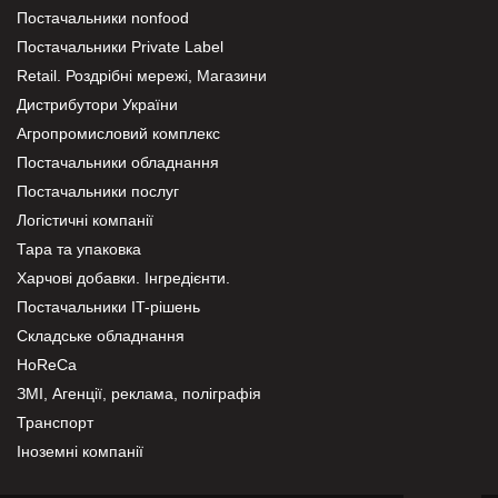
Постачальники nonfood
Постачальники Private Label
Retail. Роздрібні мережі, Магазини
Дистрибутори України
Агропромисловий комплекс
Постачальники обладнання
Постачальники послуг
Логістичні компанії
Тара та упаковка
Харчові добавки. Інгредієнти.
Постачальники IT-рішень
Складське обладнання
HoReCa
ЗМІ, Агенції, реклама, поліграфія
Транспорт
Іноземні компанії