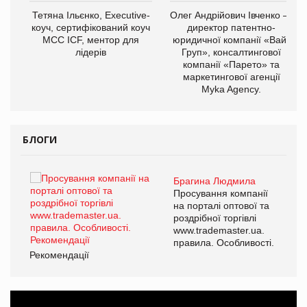
,
Тетяна Ільєнко, Executive-
Олег Андрійович Івченко —
ОВ
коуч, сертифікований коуч
директор патентно-
МСС ICF, ментор для
юридичної компанії «Вайз
лідерів
Груп», консалтингової
компанії «Парето» та
маркетингової агенції
Myka Agency.
БЛОГИ
Брагина Людмила
ї
Просування компанії
а
на порталі оптової та
роздрібної торгівлі
www.trademaster.ua.
і.
правила. Особливості.
Рекомендації
Ре