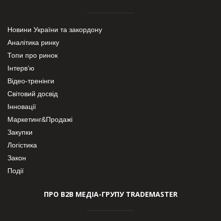
Новини України та закордону
Аналітика ринку
Топи про ринок
Інтерв’ю
Відео-тренінги
Світовий досвід
Інновації
Маркетинг&Продажі
Закупки
Логістика
Закон
Події
ПРО В2В МЕДІА-ГРУПУ TRADEMASTER