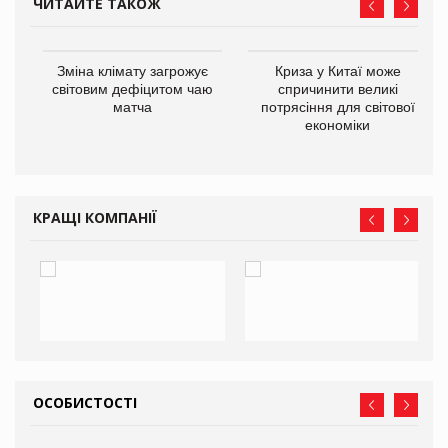
ЧИТАЙТЕ ТАКОЖ
Зміна клімату загрожує
Криза у Китаї може
ne
світовим дефіцитом чаю
спричинити великі
матча
потрясіння для світової
економіки
КРАЩІ КОМПАНІЇ
ОСОБИСТОСТІ