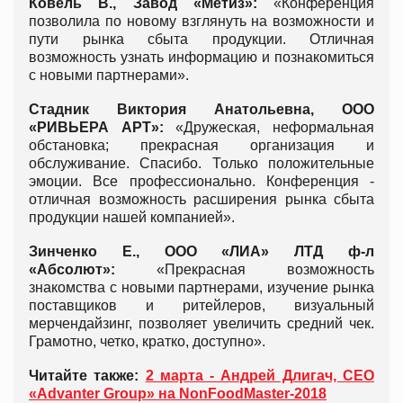
Ковель В., Завод «Метиз»:
«Конференция
позволила по новому взглянуть на возможности и
пути рынка сбыта продукции. Отличная
возможность узнать информацию и познакомиться
с новыми партнерами».
Стадник Виктория Анатольевна, ООО
«РИВЬЕРА АРТ»:
«Дружеская, неформальная
обстановка; прекрасная организация и
обслуживание. Спасибо. Только положительные
эмоции. Все профессионально. Конференция -
отличная возможность расширения рынка сбыта
продукции нашей компанией».
Зинченко E., ООО «ЛИА» ЛТД ф-л
«Абсолют»:
«Прекрасная возможность
знакомства с новыми партнерами, изучение рынка
поставщиков и ритейлеров, визуальный
мерчендайзинг, позволяет увеличить средний чек.
Грамотно, четко, кратко, доступно».
Читайте также:
2 марта - Андрей Длигач, CEO
«Advanter Group» на NonFoodMaster-2018