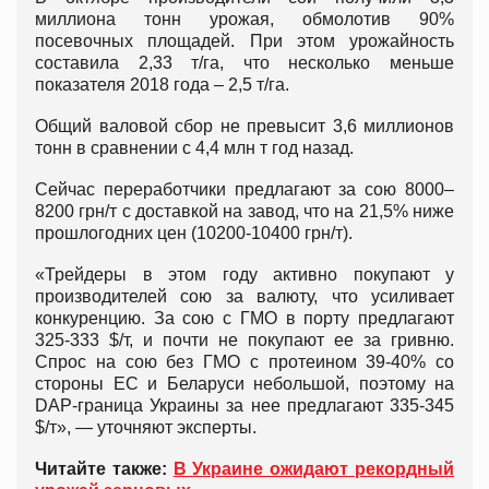
миллиона тонн урожая, обмолотив 90%
посевочных площадей. При этом урожайность
составила 2,33 т/га, что несколько меньше
показателя 2018 года – 2,5 т/га.
Общий валовой сбор не превысит 3,6 миллионов
тонн в сравнении с 4,4 млн т год назад.
Сейчас переработчики предлагают за сою 8000–
8200 грн/т с доставкой на завод, что на 21,5% ниже
прошлогодних цен (10200-10400 грн/т).
«Трейдеры в этом году активно покупают у
производителей сою за валюту, что усиливает
конкуренцию. За сою с ГМО в порту предлагают
325-333 $/т, и почти не покупают ее за гривню.
Спрос на сою без ГМО с протеином 39-40% со
стороны ЕС и Беларуси небольшой, поэтому на
DAP-граница Украины за нее предлагают 335-345
$/т», — уточняют эксперты.
Читайте также:
В Украине ожидают рекордный