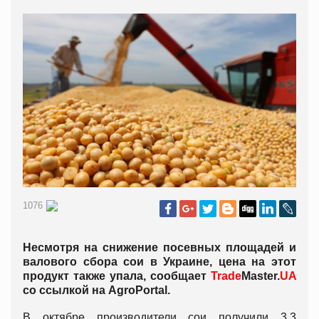
1076
Несмотря на снижение посевных площадей и
валового сбора сои в Украине, цена на этот
продукт также упала, сообщает
Trade
Master.
UA
со ссылкой на AgroPortal.
В октябре производители сои получили 3,3