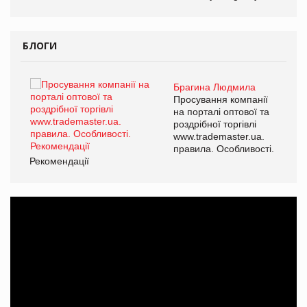
БЛОГИ
Брагина Людмила
ї
Просування компанії
а
на порталі оптової та
роздрібної торгівлі
www.trademaster.ua.
і.
правила. Особливості.
Рекомендації
Ре