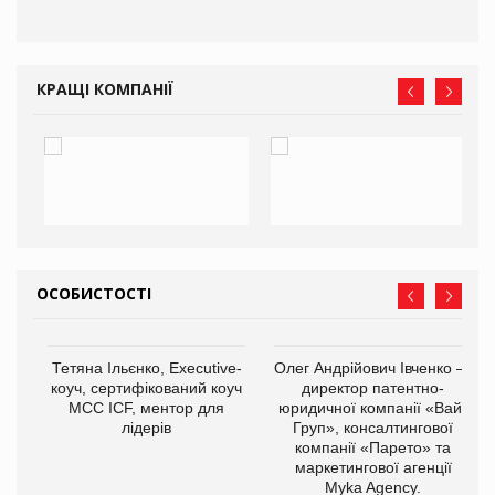
О:
КРАЩІ КОМПАНІЇ
ОСОБИСТОСТІ
,
Тетяна Ільєнко, Executive-
Олег Андрійович Івченко —
ОВ
коуч, сертифікований коуч
директор патентно-
МСС ICF, ментор для
юридичної компанії «Вайз
лідерів
Груп», консалтингової
компанії «Парето» та
маркетингової агенції
Myka Agency.