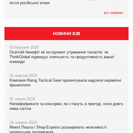
після російської атаки
після російської атаки
після російської атаки
всі новини
НОВИНИ B2B
03 березня 2026
Освітній бенефіт як інструмент утримання талантів: як
ThinkGlobal підвищує лояльність та продуктивність вашої
команди
31 жовтня 2024
Компанія Rarog Tactical Gear презентувала надлегкі керамічні
бронеплити
31 липня 2024
Напівфабрикати та консерви, які стануть в пригоді, коли довго
нема світла
24 червня 2024
Meest Пошта і Shop-Express розширюють можливості
українських підприємців