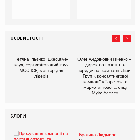
ОСОБИСТОСТІ
,
Тетяна Ільєнко, Executive-
Олег Андрійович Івченко —
ОВ
коуч, сертифікований коуч
директор патентно-
МСС ICF, ментор для
юридичної компанії «Вайз
лідерів
Груп», консалтингової
компанії «Парето» та
маркетингової агенції
Myka Agency.
БЛОГИ
Брагина Людмила