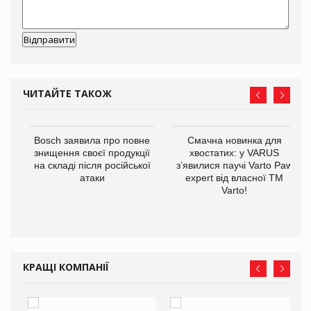
ЧИТАЙТЕ ТАКОЖ
 $1
Bosch заявила про повне
Смачна новинка для
знищення своєї продукції
хвостатих: у VARUS
на складі після російської
з’явилися паучі Varto Paw
атаки
expert від власної ТМ
Varto!
КРАЩІ КОМПАНІЇ