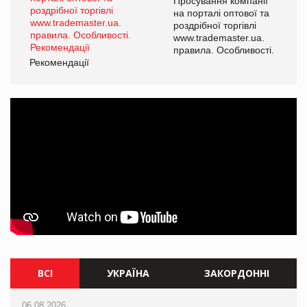
ї
Просування компанії
а
на порталі оптової та
роздрібної торгівлі
www.trademaster.ua.
і.
правила. Особливості.
Рекомендації
Ре
ВСІ
УКРАЇНА
ЗАКОРДОННІ
06.08.2026
06.08.2026
06.08.2026