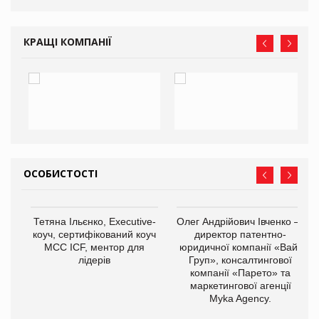
КРАЩІ КОМПАНІЇ
ОСОБИСТОСТІ
,
Тетяна Ільєнко, Executive-
Олег Андрійович Івченко —
ОВ
коуч, сертифікований коуч
директор патентно-
МСС ICF, ментор для
юридичної компанії «Вайз
лідерів
Груп», консалтингової
компанії «Парето» та
маркетингової агенції
Myka Agency.