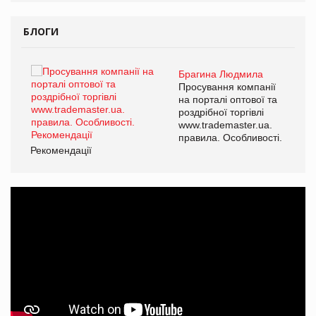
БЛОГИ
Брагина Людмила
Просування компанії
на порталі оптової та
роздрібної торгівлі
www.trademaster.ua.
правила. Особливості.
Рекомендації
Ре