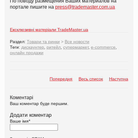
По поводу размещения Ваших материалов на
портале пишите на
press@trademaster.com.ua
Ексклюзивні матеріали TradeMaster.ua
Раздел:
Товари та ринки
>
Все новости
Теги:
дискаунтер
,
ритейл
,
супермаркет
,
e-commerce
,
онлайн продажи
Попередня
Весь список
Наступна
Коментарі
Ваш коментар буде першим.
Додати коментар
Ваше імя
*