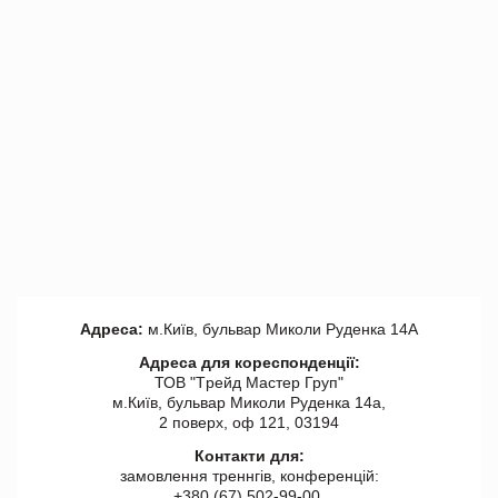
Адреса:
м.Київ, бульвар Миколи Руденка 14А
Адреса для кореспонденції:
ТОВ "Tрейд Мастер Груп"
м.Київ, бульвар Миколи Руденка 14а,
2 поверх, оф 121, 03194
Контакти для:
замовлення треннгів, конференцій:
+380 (67) 502-99-00,