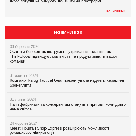
якого покупці не очікують побачити на платформі
якого покупці не очікують побачити на платформі
всі новини
НОВИНИ B2B
03 березня 2026
Освітній бенефіт як інструмент утримання талантів: як
ThinkGlobal підвищує лояльність та продуктивність вашої
команди
31 жовтня 2024
Компанія Rarog Tactical Gear презентувала надлегкі керамічні
бронеплити
31 липня 2024
Напівфабрикати та консерви, які стануть в пригоді, коли довго
нема світла
24 червня 2024
Meest Пошта і Shop-Express розширюють можливості
українських підприємців