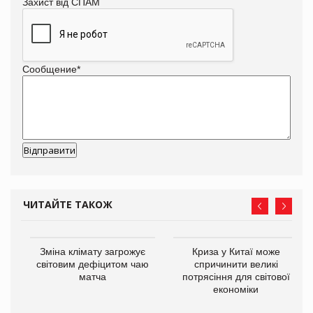
Захист від СПАМ
Сообщение
*
ЧИТАЙТЕ ТАКОЖ
Зміна клімату загрожує
Криза у Китаї може
ne
світовим дефіцитом чаю
спричинити великі
матча
потрясіння для світової
економіки