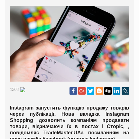
1308
Instagram запустить функцію продажу товарів
через публікації. Нова вкладка Instagram
Shopping дозволить компаніям продавати
товари, відзначаючи їх в постах і Сторіс, ,
повідомляє
TradeMaster
.
UA
з посиланням на
прес-службу Facebook (володіє Instagram).