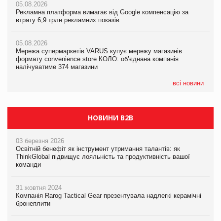
05.08.2026
05.08.2026
05.08.2026
Рекламна платформа вимагає від Google компенсацію за
Рекламна платформа вимагає від Google компенсацію за
Рекламна платформа вимагає від Google компенсацію за
втрату 6,9 трлн рекламних показів
втрату 6,9 трлн рекламних показів
втрату 6,9 трлн рекламних показів
05.08.2026
05.08.2026
05.08.2026
Мережа супермаркетів VARUS купує мережу магазинів
Мережа супермаркетів VARUS купує мережу магазинів
Adidas витратила понад $1 млрд на маркетинг за квартал
формату convenience store КОЛО: об’єднана компанія
формату convenience store КОЛО: об’єднана компанія
налічуватиме 374 магазини
налічуватиме 374 магазини
всі новини
НОВИНИ B2B
03 березня 2026
Освітній бенефіт як інструмент утримання талантів: як
ThinkGlobal підвищує лояльність та продуктивність вашої
команди
31 жовтня 2024
Компанія Rarog Tactical Gear презентувала надлегкі керамічні
бронеплити