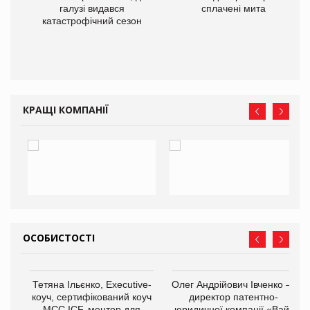
галузі видався
сплачені мита
катастрофічний сезон
КРАЩІ КОМПАНІЇ
ОСОБИСТОСТІ
,
Тетяна Ільєнко, Executive-
Олег Андрійович Івченко —
ОВ
коуч, сертифікований коуч
директор патентно-
МСС ICF, ментор для
юридичної компанії «Вайз