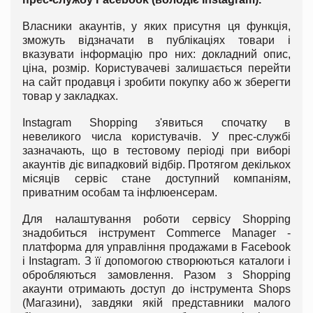
Власники акаунтів, у яких присутня ця функція,
зможуть відзначати в публікаціях товари і
вказувати інформацію про них: докладний опис,
ціна, розмір. Користувачеві залишається перейти
на сайт продавця і зробити покупку або ж зберегти
товар у закладках.
Instagram Shopping з'явиться спочатку в
невеликого числа користувачів. У прес-службі
зазначають, що в тестовому періоді при виборі
акаунтів діє випадковий відбір. Протягом декількох
місяців сервіс стане доступний компаніям,
приватним особам та інфлюенсерам.
Для налаштування роботи сервісу Shopping
знадобиться інструмент Commerce Manager -
платформа для управління продажами в Facebook
і Instagram. З її допомогою створюються каталоги і
обробляються замовлення. Разом з Shopping
акаунти отримають доступ до інструмента Shops
(Магазини), завдяки якій представники малого