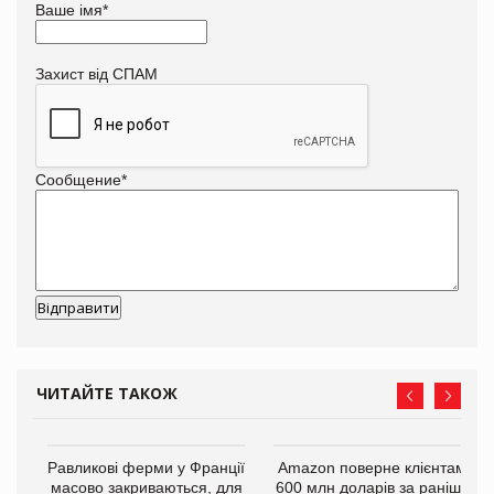
Ваше імя
*
Захист від СПАМ
Сообщение
*
ЧИТАЙТЕ ТАКОЖ
і
Равликові ферми у Франції
Amazon поверне клієнтам
масово закриваються, для
600 млн доларів за раніше