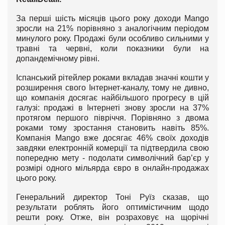
За перші шість місяців цього року доходи Mango
зросли на 21% порівняно з аналогічним періодом
минулого року. Продажі були особливо сильними у
травні та червні, коли показники були на
допандемічному рівні.
Іспанський рітейлер роками вкладав значні кошти у
розширення свого Інтернет-каналу, тому не дивно,
що компанія досягає найбільшого прогресу в цій
галузі: продажі в Інтернеті знову зросли на 37%
протягом першого півріччя. Порівняно з двома
роками тому зростання становить навіть 85%.
Компанія Mango вже досягає 46% своїх доходів
завдяки електронній комерції та підтвердила свою
попередню мету - подолати символічний бар’єр у
розмірі одного мільярда євро в онлайн-продажах
цього року.
Генеральний директор Тоні Руїз сказав, що
результати роблять його оптимістичним щодо
решти року. Отже, він розраховує на щорічні