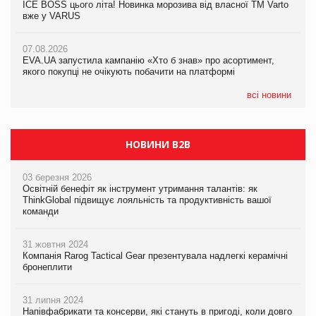
ICE BOSS цього літа! Новинка морозива від власної ТМ Varto
ICE BOSS цього літа! Новинка морозива від власної ТМ Varto
вже у VARUS
вже у VARUS
07.08.2026
Франція заборонила рекламні дзвінки без згоди клієнтів
07.08.2026
07.08.2026
EVA.UA запустила кампанію «Хто б знав» про асортимент,
EVA.UA запустила кампанію «Хто б знав» про асортимент,
якого покупці не очікують побачити на платформі
якого покупці не очікують побачити на платформі
всі новини
НОВИНИ B2B
03 березня 2026
Освітній бенефіт як інструмент утримання талантів: як
ThinkGlobal підвищує лояльність та продуктивність вашої
команди
31 жовтня 2024
Компанія Rarog Tactical Gear презентувала надлегкі керамічні
бронеплити
31 липня 2024
Напівфабрикати та консерви, які стануть в пригоді, коли довго