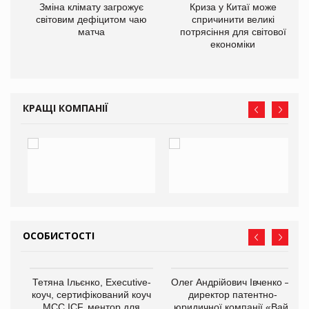
Зміна клімату загрожує
Криза у Китаї може
ne
світовим дефіцитом чаю
спричинити великі
матча
потрясіння для світової
економіки
КРАЩІ КОМПАНІЇ
ОСОБИСТОСТІ
,
Тетяна Ільєнко, Executive-
Олег Андрійович Івченко —
ОВ
коуч, сертифікований коуч
директор патентно-
МСС ICF, ментор для
юридичної компанії «Вайз