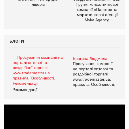
лідерів
Груп», консалтингової
компанії «Парето» та
маркетингової агенції
Myka Agency.
БЛОГИ
Брагина Людмила
ї
Просування компанії
а
на порталі оптової та
роздрібної торгівлі
www.trademaster.ua.
і.
правила. Особливості.
Рекомендації
Ре