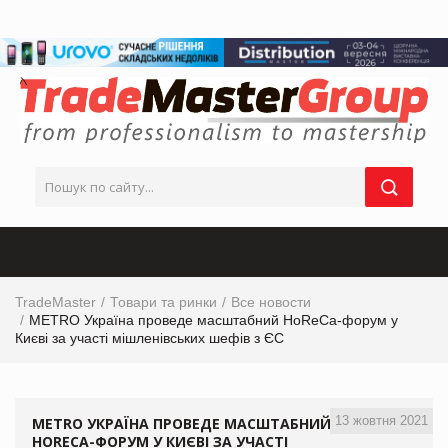
TradeMaster
Товари та ринки
Все новости
METRO Україна проведе масштабний HoReCa-форум у
Києві за участі мішленівських шефів з ЄС
13 жовтня 2021
METRO УКРАЇНА ПРОВЕДЕ МАСШТАБНИЙ
HORECA-ФОРУМ У КИЄВІ ЗА УЧАСТІ