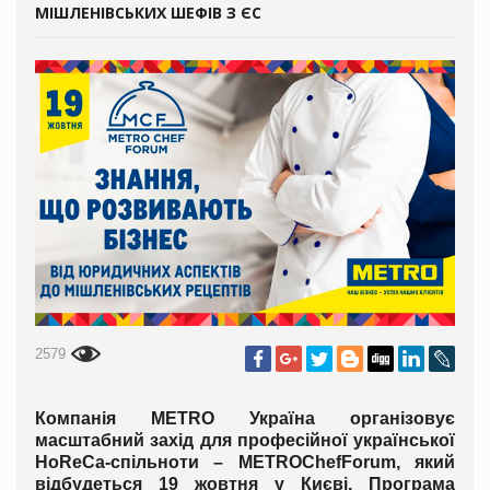
МІШЛЕНІВСЬКИХ ШЕФІВ З ЄС
2579
Компанія
METRO Україна організовує
масштабний захід для професійної української
HoReCa
-спільноти
–
METRO
Chef
Forum
, який
відбудеться 19 жовтня у Києві. Програма