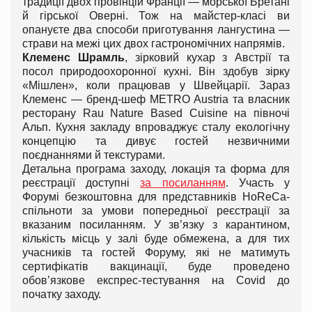
традиції двох провінцій Франції — морської Бретані
й гірської Оверні. Тож на майстер-класі ви
опануєте два способи приготування лангустина —
страви на межі цих двох гастрономічних напрямів.
Клеменс Шрамль
, зірковий кухар з Австрії та
посол природоохоронної кухні. Він здобув зірку
«Мішлен», коли працював у Швейцарії. Зараз
Клеменс — бренд-шеф METRO Austria та власник
ресторану Rau Nature Based Cuisine на півночі
Альп. Кухня закладу впроваджує сталу екологічну
концепцію та дивує гостей незвичними
поєднаннями й текстурами.
Детальна програма заходу, локація та форма для
реєстрації доступні
за посиланням
. Участь у
Форумі безкоштовна для представників HoReCa-
спільноти за умови попередньої реєстрації за
вказаним посиланням. У зв’язку з карантином,
кількість місць у залі буде обмежена, а для тих
учасників та гостей Форуму, які не матимуть
сертифікатів вакцинації, буде проведено
обов’язкове експрес-тестування на Covid до
початку заходу.