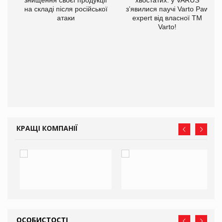
знищення своєї продукції
хвостатих: у VARUS
на складі після російської
з’явилися паучі Varto Paw
атаки
expert від власної ТМ
Varto!
 $1
КРАЩІ КОМПАНІЇ
ОСОБИСТОСТІ