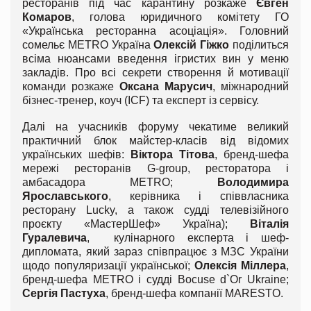
ресторанів під час карантину розкаже
Євген
Комаров
, голова юридичного комітету ГО
«Українська ресторанна асоціація». Головний
сомельє METRO Україна
Олексій Гіжко
поділиться
всіма нюансами введення ігристих вин у меню
закладів. Про всі секрети створення й мотивації
команди розкаже
Оксана Марусич
, міжнародний
бізнес-тренер, коуч (ICF) та експерт із сервісу.
Далі на учасників форуму чекатиме великий
практичний блок майстер-класів від відомих
українських шефів:
Віктора Тітова
, бренд-шефа
мережі ресторанів G-group, ресторатора і
амбасадора METRO;
Володимира
Ярославського
, керівника і співвласника
ресторану Lucky, а також судді телевізійного
проєкту «МастерШеф» Україна);
Віталія
Гуралевича
, кулінарного експерта і шеф-
дипломата, який зараз співпрацює з МЗС України
щодо популяризації української;
Олексія Міллера
,
бренд-шефа METRO і судді Bocuse d`Or Ukraine;
Сергія Пастуха
, бренд-шефа компанії MARESTO.