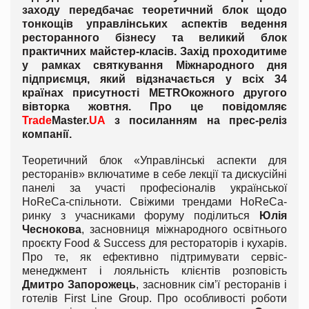
заходу передбачає теоретичний блок щодо
тонкощів управлінських аспектів ведення
ресторанного бізнесу та великий блок
практичних майстер-класів. Захід проходитиме
у рамках святкування Міжнародного дня
підприємця, який відзначається у всіх 34
країнах присутності
METRO
кожного другого
вівторка жовтня. Про це повідомляє
Trade
Master
.
UA
з посиланням на прес-реліз
компанії.
Теоретичний блок «Управлінські аспекти для
ресторанів» включатиме в себе лекції та дискусійні
панелі за участі професіоналів української
HoReCa-спільноти. Свіжими трендами HoReCa-
ринку з учасниками форуму поділиться
Юлія
Чеснокова
, засновниця міжнародного освітнього
проєкту Food & Success для рестораторів і кухарів.
Про те, як ефективно підтримувати сервіс-
менеджмент і лояльність клієнтів розповість
Дмитро Запорожець
, засновник сім’ї ресторанів і
готелів First Line Group. Про особливості роботи