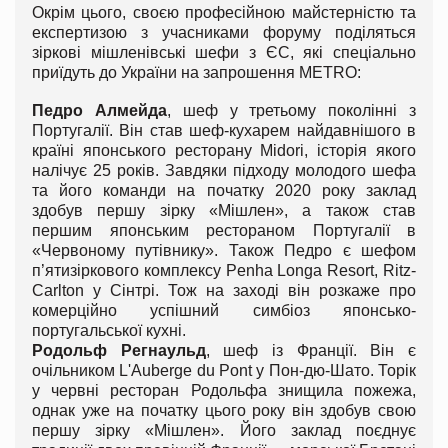
Окрім цього, своєю професійною майстерністю та
експертизою з учасниками форуму поділяться
зіркові мішленівські шефи з ЄС, які спеціально
приїдуть до України на запрошення METRO:
Педро Алмейда
, шеф у третьому поколінні з
Португалії. Він став шеф-кухарем найдавнішого в
країні японського ресторану Midori, історія якого
налічує 25 років. Завдяки підходу молодого шефа
та його команди на початку 2020 року заклад
здобув першу зірку «Мішлен», а також став
першим японським рестораном Португалії в
«Червоному путівнику». Також Педро є шефом
п’ятизіркового комплексу Penha Longa Resort, Ritz-
Carlton у Сінтрі. Тож на заході він розкаже про
комерційно успішний симбіоз японсько-
португальської кухні.
Родольф Регнаульд
, шеф із Франції. Він є
очільником L'Auberge du Pont у Пон-дю-Шато. Торік
у червні ресторан Родольфа знищила пожежа,
однак уже на початку цього року він здобув свою
першу зірку «Мішлен». Його заклад поєднує