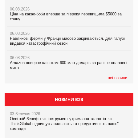
06.08.2026
06.08.2026
06.08.2026
Ціна на какао-боби вперше за півроку перевищила $5000 за
Ціна на какао-боби вперше за півроку перевищила $5000 за
Равликові ферми у Франції масово закриваються, для галузі
тонну
тонну
видався катастрофічний сезон
06.08.2026
06.08.2026
06.08.2026
Равликові ферми у Франції масово закриваються, для галузі
Равликові ферми у Франції масово закриваються, для галузі
Amazon поверне клієнтам 600 млн доларів за раніше сплачені
видався катастрофічний сезон
видався катастрофічний сезон
мита
06.08.2026
06.08.2026
05.08.2026
Amazon поверне клієнтам 600 млн доларів за раніше сплачені
Amazon поверне клієнтам 600 млн доларів за раніше сплачені
У Євросоюзі набули чинності нові правила щодо штучного
мита
мита
інтелекту
всі новини
НОВИНИ B2B
03 березня 2026
Освітній бенефіт як інструмент утримання талантів: як
ThinkGlobal підвищує лояльність та продуктивність вашої
команди