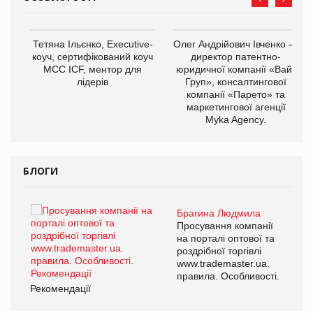
,
Тетяна Ільєнко, Executive-
Олег Андрійович Івченко —
ОВ
коуч, сертифікований коуч
директор патентно-
МСС ICF, ментор для
юридичної компанії «Вайз
лідерів
Груп», консалтингової
компанії «Парето» та
маркетингової агенції
Myka Agency.
БЛОГИ
Брагина Людмила
ї
Просування компанії
а
на порталі оптової та
роздрібної торгівлі
www.trademaster.ua.
і.
правила. Особливості.
Рекомендації
Ре