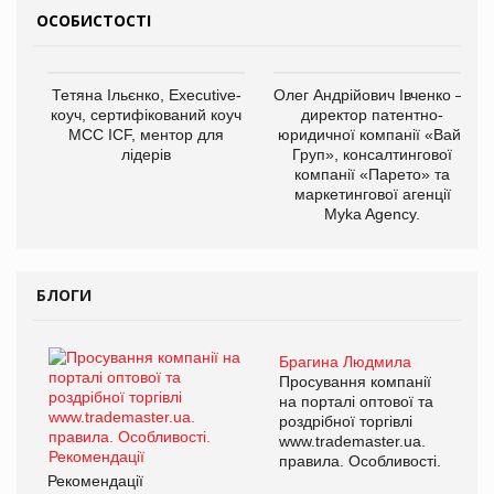
ОСОБИСТОСТІ
Тетяна Ільєнко, Executive-
Олег Андрійович Івченко —
коуч, сертифікований коуч
директор патентно-
МСС ICF, ментор для
юридичної компанії «Вайз
лідерів
Груп», консалтингової
компанії «Парето» та
маркетингової агенції
Myka Agency.
БЛОГИ
Брагина Людмила
Просування компанії
на порталі оптової та
роздрібної торгівлі
www.trademaster.ua.
правила. Особливості.
Рекомендації