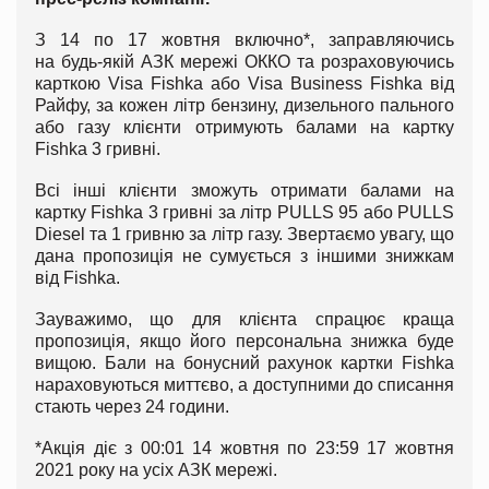
З 14 по 17 жовтня включно*, заправляючись
на будь-якій АЗК мережі ОККО та розраховуючись
карткою Visa Fishka або Visa Business Fishka від
Райфу, за кожен літр бензину, дизельного пального
або газу клієнти отримують балами на картку
Fishka 3 гривні.
Всі інші клієнти зможуть отримати балами на
картку Fishka 3 гривні за літр PULLS 95 або PULLS
Diesel та 1 гривню за літр газу. Звертаємо увагу, що
дана пропозиція не сумується з іншими знижкам
від Fishka.
Зауважимо, що для клієнта спрацює краща
пропозиція, якщо його персональна знижка буде
вищою. Бали на бонусний рахунок картки Fishka
нараховуються миттєво, а доступними до списання
стають через 24 години.
*Акція діє з 00:01 14 жовтня по 23:59 17 жовтня
2021 року на усіх АЗК мережі.