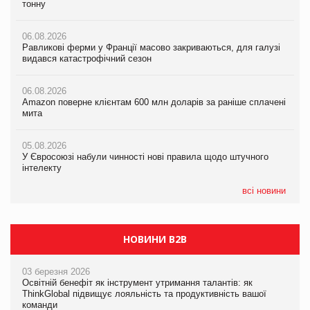
тонну
тонну
видався катастрофічний сезон
06.08.2026
06.08.2026
06.08.2026
Равликові ферми у Франції масово закриваються, для галузі
Равликові ферми у Франції масово закриваються, для галузі
Amazon поверне клієнтам 600 млн доларів за раніше сплачені
видався катастрофічний сезон
видався катастрофічний сезон
мита
06.08.2026
06.08.2026
05.08.2026
Amazon поверне клієнтам 600 млн доларів за раніше сплачені
Amazon поверне клієнтам 600 млн доларів за раніше сплачені
У Євросоюзі набули чинності нові правила щодо штучного
мита
мита
інтелекту
05.08.2026
05.08.2026
05.08.2026
У Євросоюзі набули чинності нові правила щодо штучного
У Євросоюзі набули чинності нові правила щодо штучного
Рекламна платформа вимагає від Google компенсацію за
інтелекту
інтелекту
втрату 6,9 трлн рекламних показів
всі новини
НОВИНИ B2B
03 березня 2026
Освітній бенефіт як інструмент утримання талантів: як
ThinkGlobal підвищує лояльність та продуктивність вашої
команди