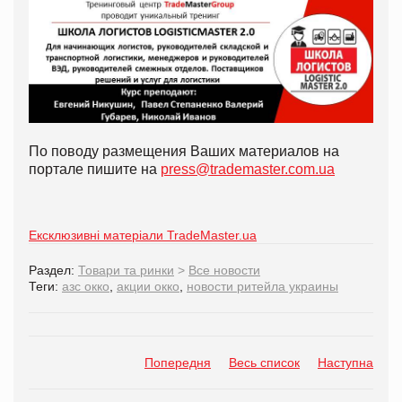
По поводу размещения Ваших материалов на
портале пишите на
press@trademaster.com.ua
Ексклюзивні матеріали TradeMaster.ua
Раздел:
Товари та ринки
>
Все новости
Теги:
азс окко
,
акции окко
,
новости ритейла украины
Попередня
Весь список
Наступна