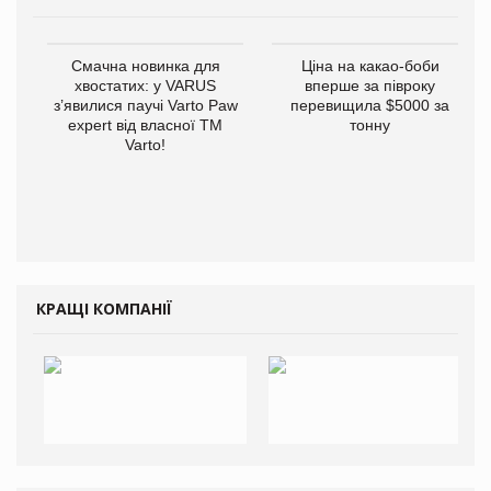
Смачна новинка для
Ціна на какао-боби
хвостатих: у VARUS
вперше за півроку
з’явилися паучі Varto Paw
перевищила $5000 за
expert від власної ТМ
тонну
Varto!
КРАЩІ КОМПАНІЇ