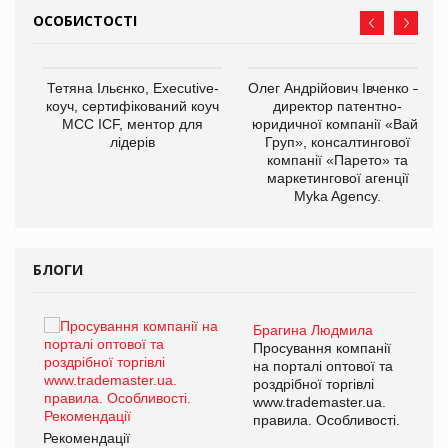
ОСОБИСТОСТІ
,
Тетяна Ільєнко, Executive-
Олег Андрійович Івченко —
ОВ
коуч, сертифікований коуч
директор патентно-
МСС ICF, ментор для
юридичної компанії «Вайз
лідерів
Груп», консалтингової
компанії «Парето» та
маркетингової агенції
Myka Agency.
БЛОГИ
Брагина Людмила
Просування компанії
на порталі оптової та
роздрібної торгівлі
www.trademaster.ua.
правила. Особливості.
Рекомендації
Ре