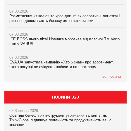
07.08.2026
07.08.2026
07.08.2026
Розмитнення «з коліс» та крос-докінг: як оперативні логістичні
Розмитнення «з коліс» та крос-докінг: як оперативні логістичні
Kraft Heinz скоротила збиток у першому півріччі
рішення допомагають бізнесу зменшити ризики
рішення допомагають бізнесу зменшити ризики
07.08.2026
07.08.2026
07.08.2026
Продажі Hugo Boss впали на 9%
ICE BOSS цього літа! Новинка морозива від власної ТМ Varto
ICE BOSS цього літа! Новинка морозива від власної ТМ Varto
вже у VARUS
вже у VARUS
07.08.2026
Франція заборонила рекламні дзвінки без згоди клієнтів
07.08.2026
07.08.2026
EVA.UA запустила кампанію «Хто б знав» про асортимент,
EVA.UA запустила кампанію «Хто б знав» про асортимент,
якого покупці не очікують побачити на платформі
якого покупці не очікують побачити на платформі
всі новини
НОВИНИ B2B
03 березня 2026
Освітній бенефіт як інструмент утримання талантів: як
ThinkGlobal підвищує лояльність та продуктивність вашої
команди