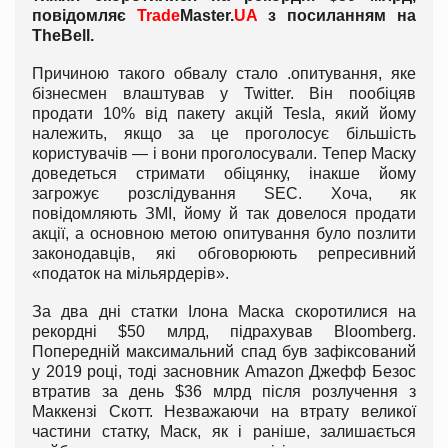
повідомляє
Trade
Master
.
UA
з посиланням на
The
Bell
.
Причиною такого обвалу стало .опитування, яке
бізнесмен влаштував у Twitter. Він пообіцяв
продати 10% від пакету акцій Tesla, який йому
належить, якщо за це проголосує більшість
користувачів — і вони проголосували. Тепер Маску
доведеться стримати обіцянку, інакше йому
загрожує розслідування SEC. Хоча, як
повідомляють ЗМІ, йому й так довелося продати
акції, а основною метою опитування було позлити
законодавців, які обговорюють репресивний
«податок на мільярдерів».
За два дні статки Ілона Маска скоротилися на
рекордні $50 млрд, підрахував Bloomberg.
Попередній максимальний спад був зафіксований
у 2019 році, тоді засновник Amazon Джефф Безос
втратив за день $36 млрд після розлучення з
Маккензі Скотт. Незважаючи на втрату великої
частини статку, Маск, як і раніше, залишається