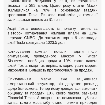
найбагатшою людиною у світі, випереджаючи
Безоса на $83 млрд. Цього року статки Маски
збільшилися на 70%, в основному завдяки
зростанню Tesla. Ринкова капіталізація компанії
залишається вищою за $1 трлн.
Акції Tesla дешевшають із початку тижня, за
вівторок котирування компанії впали на 12%,
передає CNBC. До закриття торгів 9 листопада
акції Tesla коштували 1023,5 дол.
Котирування компанії почали падати після
опитування, проведеного Маском у Twitter.
Бізнесмен пообіцяв продати 10% свого пакета
акцій Tesla, якщо так вирішать користувачі мережі
мікроблогів. Більшість проголосували за продаж.
Опитуванням Маска вже зацікавився
американський регулятор, він допустив розгляд
щодо бізнесмена. Тепер йому доведеться виконати
обіцянку та продати 10% свого пакета, зазначає
Financial Times. А якщо ні, то помилкова публічна
заява такого масштабу стане прямим приводом