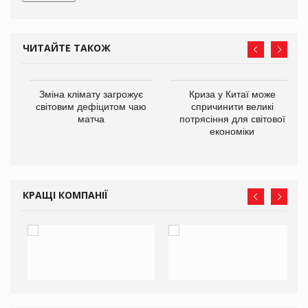
ЧИТАЙТЕ ТАКОЖ
Зміна клімату загрожує
Криза у Китаї може
ne
світовим дефіцитом чаю
спричинити великі
матча
потрясіння для світової
економіки
КРАЩІ КОМПАНІЇ