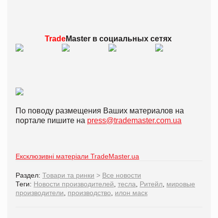
Trade
Master в
социальных сетях
По поводу размещения Ваших материалов на
портале пишите на
press@trademaster.com.ua
Ексклюзивні матеріали TradeMaster.ua
Раздел:
Товари та ринки
>
Все новости
Теги:
Новости производителей
,
тесла
,
Ритейл
,
мировые
производители
,
производство
,
илон маск