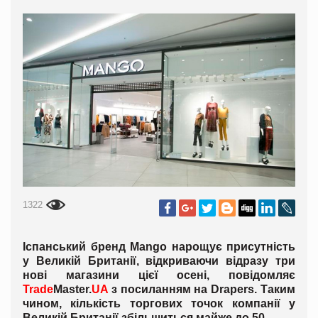
1322
Іспанський бренд Mango нарощує присутність
у Великій Британії, відкриваючи відразу три
нові магазини цієї осені, повідомляє
Trade
Master.
UA
з посиланням на Drapers. Таким
чином, кількість торгових точок компанії у
Великій Британії збільшиться майже до 50.