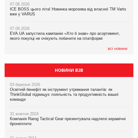
07.08.2026
07.08.2026
Продажі Hugo Boss впали на 9%
ICE BOSS цього літа! Новинка морозива від власної ТМ Varto
ICE BOSS цього літа! Новинка морозива від власної ТМ Varto
вже у VARUS
вже у VARUS
07.08.2026
Франція заборонила рекламні дзвінки без згоди клієнтів
07.08.2026
07.08.2026
EVA.UA запустила кампанію «Хто б знав» про асортимент,
EVA.UA запустила кампанію «Хто б знав» про асортимент,
якого покупці не очікують побачити на платформі
якого покупці не очікують побачити на платформі
всі новини
НОВИНИ B2B
03 березня 2026
Освітній бенефіт як інструмент утримання талантів: як
ThinkGlobal підвищує лояльність та продуктивність вашої
команди
31 жовтня 2024
Компанія Rarog Tactical Gear презентувала надлегкі керамічні
бронеплити