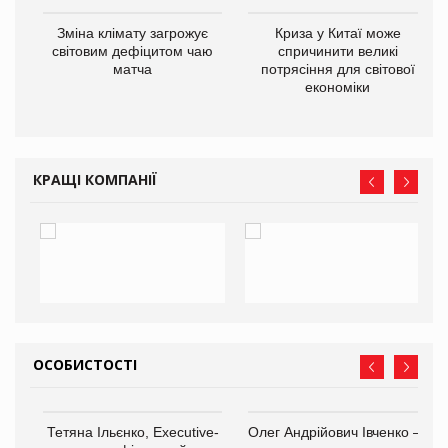
Зміна клімату загрожує
Криза у Китаї може
ne
світовим дефіцитом чаю
спричинити великі
матча
потрясіння для світової
економіки
КРАЩІ КОМПАНІЇ
ОСОБИСТОСТІ
,
Тетяна Ільєнко, Executive-
Олег Андрійович Івченко —