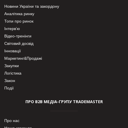
Новини України та закордону
Аналітика ринку
Топи про ринок
Інтерв’ю
Відео-тренінги
Світовий досвід
Інновації
Маркетинг&Продажі
Закупки
Логістика
Закон
Події
ПРО В2В МЕДІА-ГРУПУ TRADEMASTER
Про нас
Наша команда