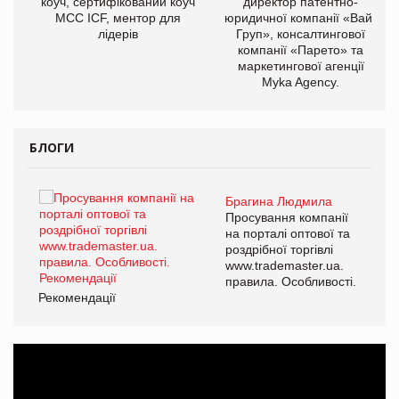
ОВ
коуч, сертифікований коуч
директор патентно-
МСС ICF, ментор для
юридичної компанії «Вайз
лідерів
Груп», консалтингової
компанії «Парето» та
маркетингової агенції
Myka Agency.
БЛОГИ
Брагина Людмила
Просування компанії
на порталі оптової та
роздрібної торгівлі
www.trademaster.ua.
правила. Особливості.
Рекомендації
Ре