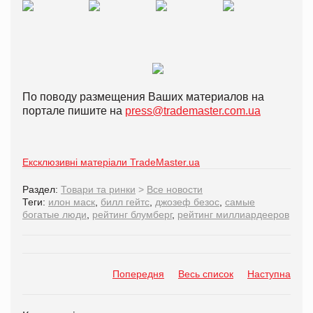
По поводу размещения Ваших материалов на
портале пишите на
press@trademaster.com.ua
Ексклюзивні матеріали TradeMaster.ua
Раздел:
Товари та ринки
>
Все новости
Теги:
илон маск
,
билл гейтс
,
джозеф безос
,
самые
богатые люди
,
рейтинг блумберг
,
рейтинг миллиардееров
Попередня
Весь список
Наступна