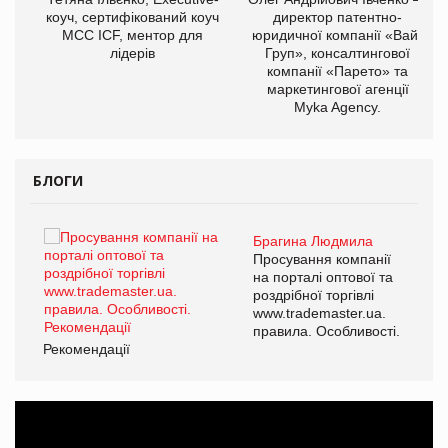
коуч, сертифікований коуч
директор патентно-
МСС ICF, ментор для
юридичної компанії «Вайз
лідерів
Груп», консалтингової
компанії «Парето» та
маркетингової агенції
,
Myka Agency.
ОВ
БЛОГИ
Брагина Людмила
ї
Просування компанії
а
на порталі оптової та
роздрібної торгівлі
www.trademaster.ua.
і.
правила. Особливості.
Рекомендації
Ре