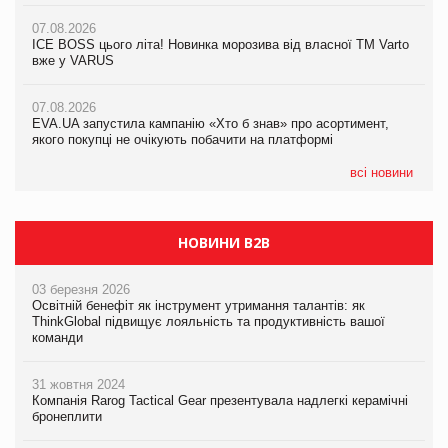
07.08.2026
07.08.2026
07.08.2026
Продажі Hugo Boss впали на 9%
ICE BOSS цього літа! Новинка морозива від власної ТМ Varto
ICE BOSS цього літа! Новинка морозива від власної ТМ Varto
вже у VARUS
вже у VARUS
07.08.2026
Франція заборонила рекламні дзвінки без згоди клієнтів
07.08.2026
07.08.2026
EVA.UA запустила кампанію «Хто б знав» про асортимент,
EVA.UA запустила кампанію «Хто б знав» про асортимент,
якого покупці не очікують побачити на платформі
якого покупці не очікують побачити на платформі
всі новини
НОВИНИ B2B
03 березня 2026
Освітній бенефіт як інструмент утримання талантів: як
ThinkGlobal підвищує лояльність та продуктивність вашої
команди
31 жовтня 2024
Компанія Rarog Tactical Gear презентувала надлегкі керамічні
бронеплити