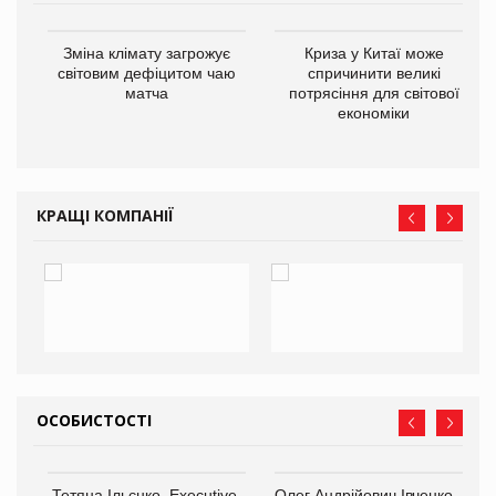
Зміна клімату загрожує
Криза у Китаї може
ne
світовим дефіцитом чаю
спричинити великі
матча
потрясіння для світової
економіки
КРАЩІ КОМПАНІЇ
ОСОБИСТОСТІ
Тетяна Ільєнко, Executive-
Олег Андрійович Івченко —