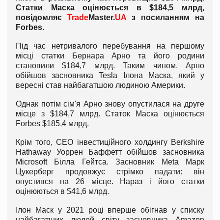
Статки Маска оцінюється в $184,5 млрд,
повідомляє
Trade
Master
.
UA
з посиланням на
Forbes.
Під час нетривалого перебування на першому
місці статки Бернара Арно та його родини
становили $184,7 млрд. Таким чином, Арно
обійшов засновника Tesla Ілона Маска, який у
вересні став найбагатшою людиною Америки.
Однак потім сім'я Арно знову опустилася на друге
місце з $184,7 млрд. Статок Маска оцінюється
Forbes $185,4 млрд.
Крім того, CEO інвестиційного холдингу Berkshire
Hathaway Уоррен Баффетт обійшов засновника
Microsoft Білла Гейтса. Засновник Meta Марк
Цукерберг продовжує стрімко падати: він
опустився на 26 місце. Нараз і його статки
оцінюються в $41,6 млрд.
Ілон Маск у 2021 році вперше обігнав у списку
найбагатших людей світу засновника Amazon