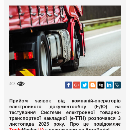
403
Прийом заявок від компаній-операторів
електронного документообігу (ЕДО) на
тестування Системи електронної товарно-
транспортної накладної (е-ТТН) розпочався 3
листопада 2025 року. Про це повідомляє
Trade
Master.
UA
з посиланням на
AgroPortal
.