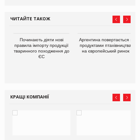
ЧИТАЙТЕ ТАКОЖ
в
Починають діяти нові
Аргентина повертається з
правила імпорту продукції
продуктами птахівництва
тваринного походження до
на європейський ринок
О:
ЄС
КРАЩІ КОМПАНІЇ