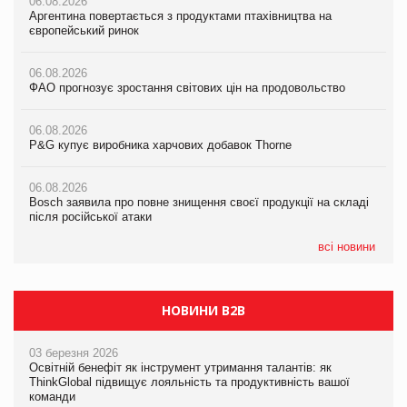
06.08.2026
06.08.2026
06.08.2026
Аргентина повертається з продуктами птахівництва на
Аргентина повертається з продуктами птахівництва на
Аргентина повертається з продуктами птахівництва на
європейський ринок
європейський ринок
європейський ринок
06.08.2026
06.08.2026
06.08.2026
ФАО прогнозує зростання світових цін на продовольство
ФАО прогнозує зростання світових цін на продовольство
ФАО прогнозує зростання світових цін на продовольство
06.08.2026
06.08.2026
06.08.2026
P&G купує виробника харчових добавок Thorne
P&G купує виробника харчових добавок Thorne
P&G купує виробника харчових добавок Thorne
06.08.2026
06.08.2026
06.08.2026
Bosch заявила про повне знищення своєї продукції на складі
Bosch заявила про повне знищення своєї продукції на складі
Bosch заявила про повне знищення своєї продукції на складі
після російської атаки
після російської атаки
після російської атаки
всі новини
НОВИНИ B2B
03 березня 2026
Освітній бенефіт як інструмент утримання талантів: як
ThinkGlobal підвищує лояльність та продуктивність вашої
команди