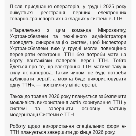
Після приєднання операторів, у грудні 2025 року
очікується реєстрація перших електронних
товарно-транспортних накладних у системі е-ТТН.
«Паралельно з цим команда Мінрозвитку,
Укртрансбезпеки та технічного адміністратора
проводять синхронізацію систем, щоб інспектори
Укртрансбезпеки вже у грудні могли повноцінно
перевіряти електронні ТТН без потреби мати на
борту вантажівки паперові версії ТТН. Тобто
йдеться про те, що електронна ТТН матиме таку ж
силу, як паперова. Таким чином, не буде потреби
дублювати версії, а можна буде використовувати
одну ТТН», — пояснили у міністерстві.
Також до травня 2026 року планується забезпечити
можливість використання актів коригування ТТН у
системі та завершити основну частину
модернізації Системи е-ТТН.
Роботу щодо використання спеціальних форм е-
ТТН планується завершити до кінця 2026 року.