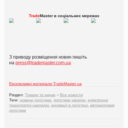
Trade
Master в
соціальних мережах
З приводу розміщення новин пишіть
на
press@trademaster.com.ua
Ексклюзивні матеріали TradeMaster.ua
Раздел:
Товари та ринки
>
Все новости
Теги:
новини логістики
,
логістика україни
,
електронні
транспортні накладні
,
інновації в логістиці
,
автоматизаія
логістики