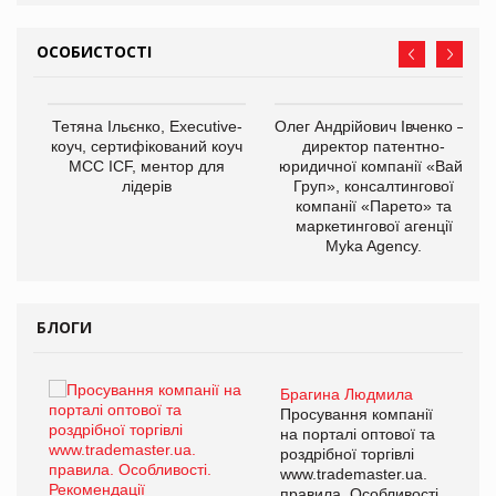
ОСОБИСТОСТІ
Тетяна Ільєнко, Executive-
Олег Андрійович Івченко —
коуч, сертифікований коуч
директор патентно-
МСС ICF, ментор для
юридичної компанії «Вайз
лідерів
Груп», консалтингової
компанії «Парето» та
маркетингової агенції
,
Myka Agency.
ОВ
БЛОГИ
Брагина Людмила
ї
Просування компанії
а
на порталі оптової та
роздрібної торгівлі
www.trademaster.ua.
і.
правила. Особливості.