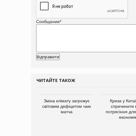
Сообщение
*
ЧИТАЙТЕ ТАКОЖ
ує виробника
Зміна клімату загрожує
Криза у Кита
добавок Thorne
світовим дефіцитом чаю
спричинити 
матча
потрясіння для 
економі