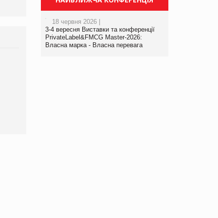
18 червня 2026 |
3-4 вересня Виставки та конференції
PrivateLabel&FMCG Master-2026:
Власна марка - Власна перевага
Брагина Людмила
Просування компанії на
порталі оптової та
роздрібної торгівлі
www.trademaster.ua.
правила. Особливості.