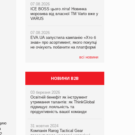
07.08.2026
07.08.2026
ICE BOSS цього літа! Новинка
ICE BOSS цього літа! Новинка
07.08.2026
морозива від власної ТМ Varto вже у
морозива від власної ТМ Varto вже у
Франція заборонила рекламні дзвінки
VARUS
VARUS
без згоди клієнтів
07.08.2026
07.08.2026
EVA.UA запустила кампанію «Хто б
EVA.UA запустила кампанію «Хто б
знав» про асортимент, якого покупці
знав» про асортимент, якого покупці
не очікують побачити на платформі
не очікують побачити на платформі
всі новини
НОВИНИ B2B
03 березня 2026
Освітній бенефіт як інструмент
утримання талантів: як ThinkGlobal
підвищує лояльність та
продуктивність вашої команди
ацию
31 жовтня 2024
а
Компанія Rarog Tactical Gear
12