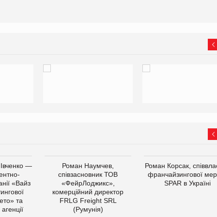
 Івченко —
Роман Наумчев,
Роман Корсак, співвла
ентно-
співзасновник ТОВ
франчайзингової мер
нії «Вайз
«ФейрЛоджикс»,
SPAR в Україні
тингової
комерційний директор
ето» та
FRLG Freight SRL
 агенції
(Румунія)