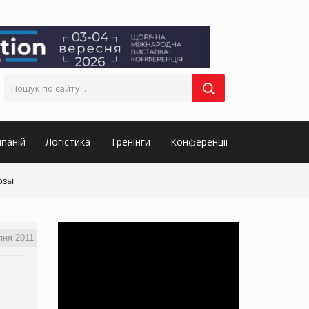
паній
Логістика
Тренінги
Конференції
озы
пня 2011