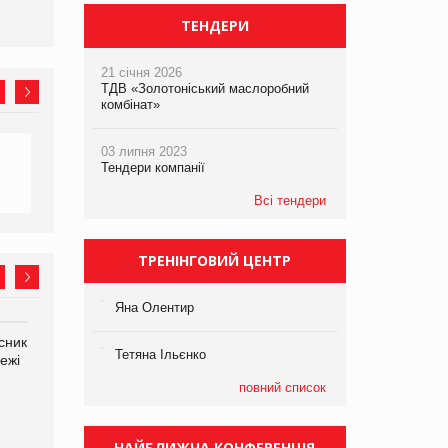
збиток у першому півріччі
ТЕНДЕРИ
21 січня 2026
ТДВ «Золотоніський маслоробний
комбінат»
03 липня 2023
Тендери компанії
Всі тендери
ТРЕНІНГОВИЙ ЦЕНТР
Яна Олентир
сник
Олексій Логачов-Михайлов
Яна Сараніна, директор
Тетяна Ільєнко
ежі
Файно маркет Директор
компанії «УкраМарин»
департаменту з
повний список
виробництва
НАЙБЛИЖЧА КОНФЕРЕНЦІЯ