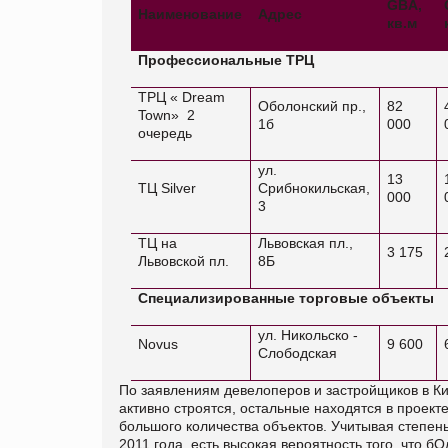
GBA
,
Наименование
Адрес
кв.м
Профессиональные ТРЦ
ТРЦ « Dream
Оболонский пр.,
82
Town»
2
1б
000
очередь
ул.
13
ТЦ
Silver
Срибнокильская,
000
3
ТЦ на
Львовская пл.,
3 175
Львовской пл.
8Б
Специализированные торговые объекты
ул. Никольско -
Novus
9 600
Слободская
По заявлениям девелоперов и застройщиков в Ки
активно строятся, остальные находятся в проект
большого количества объектов. Учитывая степень
2011 года, есть высокая вероятность того, что б