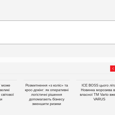
ї може
Розмитнення «з коліс» та
ICE BOSS цього літ
великі
крос-докінг: як оперативні
Новинка морозива в
світової
логістичні рішення
власної ТМ Varto вж
ки
допомагають бізнесу
VARUS
зменшити ризики