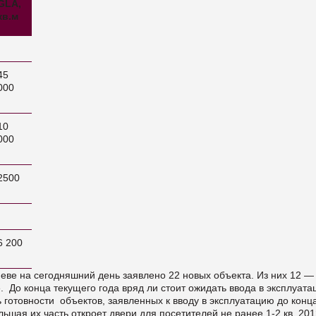
GLA
,
кв.м
45
000
10
000
2500
6 200
еве на сегодняшний день заявлено 22 новых объекта. Из них 12 —
е. До конца текущего года вряд ли стоит ожидать ввода в эксплуат
 готовности объектов, заявленных к вводу в эксплуатацию до конц
Ольшая их часть откроет двери для посетителей не ранее 1-2 кв. 20