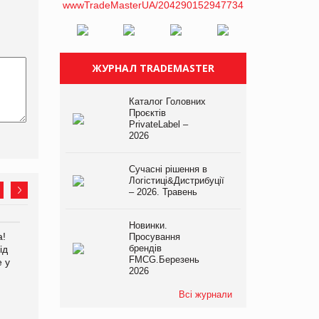
ЖУРНАЛ TRADEMASTER
Каталог Головних
Проєктів
PrivateLabel –
2026
Сучасні рішення в
Логістиці&Дистрибуції
– 2026. Травень
Новинки.
а!
EVA.UA запустила
Просування
брендів
ід
кампанію «Хто б знав» про
FMCG.Березень
е у
асортимент, якого покупці
2026
не очікують побачити на
платформі
Всі журнали
Kraft Heinz скоротила