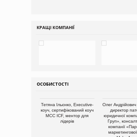
КРАЩІ КОМПАНІЇ
ОСОБИСТОСТІ
арас Ігорович,
Тетяна Ільєнко, Executive-
Олег Андрійович
иробництва ТОВ
коуч, сертифікований коуч
директор пат
Герчак"
МСС ICF, ментор для
юридичної компа
лідерів
Груп», консал
компанії «Пар
маркетингової