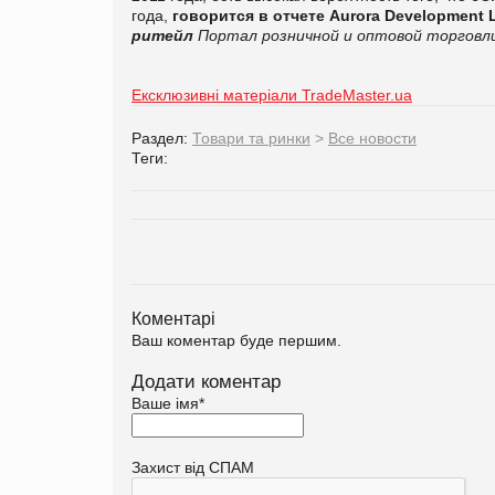
года,
говорится в отчете
Aurora Development L
ритейл
Портал розничной и оптовой торговли
Ексклюзивні матеріали TradeMaster.ua
Раздел:
Товари та ринки
>
Все новости
Теги:
Коментарі
Ваш коментар буде першим.
Додати коментар
Ваше імя
*
Захист від СПАМ