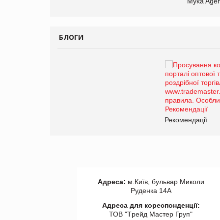
Myka Agen
БЛОГИ
Брагина Людмила
Просування компанії на
порталі оптової та
роздрібної торгівлі
www.trademaster.ua.
правила. Особливості.
ії
Рекомендації
Адреса:
м.Київ, бульвар Миколи
Руденка 14А
Адреса для кореспонденції:
ТОВ "Tрейд Мастер Груп"