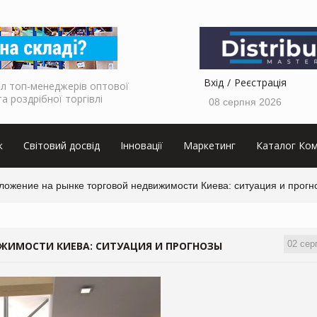
Вхід
Реєстрація
л топ-менеджерів оптової
та роздрібної торгівлі
08 серпня 2026
к
Світовий досвід
Інновації
Маркетинг
Каталог Ком
ложение на рынке торговой недвижимости Киева: ситуация и прогн
02 сер
ЖИМОСТИ КИЕВА: СИТУАЦИЯ И ПРОГНОЗЫ