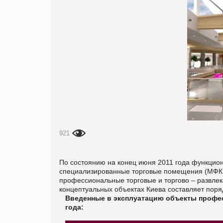
921
По состоянию н
а конец июня 2011 года функцион
специализированные торговые помещения (МФК, Т
профессиональные торговые и торгово – развл
концептуальных объектах Киева составляет поря
Введенные в эксплуатацию объекты профе
года: