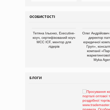
ОСОБИСТОСТІ
арас Ігорович,
Тетяна Ільєнко, Executive-
Олег Андрійович
иробництва ТОВ
коуч, сертифікований коуч
директор пат
Герчак"
МСС ICF, ментор для
юридичної компа
лідерів
Груп», консал
компанії «Пар
маркетингової
Myka Agen
БЛОГИ
Брагина Людмила
Просування компанії на
порталі оптової та
роздрібної торгівлі