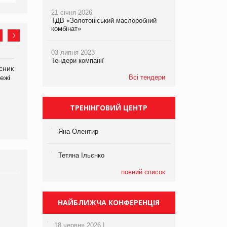
21 січня 2026
ТДВ «Золотоніський маслоробний
комбінат»
03 липня 2023
Тендери компанії
сник
Олексій Логачов-Михайлов
Яна Сараніна, директор
ежі
Файно маркет Директор
Всі тендери
компанії «УкраМарин»
департаменту з
виробництва
ТРЕНІНГОВИЙ ЦЕНТР
Яна Олентир
Тетяна Ільєнко
повний список
Брагина Людмила
Просування компанії на
НАЙБЛИЖЧА КОНФЕРЕНЦІЯ
порталі оптової та
роздрібної торгівлі
18 червня 2026 |