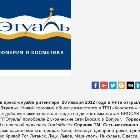
в пресс-службе ритейлера, 20 января 2012 года в Ялте откры
Этуаль».
Новый торговый объект разместился в ТРЦ «Конфетти» 
ь» действует эквивалентная скидка по дисконтным картам BROCAR
Л’Этуаль" приобрела 2 украинские сети Brocard и Bonjour.
Торго
 и оптовой торговли TradeMaster
Справка ТМ:
Сеть магазинов
орые расположены в городах: Киев, Винница, Днепропетровск, Доне
, Кривой Рог, Луганск, Луцк, Львов, Мариуполь, Николаев, Одесса,