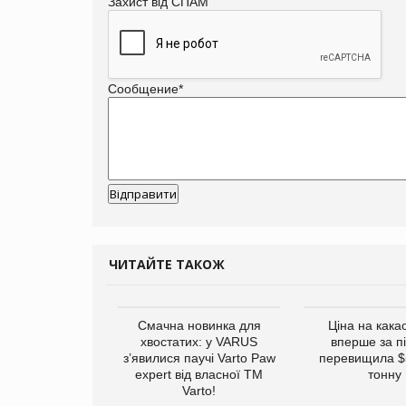
Захист від СПАМ
Сообщение
*
ЧИТАЙТЕ ТАКОЖ
винуватили у
Смачна новинка для
Ціна на кака
ірній рекламі
хвостатих: у VARUS
вперше за п
них продуктів
з’явилися паучі Varto Paw
перевищила $
expert від власної ТМ
тонну
Varto!