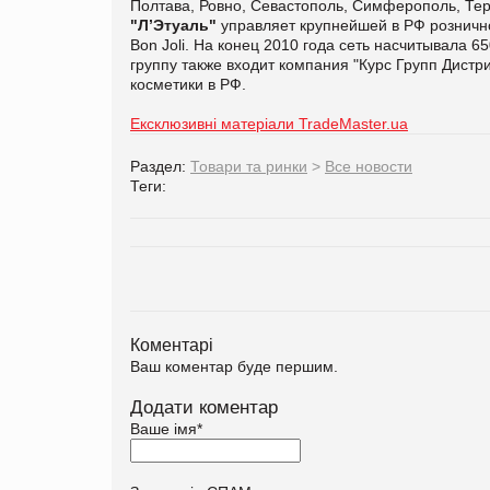
Полтава, Ровно, Севастополь, Симферополь, Тер
"Л’Этуаль"
управляет крупнейшей в РФ розничн
Bon Joli. На конец 2010 года сеть насчитывала 65
группу также входит компания "Курс Групп Дис
косметики в РФ.
Ексклюзивні матеріали TradeMaster.ua
Раздел:
Товари та ринки
>
Все новости
Теги:
Коментарі
Ваш коментар буде першим.
Додати коментар
Ваше імя
*