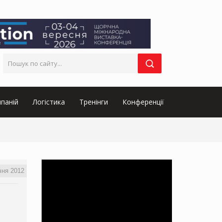
паній
Логістика
Тренінги
Конференції
чня 2012