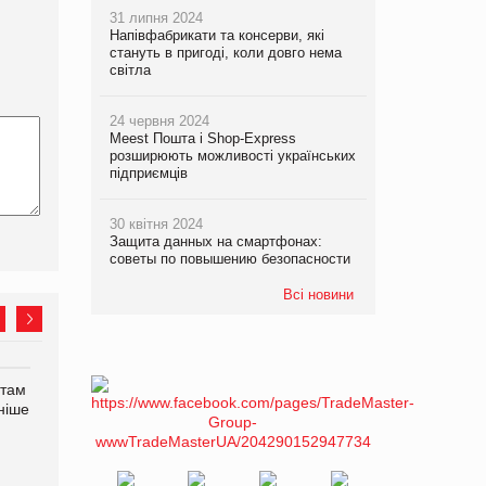
31 липня 2024
Напівфабрикати та консерви, які
стануть в пригоді, коли довго нема
світла
24 червня 2024
Meest Пошта і Shop-Express
розширюють можливості українських
підприємців
30 квітня 2024
Защита данных на смартфонах:
советы по повышению безопасности
Всі новини
нтам
Рекламна платформа
ніше
вимагає від Google
компенсацію за втрату 6,9
трлн рекламних показів