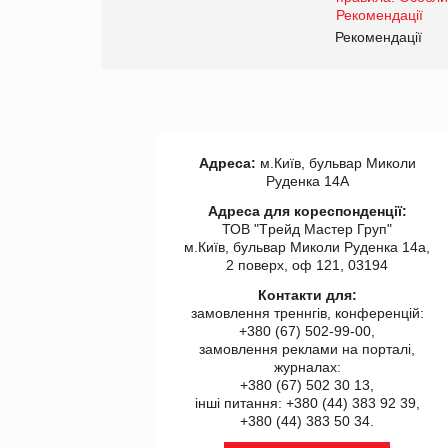
www.trademaster.ua.
правила. Особливості.
ії
Рекомендації
Адреса:
м.Київ, бульвар Миколи
Руденка 14А
Адреса для кореспонденції:
ТОВ "Tрейд Мастер Груп"
м.Київ, бульвар Миколи Руденка 14а,
2 поверх, оф 121, 03194
Контакти для:
замовлення треннгів, конференцій:
+380 (67) 502-99-00,
замовлення реклами на порталі,
журналах:
+380 (67) 502 30 13,
інші питання: +380 (44) 383 92 39,
+380 (44) 383 50 34.