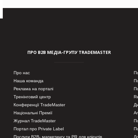
ПРО В2В МЕДІА-ГРУПУ TRADEMASTER
Про нас
П
Наша команда
П
Реклама на порталі
По
Тренінговий центр
Re
Конференції TradeMaster
Д
Національні Премії
А
Журнал TradeMaster
П
Портал про Private Label
П
Послуги В2В- маркетингу та PR для клієнтів
Ло