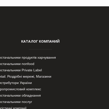
КАТАЛОГ КОМПАНИЙ
остачальники продуктів харчування
остачальники nonfood
стачальники Private Label
tail. Роздрібні мережі, Магазини
истрибутори України
гропромисловий комплекс
остачальники обладнання
остачальники послуг
гістичні компанії