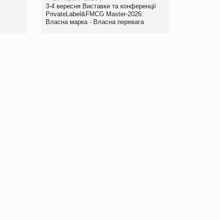
www.trademaster.ua.
3-4 вересня Виставки та конференції
правила. Особливості.
PrivateLabel&FMCG Master-2026:
Власна марка - Власна перевага