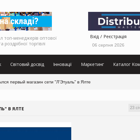
Вхід
Реєстрація
л топ-менеджерів оптової
та роздрібної торгівлі
06 серпня 2026
к
Світовий досвід
Інновації
Маркетинг
Каталог Ком
лся первый магазин сети "Л'Этуаль" в Ялте
23 сі
Ь" В ЯЛТЕ