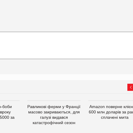
о-боби
Равликові ферми у Франції
Amazon поверне кліє
івроку
масово закриваються, для
600 млн доларів за ра
5000 за
галузі видався
сплачені мита
катастрофічний сезон