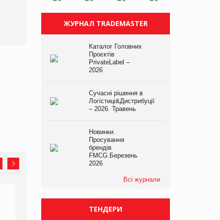
У Євросоюзі набули
чинності нові правила
ЖУРНАЛ TRADEMASTER
щодо штучного інтелекту
Каталог Головних
Проєктів
PrivateLabel –
2026
Сучасні рішення в
Логістиці&Дистрибуції
– 2026. Травень
Новинки.
Просування
брендів
FMCG.Березень
2026
Всі журнали
ТЕНДЕРИ