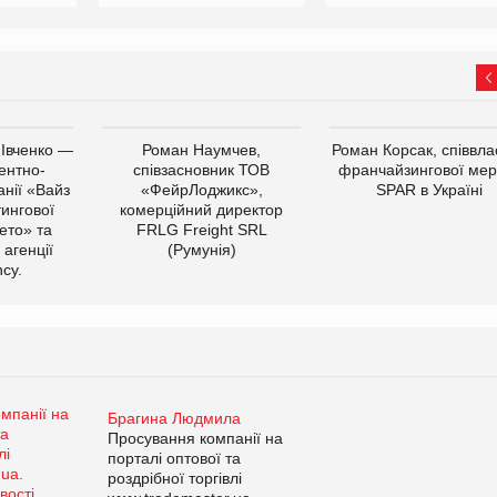
 Івченко —
Роман Наумчев,
Роман Корсак, співвла
ентно-
співзасновник ТОВ
франчайзингової мер
нії «Вайз
«ФейрЛоджикс»,
SPAR в Україні
тингової
комерційний директор
ето» та
FRLG Freight SRL
 агенції
(Румунія)
cy.
Брагина Людмила
Просування компанії на
порталі оптової та
роздрібної торгівлі