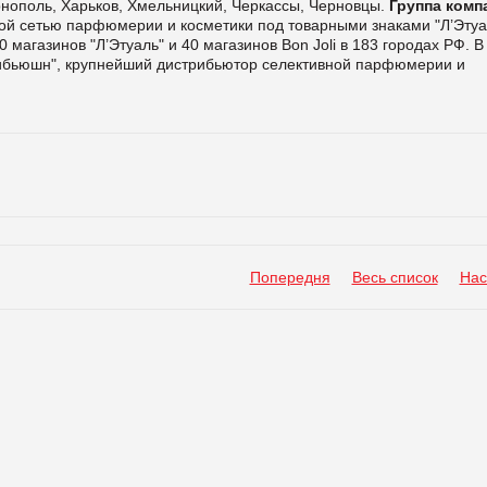
нополь, Харьков, Хмельницкий, Черкассы, Черновцы.
Группа комп
ой сетью парфюмерии и косметики под товарными знаками "Л’Этуа
0 магазинов "Л’Этуаль" и 40 магазинов Bon Joli в 183 городах РФ. В
трибьюшн", крупнейший дистрибьютор селективной парфюмерии и
Попередня
Весь список
Нас