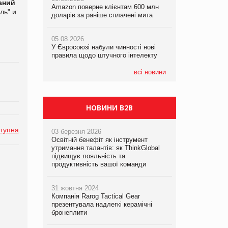
аний
Amazon поверне клієнтам 600 млн
Amazon поверне клієнтам 600 млн
правила щодо штучного інтелекту
ль" и
доларів за раніше сплачені мита
доларів за раніше сплачені мита
05.08.2026
05.08.2026
05.08.2026
Рекламна платформа вимагає від
У Євросоюзі набули чинності нові
У Євросоюзі набули чинності нові
Google компенсацію за втрату 6,9
правила щодо штучного інтелекту
правила щодо штучного інтелекту
трлн рекламних показів
всі новини
НОВИНИ B2B
тупна
03 березня 2026
Освітній бенефіт як інструмент
утримання талантів: як ThinkGlobal
підвищує лояльність та
продуктивність вашої команди
31 жовтня 2024
Компанія Rarog Tactical Gear
презентувала надлегкі керамічні
бронеплити