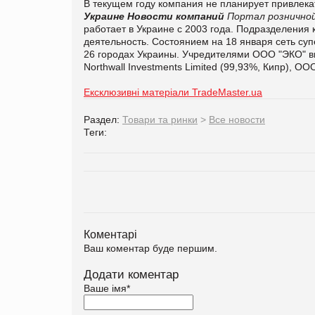
В текущем году компания не планирует привлекат
Украине
Новости компаний
Портал розничной
работает в Украине с 2003 года. Подразделения
деятельность.
Состоянием на 18 января сеть су
26 городах Украины.
Учредителями ООО "ЭКО" вы
Northwall Investments Limited (99,93%, Кипр), О
Ексклюзивні матеріали TradeMaster.ua
Раздел:
Товари та ринки
>
Все новости
Теги:
Коментарі
Ваш коментар буде першим.
Додати коментар
Ваше імя
*