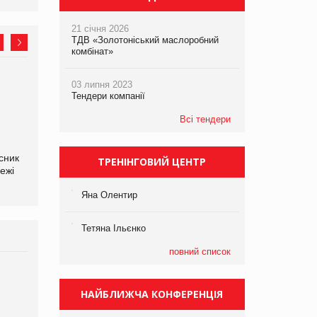
21 січня 2026
ТДВ «Золотоніський маслоробний
комбінат»
03 липня 2023
Олексій Логачов-Михайлов
Яна Сараніна, директор
Тендери компанії
Файно маркет Директор
компанії «УкраМарин»
департаменту з
Всі тендери
виробництва
сник
ТРЕНІНГОВИЙ ЦЕНТР
ежі
Яна Олентир
Тетяна Ільєнко
повний список
Брагина Людмила
Просування компанії на
НАЙБЛИЖЧА КОНФЕРЕНЦІЯ
порталі оптової та
роздрібної торгівлі