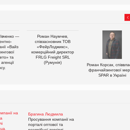
 Івченко —
Роман Наумчев,
ентно-
співзасновник ТОВ
нії «Вайз
«ФейрЛоджикс»,
тингової
комерційний директор
ето» та
FRLG Freight SRL
 агенції
(Румунія)
Роман Корсак, співвла
cy.
франчайзингової мер
SPAR в Україні
Брагина Людмила
Просування компанії на
порталі оптової та
роздрібної торгівлі