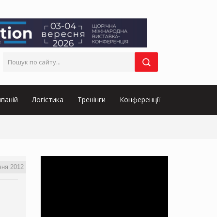
паній
Логістика
Тренінги
Конференції
чня 2012