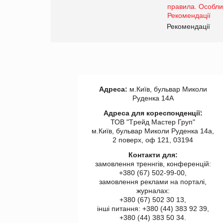
www.trademaster.ua.
правила. Особливості.
ії
Рекомендації
Адреса:
м.Київ, бульвар Миколи
Руденка 14А
Адреса для кореспонденції:
ТОВ "Tрейд Мастер Груп"
м.Київ, бульвар Миколи Руденка 14а,
2 поверх, оф 121, 03194
Контакти для:
замовлення треннгів, конференцій:
+380 (67) 502-99-00,
замовлення реклами на порталі,
журналах:
+380 (67) 502 30 13,
інші питання: +380 (44) 383 92 39,
+380 (44) 383 50 34.