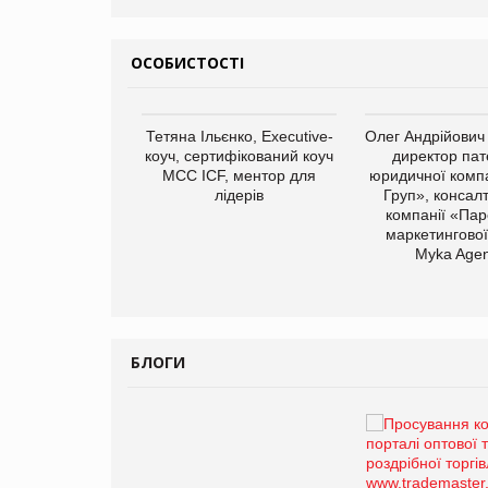
ОСОБИСТОСТІ
арас Ігорович,
Тетяна Ільєнко, Executive-
Олег Андрійович
иробництва ТОВ
коуч, сертифікований коуч
директор пат
Герчак"
МСС ICF, ментор для
юридичної компа
лідерів
Груп», консал
компанії «Пар
маркетингової
Myka Agen
БЛОГИ
Брагина Людмила
Просування компанії на
порталі оптової та
роздрібної торгівлі