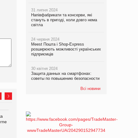
31 липня 2024
Напівфабрикати та консерви, які
стануть в пригоді, коли довго нема
світла
24 червня 2024
Meest Пошта і Shop-Express
розширюють можливості українських
підприємців
30 квітня 2024
Защита данных на смартфонах:
советы по повышению безопасности
Всі новини
ка
Bosch заявила про повне
Смачна новинка для
orne
знищення своєї продукції
хвостатих: у VARUS
на складі після російської
з’явилися паучі Varto Paw
атаки
expert від власної ТМ