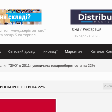
Вхід
Реєстрація
л топ-менеджерів оптової
та роздрібної торгівлі
06 серпня 2026
к
Світовий досвід
Інновації
Маркетинг
Каталог Ком
ния "ЭКО" в 2011г. увеличила товарооборот сети на 22%
25 сі
АРООБОРОТ СЕТИ НА 22%