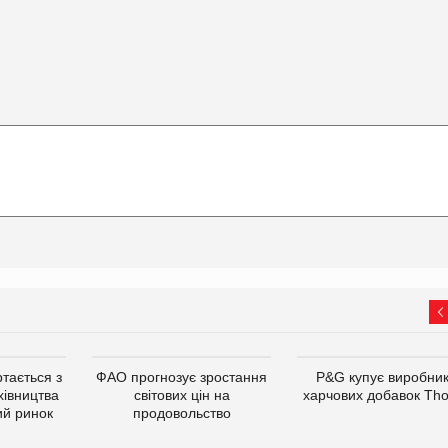
тається з
ФАО прогнозує зростання
P&G купує виробни
хівництва
світових цін на
харчових добавок Th
ий ринок
продовольство