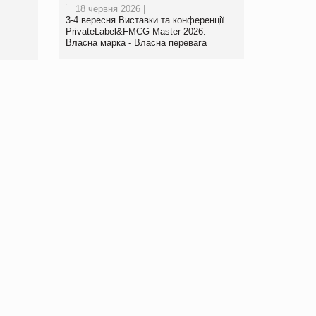
18 червня 2026 |
www.trademaster.ua.
3-4 вересня Виставки та конференції
правила. Особливості.
PrivateLabel&FMCG Master-2026:
Власна марка - Власна перевага