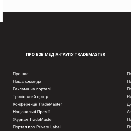
ПРО В2В МЕДІА-ГРУПУ TRADEMASTER
Про нас
П
Наша команда
П
Реклама на порталі
По
Тренінговий центр
Re
Конференції TradeMaster
Д
Національні Премії
А
Журнал TradeMaster
П
Портал про Private Label
П