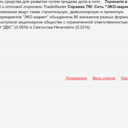
ь средства для развития путем продажи доли в сети.
Торговля в
 и оптовой торговли TradeMaster
Справка ТМ:
Сеть "ЭКО-марк
 компании ведут также строительную, девелоперскую и проектную
пермаркетов "ЭКО-маркет" объединяла 86 магазинов разных форма
ступали акционерное общество с ограниченной ответственностью
ОО "ДВС" (0,06%) и Святослав Нечитайло (0,01%).
Попередня
Весь список
Нас