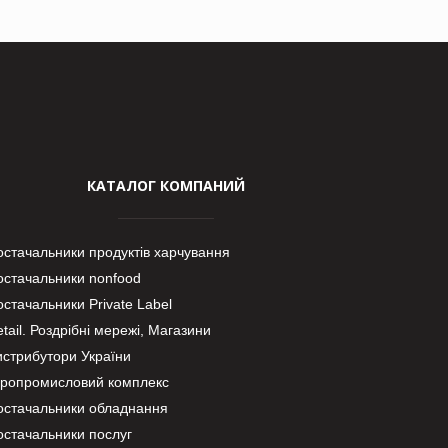
КАТАЛОГ КОМПАНИЙ
остачальники продуктів харчування
остачальники nonfood
стачальники Private Label
tail. Роздрібні мережі, Магазини
истрибутори України
гропромисловий комплекс
остачальники обладнання
остачальники послуг