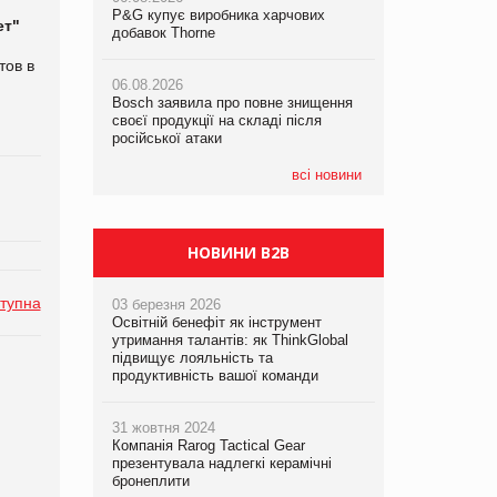
P&G купує виробника харчових
P&G купує виробника харчових
P&G купує виробника харчових
ет"
добавок Thorne
добавок Thorne
добавок Thorne
тов в
06.08.2026
06.08.2026
06.08.2026
Bosch заявила про повне знищення
Bosch заявила про повне знищення
Bosch заявила про повне знищення
своєї продукції на складі після
своєї продукції на складі після
своєї продукції на складі після
російської атаки
російської атаки
російської атаки
всі новини
НОВИНИ B2B
тупна
03 березня 2026
Освітній бенефіт як інструмент
утримання талантів: як ThinkGlobal
підвищує лояльність та
продуктивність вашої команди
31 жовтня 2024
Компанія Rarog Tactical Gear
презентувала надлегкі керамічні
бронеплити