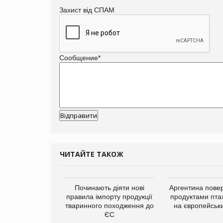
Захист від СПАМ
Сообщение
*
ЧИТАЙТЕ ТАКОЖ
упермаркетів
Починають діяти нові
Аргентина повер
упує мережу
правила імпорту продукції
продуктами пта
нів формату
тваринного походження до
на європейськ
ce store КОЛО:
ЄС