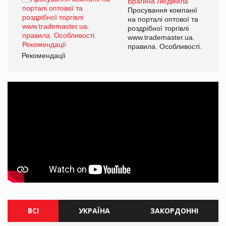
Брагина Людмила
ї
Просування компанії
а
на порталі оптової та
роздрібної торгівлі
www.trademaster.ua.
і.
правила. Особливості.
Рекомендації
Ре
ВСІ
УКРАЇНА
ЗАКОРДОННІ