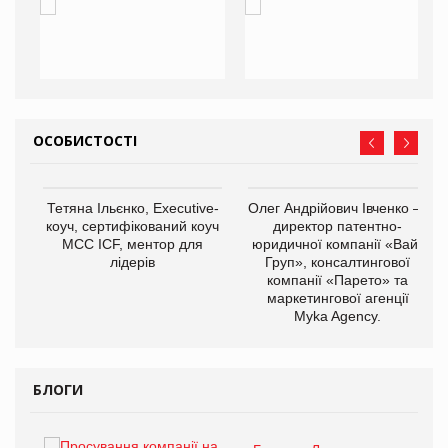
ОСОБИСТОСТІ
,
Тетяна Ільєнко, Executive-
Олег Андрійович Івченко —
ОВ
коуч, сертифікований коуч
директор патентно-
МСС ICF, ментор для
юридичної компанії «Вайз
лідерів
Груп», консалтингової
компанії «Парето» та
маркетингової агенції
Myka Agency.
БЛОГИ