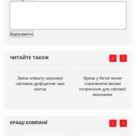
ЧИТАЙТЕ ТАКОЖ
Зміна клімату загрожує
Криза у Китаї може
ne
світовим дефіцитом чаю
спричинити великі
матча
потрясіння для світової
економіки
КРАЩІ КОМПАНІЇ