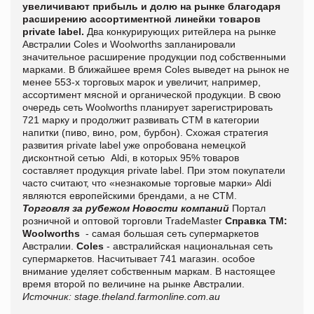
увеличивают прибыль и долю на рынке благодаря
расширению ассортиментной линейки товаров
private label.
Два конкурирующих ритейлера на рынке
Австралии Coles и Woolworths запланировали
значительное расширение продукции под собственными
марками. В ближайшее время Сoles выведет на рынок не
менее 553-х торговых марок и увеличит, например,
ассортимент мясной и органической продукции. В свою
очередь сеть Woolworths планирует зарегистрировать
721 марку и продолжит развивать СТМ в категории
напитки (пиво, вино, ром, бурбон). Схожая стратегия
развития private label уже опробована немецкой
дисконтной сетью Aldi, в которых 95% товаров
составляет продукция private label. При этом покупатели
часто считают, что «незнакомые торговые марки» Aldi
являются европейскими брендами, а не СТМ.
Торговля за рубежом
Новости компаний
Портал
розничной и оптовой торговли TradeMaster
Справка
ТМ
:
Woolworths
- самая большая сеть супермаркетов
Австралии.
Coles
- австралийская национальная сеть
супермаркетов. Насчитывает 741 магазин. особое
внимание уделяет собственным маркам. В настоящее
время второй по величине на рынке Австралии.
Источник:
stage
.
theland
.
farmonline
.
com
.
au