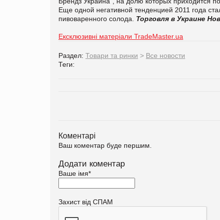
Брендз Украина", на долю которых приходится п
Еще одной негативной тенденцией 2011 года ст
пивоваренного солода.
Торговля в Украине
Нов
Ексклюзивні матеріали TradeMaster.ua
Раздел:
Товари та ринки
>
Все новости
Теги:
Коментарі
Ваш коментар буде першим.
Додати коментар
Ваше імя
*
Захист від СПАМ