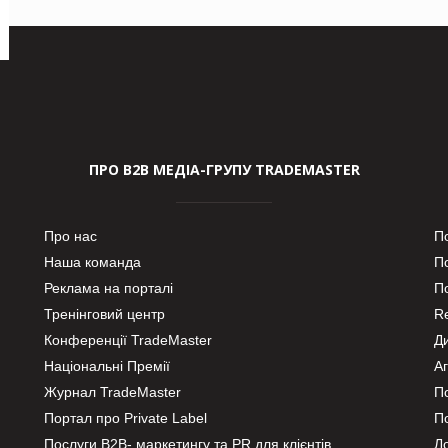
ПРО В2В МЕДІА-ГРУПУ TRADEMASTER
Про нас
П
Наша команда
П
Реклама на порталі
По
Тренінговий центр
Re
Конференції TradeMaster
Д
Національні Премії
А
Журнал TradeMaster
П
Портал про Private Label
П
Послуги В2В- маркетингу та PR для клієнтів
Ло