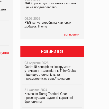
а.
ФАО прогнозує зростання світових
ФАО прогнозує зростання світових
ФАО прогнозує зростання світових
цін на продовольство
цін на продовольство
цін на продовольство
ster
06.08.2026
06.08.2026
06.08.2026
P&G купує виробника харчових
P&G купує виробника харчових
P&G купує виробника харчових
добавок Thorne
добавок Thorne
добавок Thorne
всі новини
НОВИНИ B2B
тупна
03 березня 2026
Освітній бенефіт як інструмент
утримання талантів: як ThinkGlobal
підвищує лояльність та
продуктивність вашої команди
31 жовтня 2024
Компанія Rarog Tactical Gear
презентувала надлегкі керамічні
бронеплити