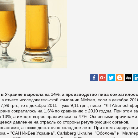
а в Украине выросла на 14%, а производство пива сократилось
я в отчете исследовательской компании Nielsen, если в декабре 201
,99 грн., то в декабре 2011 – уже 9,11 грн., пишет "
ЛIГАБiзнесIнфо
тране сократилось на 1,6% по сравнению с 2010 годом. При этом за
а 13%, а импорт вырос практически на 47%.
Основными причинами
ееся давление на отрасль со стороны регулирующих органов,
ластями, а также достаточно холодное лето.
При этом лидирующ
ка – "САН ИнБев Украина", Carlsberg Ukraine, "Оболонь" и "Милле