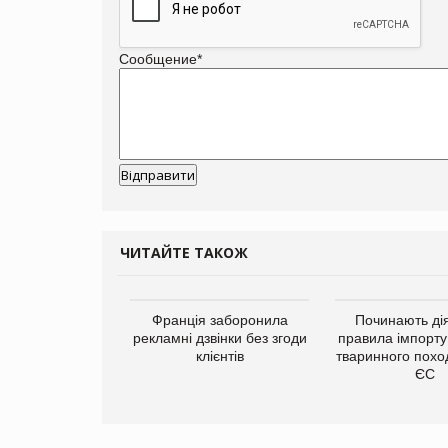
Сообщение
*
ЧИТАЙТЕ ТАКОЖ
а платформа
Франція заборонила
Починають дія
є від Google
рекламні дзвінки без згоди
правила імпорту
ю за втрату 6,9
клієнтів
тваринного похо
ламних показів
ЄС