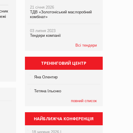
21 січня 2026
сник
Олексій Логачов-Михайлов
Яна Сараніна, директор
ТДВ «Золотоніський маслоробний
ежі
Файно маркет Директор
компанії «УкраМарин»
комбінат»
департаменту з
виробництва
03 липня 2023
Тендери компанії
Всі тендери
ТРЕНІНГОВИЙ ЦЕНТР
Яна Олентир
Тетяна Ільєнко
повний список
Брагина Людмила
Просування компанії на
НАЙБЛИЖЧА КОНФЕРЕНЦІЯ
порталі оптової та
роздрібної торгівлі
18 червня 2026 |