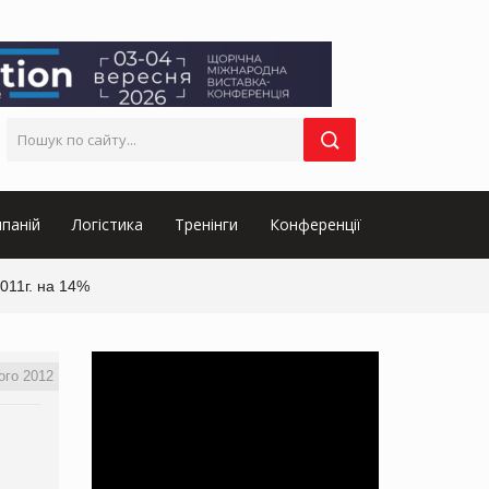
паній
Логістика
Тренінги
Конференції
011г. на 14%
ого 2012