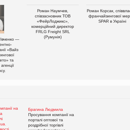
Роман Наумчев,
Роман Корсак, співвла
співзасновник ТОВ
франчайзингової мер
«ФейрЛоджикс»,
SPAR в Україні
комерційний директор
FRLG Freight SRL
(Румунія)
 Івченко —
ентно-
нії «Вайз
тингової
ето» та
 агенції
cy.
Брагина Людмила
Просування компанії на
порталі оптової та
роздрібної торгівлі