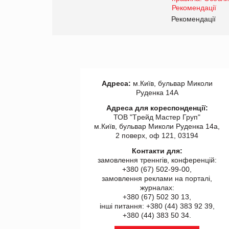
www.trademaster.ua.
правила. Особливості.
ії
Рекомендації
Адреса:
м.Київ, бульвар Миколи
Руденка 14А
Адреса для кореспонденції:
ТОВ "Tрейд Мастер Груп"
м.Київ, бульвар Миколи Руденка 14а,
2 поверх, оф 121, 03194
Контакти для:
замовлення треннгів, конференцій:
+380 (67) 502-99-00,
замовлення реклами на порталі,
журналах:
+380 (67) 502 30 13,
інші питання: +380 (44) 383 92 39,
+380 (44) 383 50 34.