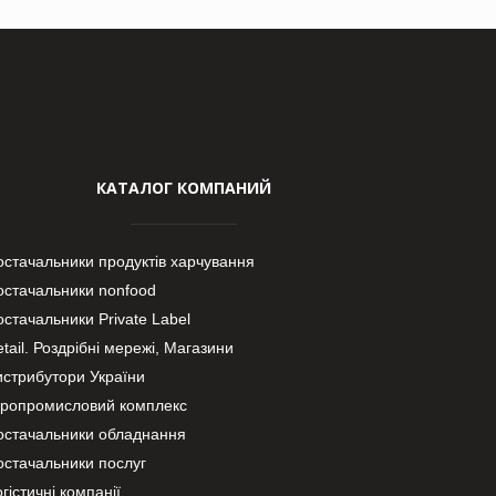
КАТАЛОГ КОМПАНИЙ
остачальники продуктів харчування
остачальники nonfood
стачальники Private Label
tail. Роздрібні мережі, Магазини
истрибутори України
гропромисловий комплекс
остачальники обладнання
остачальники послуг
гістичні компанії