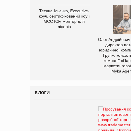
арас Ігорович,
Тетяна Ільєнко, Executive-
иробництва ТОВ
коуч, сертифікований коуч
Герчак"
МСС ICF, ментор для
лідерів
Олег Андрійович
директор пат
юридичної компа
Груп», консал
компанії «Пар
маркетингової
Myka Agen
БЛОГИ
Брагина Людмила
Просування компанії на
порталі оптової та
роздрібної торгівлі