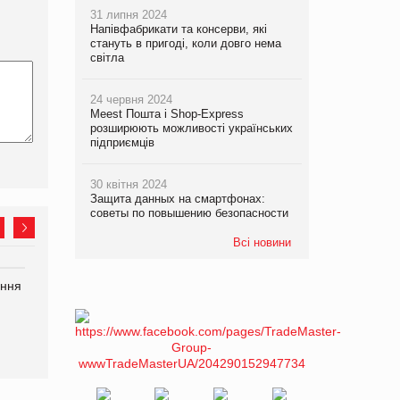
31 липня 2024
Напівфабрикати та консерви, які
стануть в пригоді, коли довго нема
світла
24 червня 2024
Meest Пошта і Shop-Express
розширюють можливості українських
підприємців
30 квітня 2024
Защита данных на смартфонах:
советы по повышению безопасности
Всі новини
ання
P&G купує виробника
Bosch заявила про повне
харчових добавок Thorne
знищення своєї продукції
на складі після російської
атаки