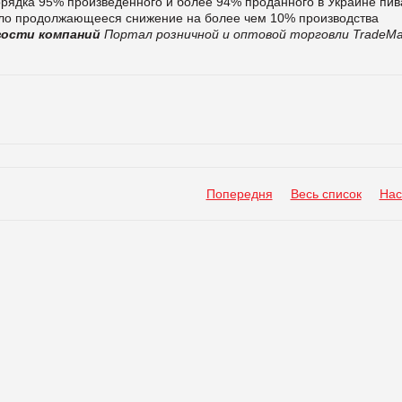
орядка 95% произведенного и более 94% проданного в Украине пив
ало продолжающееся снижение на более чем 10% производства
ости компаний
Портал розничной и оптовой торговли TradeMa
Попередня
Весь список
Нас