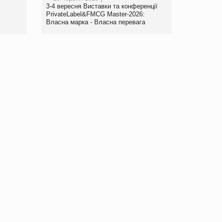
www.trademaster.ua.
3-4 вересня Виставки та конференції
правила. Особливості.
PrivateLabel&FMCG Master-2026:
Власна марка - Власна перевага