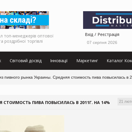
Вхід
Реєстрація
л топ-менеджерів оптової
та роздрібної торгівлі
07 серпня 2026
к
Світовий досвід
Інновації
Маркетинг
Каталог Ком
з пивного рынка Украины. Средняя стоимость пива повысилась в 2
21 лют
 СТОИМОСТЬ ПИВА ПОВЫСИЛАСЬ В 2011Г. НА 14%