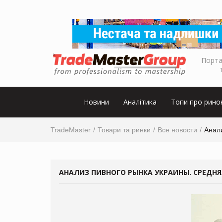
Порта
Новини
Аналітика
Топи про рино
TradeMaster
Товари та ринки
Все новости
Анали
АНАЛИЗ ПИВНОГО РЫНКА УКРАИНЫ. СРЕДНЯЯ