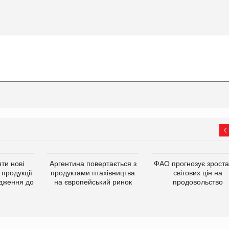
ти нові
Аргентина повертається з
ФАО прогнозує зрост
 продукції
продуктами птахівництва
світових цін на
дження до
на європейський ринок
продовольство