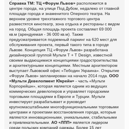
Справка ТМ:
ТЦ «Форум Львов»
расположится в
центре города, на улице Под Дубом, недалеко от главной
площади города и знаменитого Оперного театра. На
верхнем уровне трехэтажного торгового центра
разместятся кинотеатр, зона отдыха и рестораны с видом
на город. Общая площадь проекта составляет 69 000
кв.м (арендуемая - 36 000 кв.м). Также
предусматривается подземный паркинг на 620 мест для
обслуживания проекта, первый такого типа в городе
Львове. Концепция ТЦ «Форум Львов» разработана
дизайнерской группой Мульти T + T Design, известной
своими выдающимися концепциями градостроительства
и архитектурными концепциями. Местным архитектором
выступает Львовский офис «Тебодин Украина».
Открытие
«Форум Львов» запланирован на начало 2014 года.
ООО
«Мульти Девелопмент Юкрейн»
- часть «Мульти
Корпорейшн», которая является одним из ведущих
коммерческих девелоперов и управляет городскими
торговыми площадями в Европе и Турции. Мульти
инвестирует разрабатывает и руководит
крупномасштабными многофункциональными торговыми
центрами и проектами восстановления города, которые
являются инновационными, уникальными, стабильными
и привлекательными.
АО «ЛПП»
является лидером
среди польских компаний одежды. Более 15 лет