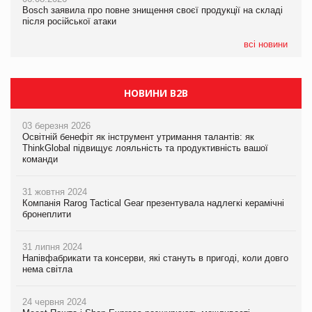
Bosch заявила про повне знищення своєї продукції на складі
Bosch заявила про повне знищення своєї продукції на складі
Bosch заявила про повне знищення своєї продукції на складі
після російської атаки
після російської атаки
після російської атаки
всі новини
НОВИНИ B2B
03 березня 2026
Освітній бенефіт як інструмент утримання талантів: як
ThinkGlobal підвищує лояльність та продуктивність вашої
команди
31 жовтня 2024
Компанія Rarog Tactical Gear презентувала надлегкі керамічні
бронеплити
31 липня 2024
Напівфабрикати та консерви, які стануть в пригоді, коли довго
нема світла
24 червня 2024