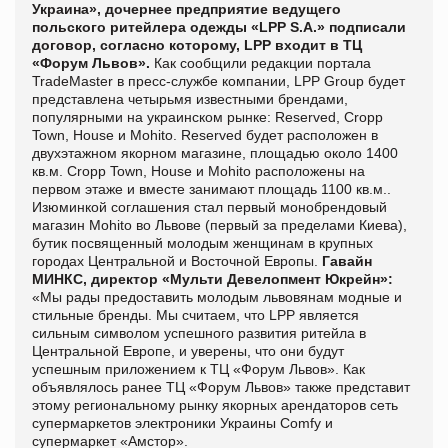
Украина», дочернее предприятие ведущего
польского ритейлера одежды «LPP S.A.» подписали
договор, согласно которому, LPP входит в ТЦ
«Форум Львов».
Как сообщили редакции портала
TradeMaster
в пресс-службе компании,
LPP Group будет
представлена четырьмя известными брендами,
популярными на украинском рынке: Reserved, Cropp
Town, House и Mohito. Reserved будет расположен в
двухэтажном якорном магазине, площадью около 1400
кв.м. Cropp Town, House и Mohito расположены на
первом этаже и вместе занимают площадь 1100 кв.м..
Изюминкой соглашения стал первый монобрендовый
магазин Mohito во Львове (первый за пределами Киева),
бутик посвященный молодым женщинам в крупных
городах Центральной и Восточной Европы.
Гавайн
МИНКС, директор «Мульти Девелопмент Юкрейн»:
«Мы рады предоставить молодым львовянам модные и
стильные бренды. Мы считаем, что LPP является
сильным символом успешного развития ритейла в
Центральной Европе, и уверены, что они будут
успешным приложением к ТЦ «Форум Львов».
Как
объявлялось ранее ТЦ «Форум Львов» также представит
этому региональному рынку якорных арендаторов сеть
супермаркетов электроники Украины Comfy и
супермаркет «Амстор».