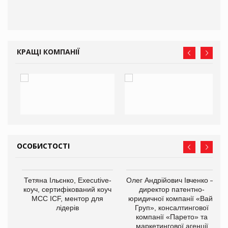
КРАЩІ КОМПАНІЇ
ОСОБИСТОСТІ
,
Тетяна Ільєнко, Executive-
Олег Андрійович Івченко —
ОВ
коуч, сертифікований коуч
директор патентно-
МСС ICF, ментор для
юридичної компанії «Вайз
лідерів
Груп», консалтингової
компанії «Парето» та
маркетингової агенції