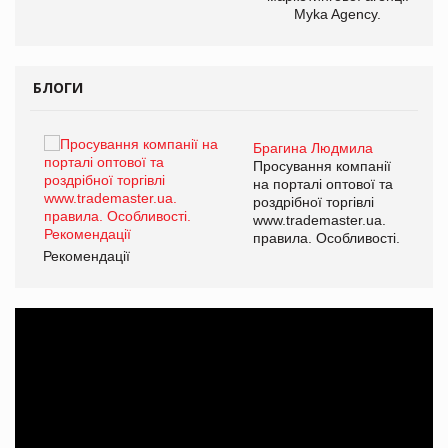
Myka Agency.
БЛОГИ
Брагина Людмила
ї
Просування компанії
а
на порталі оптової та
роздрібної торгівлі
www.trademaster.ua.
і.
правила. Особливості.
Рекомендації
Ре