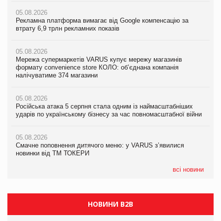
05.08.2026
05.08.2026
05.08.2026
Рекламна платформа вимагає від Google компенсацію за
Рекламна платформа вимагає від Google компенсацію за
Рекламна платформа вимагає від Google компенсацію за
втрату 6,9 трлн рекламних показів
втрату 6,9 трлн рекламних показів
втрату 6,9 трлн рекламних показів
05.08.2026
05.08.2026
05.08.2026
Мережа супермаркетів VARUS купує мережу магазинів
Мережа супермаркетів VARUS купує мережу магазинів
Adidas витратила понад $1 млрд на маркетинг за квартал
формату convenience store КОЛО: об’єднана компанія
формату convenience store КОЛО: об’єднана компанія
налічуватиме 374 магазини
налічуватиме 374 магазини
05.08.2026
Amazon звинуватили у недостовірній рекламі екологічних
05.08.2026
05.08.2026
продуктів
Російська атака 5 серпня стала одним із наймасштабніших
Російська атака 5 серпня стала одним із наймасштабніших
ударів по українському бізнесу за час повномасштабної війни
ударів по українському бізнесу за час повномасштабної війни
05.08.2026
AstraZeneca обговорює найбільшу угоду десятиліття
05.08.2026
05.08.2026
Смачне поповнення дитячого меню: у VARUS з’явилися
Смачне поповнення дитячого меню: у VARUS з’явилися
новинки від ТМ ТОКЕРИ
новинки від ТМ ТОКЕРИ
всі новини
НОВИНИ B2B