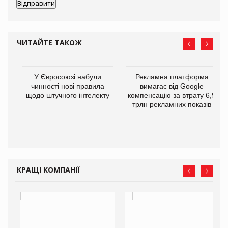
ЧИТАЙТЕ ТАКОЖ
У Євросоюзі набули
Рекламна платформа
го
чинності нові правила
вимагає від Google
щодо штучного інтелекту
компенсацію за втрату 6,9
трлн рекламних показів
КРАЩІ КОМПАНІЇ