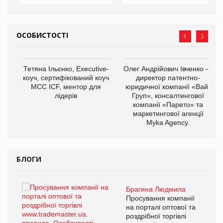
ОСОБИСТОСТІ
,
Тетяна Ільєнко, Executive-
Олег Андрійович Івченко —
ОВ
коуч, сертифікований коуч
директор патентно-
МСС ICF, ментор для
юридичної компанії «Вайз
лідерів
Груп», консалтингової
компанії «Парето» та
маркетингової агенції
Myka Agency.
БЛОГИ
Брагина Людмила
ї
Просування компанії
а
на порталі оптової та
роздрібної торгівлі