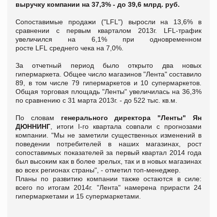
выручку компании на 37,3% - до 39,6 млрд. руб.
Сопоставимые продажи ("LFL") выросли на 13,6% в
сравнении с первым кварталом 2013г. LFL-трафик
увеличился на 6,1% при одновременном
росте LFL среднего чека на 7,0%.
За отчетный период было открыто два новых
гипермаркета. Общее число магазинов "Лента" составило
89, в том числе 79 гипермаркетов и 10 супермаркетов.
Общая торговая площадь "Ленты" увеличилась на 36,3%
по сравнению с 31 марта 2013г. - до 522 тыс. кв.м.
По словам
генерального директора "Ленты" Ян
ДЮННИНГ
, итоги І-го квартала совпали с прогнозами
компании. "Мы не заметили существенных изменений в
поведении потребителей в наших магазинах, рост
сопоставимых показателей за первый квартал 2014 года
был высоким как в более зрелых, так и в новых магазинах
во всех регионах страны", - отметил топ-менеджер.
Планы по развитию компании также остаются в силе:
всего по итогам 2014г. "Лента" намерена прирасти 24
гипермаркетами и 15 супермаркетами.