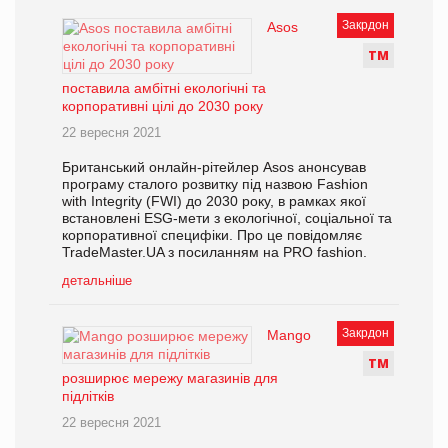
Закрдон
Asos
Т
М
поставила амбітні екологічні та
корпоративні цілі до 2030 року
22 вересня 2021
Британський онлайн-рітейлер Asos анонсував
програму сталого розвитку під назвою Fashion
with Integrity (FWI) до 2030 року, в рамках якої
встановлені ESG-мети з екологічної, соціальної та
корпоративної специфіки. Про це повідомляє
TradeMaster.UA з посиланням на PRO fashion.
детальніше
Закрдон
Mango
Т
М
розширює мережу магазинів для
підлітків
22 вересня 2021