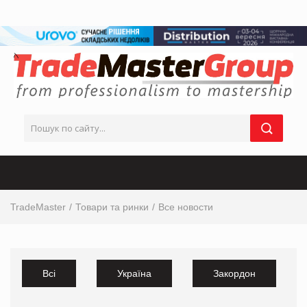
TradeMaster
Товари та ринки
Все новости
Всі
Україна
Закордон