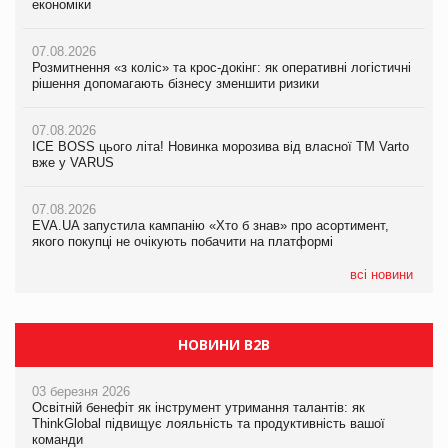
економіки
економіки
економіки
07.08.2026
07.08.2026
07.08.2026
Розмитнення «з коліс» та крос-докінг: як оперативні логістичні
Розмитнення «з коліс» та крос-докінг: як оперативні логістичні
Kraft Heinz скоротила збиток у першому півріччі
рішення допомагають бізнесу зменшити ризики
рішення допомагають бізнесу зменшити ризики
07.08.2026
07.08.2026
07.08.2026
Продажі Hugo Boss впали на 9%
ICE BOSS цього літа! Новинка морозива від власної ТМ Varto
ICE BOSS цього літа! Новинка морозива від власної ТМ Varto
вже у VARUS
вже у VARUS
07.08.2026
Франція заборонила рекламні дзвінки без згоди клієнтів
07.08.2026
07.08.2026
EVA.UA запустила кампанію «Хто б знав» про асортимент,
EVA.UA запустила кампанію «Хто б знав» про асортимент,
якого покупці не очікують побачити на платформі
якого покупці не очікують побачити на платформі
всі новини
НОВИНИ B2B
03 березня 2026
Освітній бенефіт як інструмент утримання талантів: як
ThinkGlobal підвищує лояльність та продуктивність вашої
команди