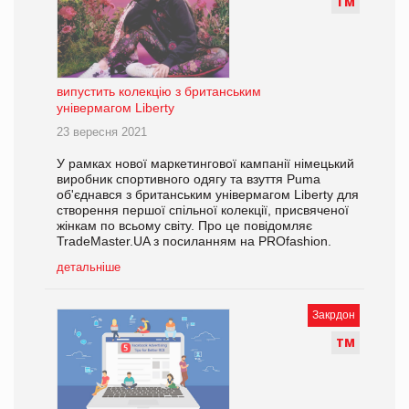
Т
М
випустить колекцію з британським
універмагом Liberty
23 вересня 2021
У рамках нової маркетингової кампанії німецький
виробник спортивного одягу та взуття Puma
об'єднався з британським універмагом Liberty для
створення першої спільної колекції, присвяченої
жінкам по всьому світу. Про це повідомляє
TradeMaster.UA з посиланням на PROfashion.
детальніше
Закрдон
Т
М