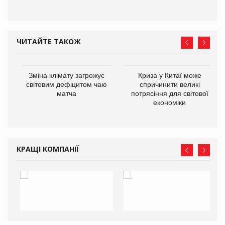
ЧИТАЙТЕ ТАКОЖ
Зміна клімату загрожує
Криза у Китаї може
ne
світовим дефіцитом чаю
спричинити великі
матча
потрясіння для світової
економіки
КРАЩІ КОМПАНІЇ