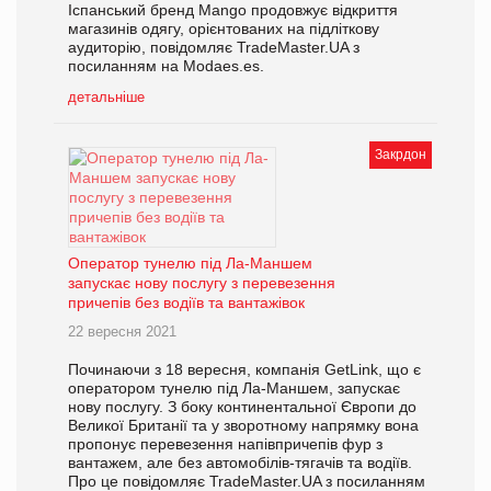
Іспанський бренд Mango продовжує відкриття
магазинів одягу, орієнтованих на підліткову
аудиторію, повідомляє TradeMaster.UA з
посиланням на Modaes.es.
детальніше
Закрдон
Оператор тунелю під Ла-Маншем
запускає нову послугу з перевезення
причепів без водіїв та вантажівок
22 вересня 2021
Починаючи з 18 вересня, компанія GetLink, що є
оператором тунелю під Ла-Маншем, запускає
нову послугу. З боку континентальної Європи до
Великої Британії та у зворотному напрямку вона
пропонує перевезення напівпричепів фур з
вантажем, але без автомобілів-тягачів та водіїв.
Про це повідомляє TradeMaster.UA з посиланням