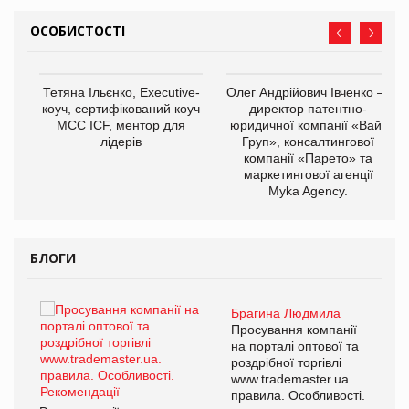
ОСОБИСТОСТІ
,
Тетяна Ільєнко, Executive-
Олег Андрійович Івченко —
ОВ
коуч, сертифікований коуч
директор патентно-
МСС ICF, ментор для
юридичної компанії «Вайз
лідерів
Груп», консалтингової
компанії «Парето» та
маркетингової агенції
Myka Agency.
БЛОГИ
Брагина Людмила
ї
Просування компанії
а
на порталі оптової та
роздрібної торгівлі
www.trademaster.ua.
і.
правила. Особливості.