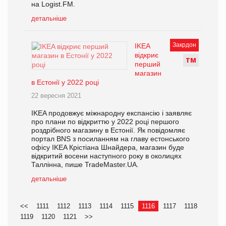
на Logist.FM.
детальніше
Закрдон
IKEA
відкриє
Т
М
перший
магазин
в Естонії у 2022 році
22 вересня 2021
IKEA продовжує міжнародну експансію і заявляє
про плани по відкриттю у 2022 році першого
роздрібного магазину в Естонії. Як повідомляє
портал BNS з посиланням на главу естонського
офісу IKEA Крістіана Шнайдера, магазин буде
відкритий восени наступного року в околицях
Таллінна, пише TradeMaster.UA.
детальніше
<<
1111
1112
1113
1114
1115
1116
1117
1118
1119
1120
1121
>>