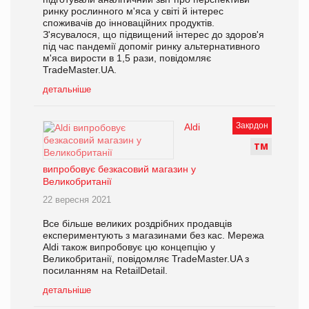
ринку рослинного м'яса у світі й інтерес
споживачів до інноваційних продуктів.
З'ясувалося, що підвищений інтерес до здоров'я
під час пандемії допоміг ринку альтернативного
м'яса вирости в 1,5 рази, повідомляє
TradeMaster.UA.
детальніше
Закрдон
Aldi
Т
М
випробовує безкасовий магазин у
Великобританії
22 вересня 2021
Все більше великих роздрібних продавців
експериментують з магазинами без кас. Мережа
Aldi також випробовує цю концепцію у
Великобританії, повідомляє TradeMaster.UA з
посиланням на RetailDetail.
детальніше