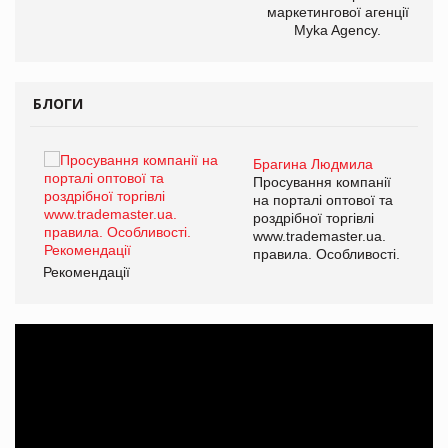
маркетингової агенції
Myka Agency.
БЛОГИ
Брагина Людмила
ї
Просування компанії
а
на порталі оптової та
роздрібної торгівлі
www.trademaster.ua.
і.
правила. Особливості.
Рекомендації
Ре