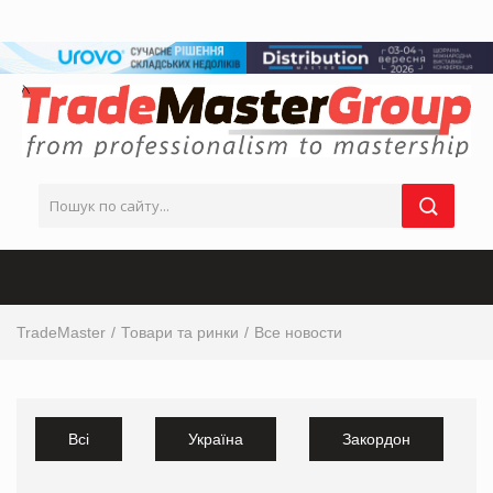
TradeMaster
Товари та ринки
Все новости
Всі
Україна
Закордон