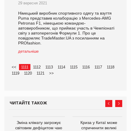
29 вересня 2021
Німецький виробник спортивного одягу та взуття
Puma представив колаборацію з Mercedes-AMG
Petronas F1, німецькою командою-
автовиробником, що приймає участь в Чемпіонаті
світу з автоперегонів Формули 1. Про це
повідомляє TradeMaster.UA з посиланням на
PROfashion.
детальніше
<<
1111
1112
1113
1114
1115
1116
1117
1118
1119
1120
1121
>>
ЧИТАЙТЕ ТАКОЖ
Зміна клімату загрожує
Криза у Китаї може
ne
світовим дефіцитом чаю
спричинити великі