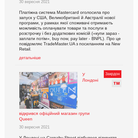
30 вересня 2021
Платіжна система Mastercard оголосила про
запуск у США, Великобританії й Австралії нової
програми, у рамках якої споживачі отримають
можливість оплачувати товари та послуги в
розстрочку і без додаткових комісій («купи зараз -
заплати потім», buy now, pay later - BNPL). Про це
повідомляє TradeMaster.UA з посиланням на New
Retail.
детальніше
Закрдон
У
Лондоні
Т
М
відкрився офіційний магазин групи
Queen
30 вересня 2021
У Лондоні на Carnaby Street відбулося відкриття