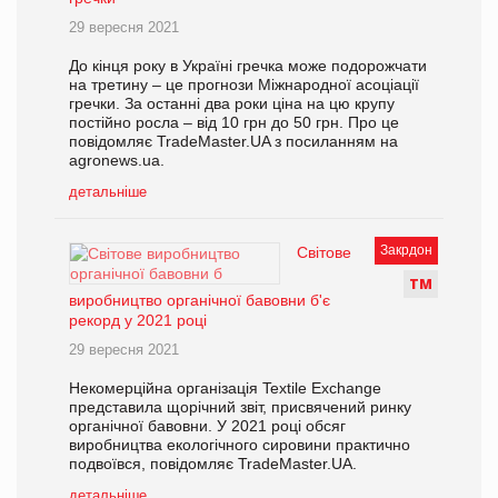
29 вересня 2021
До кінця року в Україні гречка може подорожчати
на третину – це прогнози Міжнародної асоціації
гречки. За останні два роки ціна на цю крупу
постійно росла – від 10 грн до 50 грн. Про це
повідомляє TradeMaster.UA з посиланням на
agronews.ua.
детальніше
Закрдон
Світове
Т
М
виробництво органічної бавовни б'є
рекорд у 2021 році
29 вересня 2021
Некомерційна організація Textile Exchange
представила щорічний звіт, присвячений ринку
органічної бавовни. У 2021 році обсяг
виробництва екологічного сировини практично
подвоївся, повідомляє TradeMaster.UA.
детальніше