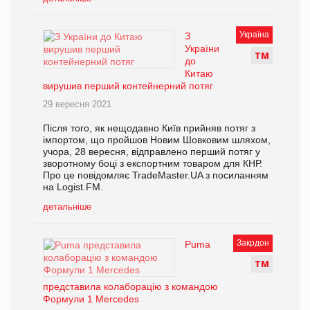
Україна
З
України
Т
М
до
Китаю
вирушив перший контейнерний потяг
29 вересня 2021
Після того, як нещодавно Київ прийняв потяг з
імпортом, що пройшов Новим Шовковим шляхом,
учора, 28 вересня, відправлено перший потяг у
зворотному боці з експортним товаром для КНР.
Про це повідомляє TradeMaster.UA з посиланням
на Logist.FM.
детальніше
Закрдон
Puma
Т
М
представила колаборацію з командою
Формули 1 Mercedes