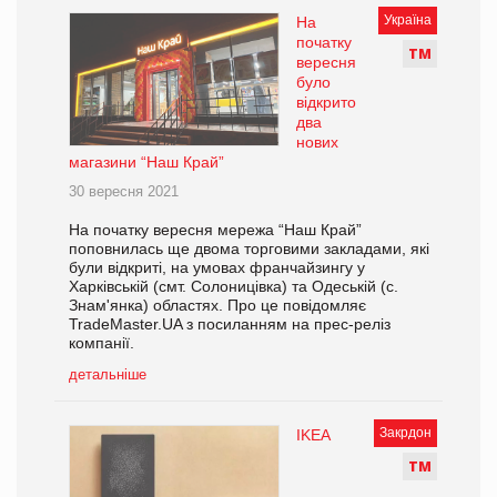
Україна
На
початку
Т
М
вересня
було
відкрито
два
нових
магазини “Наш Край”
30 вересня 2021
На початку вересня мережа “Наш Край”
поповнилась ще двома торговими закладами, які
були відкриті, на умовах франчайзингу у
Харківській (смт. Солоницівка) та Одеській (с.
Знам'янка) областях. Про це повідомляє
TradeMaster.UA з посиланням на прес-реліз
компанії.
детальніше
Закрдон
IKEA
Т
М