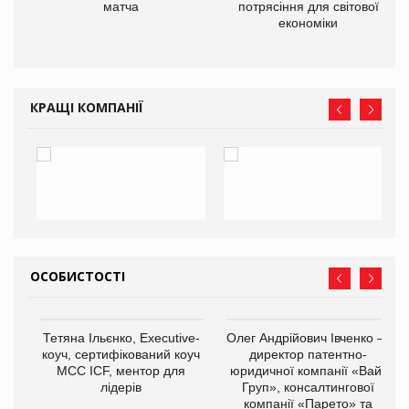
матча
потрясіння для світової
економіки
КРАЩІ КОМПАНІЇ
ОСОБИСТОСТІ
,
Тетяна Ільєнко, Executive-
Олег Андрійович Івченко —
ОВ
коуч, сертифікований коуч
директор патентно-
МСС ICF, ментор для
юридичної компанії «Вайз
лідерів
Груп», консалтингової
компанії «Парето» та