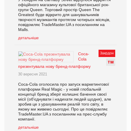
офіційного магазину культової британської рок-
групи Queen. Торговий простір Queen The
Greatest буде відкрито для шанувальників
творчості музикантів протягом чотирьох місяців,
повідомляє TradeMaster.UA з посиланням на
Malls.
детальніше
Закрдон
Coca-
Cola
Т
М
презентувала нову бренд-платформу
30 вересня 2021
Coca-Cola оголосила про запуск маркетингової
платформи Real Magic - у новій глобальній
концепції бренд зберіг колишнє бачення своєї
місії (об'єднувати і надихати людей щодня), але
зробив це з урахуванням реалій того світу, в
якому ми живемо сьогодні. Про це повідомляє
TradeMaster.UA з посиланням на прес-службу
компанії.
детальніше