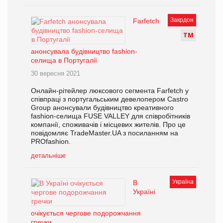
Закрдон
Farfetch
Т
М
анонсувала будівництво fashion-
селища в Португалії
30 вересня 2021
Онлайн-рітейлер люксового сегмента Farfetch у
співпраці з португальським девелопером Castro
Group анонсували будівництво креативного
fashion-селища FUSE VALLEY для співробітників
компанії, споживачів і місцевих жителів. Про це
повідомляє TradeMaster.UA з посиланням на
PROfashion.
детальніше
Україна
В
Україні
очікується чергове подорожчання
гречки