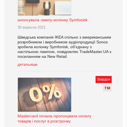
анонсувала лампу-колонку Symfonisk
30 вересня 2021
Шведська компанія IKEA спільно з американським
розробником і виробником аудіопродукції Sonos
зробила колонку Symfonisk, об'єднану з
настільною лампою, повідомляє TradeMaster.UA з
посиланням на New Retail.
детальніше
Закрдон
Т
М
Mastercard почала пропонувати оплату
товарів і послуг в розстрочку