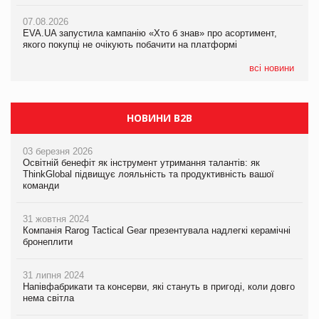
Франція заборонила рекламні дзвінки без згоди клієнтів
07.08.2026
07.08.2026
EVA.UA запустила кампанію «Хто б знав» про асортимент,
EVA.UA запустила кампанію «Хто б знав» про асортимент,
якого покупці не очікують побачити на платформі
якого покупці не очікують побачити на платформі
всі новини
НОВИНИ B2B
03 березня 2026
Освітній бенефіт як інструмент утримання талантів: як
ThinkGlobal підвищує лояльність та продуктивність вашої
команди
31 жовтня 2024
Компанія Rarog Tactical Gear презентувала надлегкі керамічні
бронеплити
31 липня 2024
Напівфабрикати та консерви, які стануть в пригоді, коли довго
нема світла