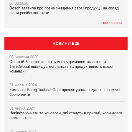
06.08.2026
06.08.2026
06.08.2026
Bosch заявила про повне знищення своєї продукції на складі
Bosch заявила про повне знищення своєї продукції на складі
Bosch заявила про повне знищення своєї продукції на складі
після російської атаки
після російської атаки
після російської атаки
всі новини
НОВИНИ B2B
03 березня 2026
Освітній бенефіт як інструмент утримання талантів: як
ThinkGlobal підвищує лояльність та продуктивність вашої
команди
31 жовтня 2024
Компанія Rarog Tactical Gear презентувала надлегкі керамічні
бронеплити
31 липня 2024
Напівфабрикати та консерви, які стануть в пригоді, коли довго
нема світла
24 червня 2024