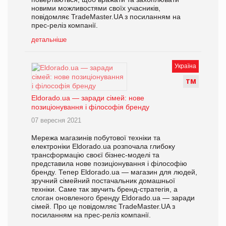
новими можливостями своїх учасників,
повідомляє TradeMaster.UA з посиланням на
прес-реліз компанії.
детальніше
Україна
Т
М
Eldorado.ua — заради сімей: нове
позиціонування і філософія бренду
07 вересня 2021
Мережа магазинів побутової техніки та
електроніки Eldorado.ua розпочала глибоку
трансформацію своєї бізнес-моделі та
представила нове позиціонування і філософію
бренду. Тепер Eldorado.ua — магазин для людей,
зручний сімейний постачальник домашньої
техніки. Саме так звучить бренд-стратегія, а
слоган оновленого бренду Eldorado.ua — заради
сімей. Про це повідомляє TradeMaster.UA з
посиланням на прес-реліз компанії.