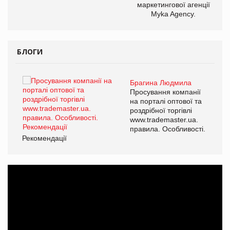
маркетингової агенції
Myka Agency.
БЛОГИ
Брагина Людмила
ї
Просування компанії
а
на порталі оптової та
роздрібної торгівлі
www.trademaster.ua.
і.
правила. Особливості.
Рекомендації
Ре