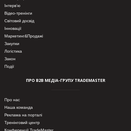
Інтерв’ю
Відео-тренінги
Світовий досвід
Інновації
Маркетинг&Продажі
Закупки
Логістика
Закон
Події
ПРО В2В МЕДІА-ГРУПУ TRADEMASTER
Про нас
Наша команда
Реклама на порталі
Тренінговий центр
Конференції TradeMaster