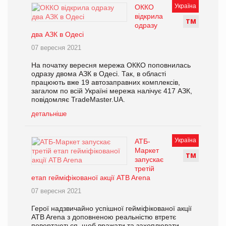
Україна
ОККО
відкрила
Т
М
одразу
два АЗК в Одесі
07 вересня 2021
На початку вересня мережа ОККО поповнилась
одразу двома АЗК в Одесі. Так, в області
працюють вже 19 автозаправних комплексів,
загалом по всій Україні мережа налічує 417 АЗК,
повідомляє TradeMaster.UA.
детальніше
Україна
АТБ-
Маркет
Т
М
запускає
третій
етап гейміфікованої акції АТB Arena
07 вересня 2021
Герої надзвичайно успішної гейміфікованої акції
ATB Arena з доповненою реальністю втретє
повертаються, щоб вражати та захоплювати