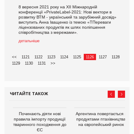
8 вересня 2021 року на ХІІ Міжнародній
конференції «PrivateLabel-2021: Нові вектори в
розвитку ВТМ - український та зарубіжний досвід»
виступить Анна Іващенко із темою «ТПереваги
ліцензованих продуктів як шлях поліпшення
співробітництва з мережами».
детальніше
<<
1121
1122
1123
1124
1125
1126
1127
1128
1129
1130
1131
>>
ЧИТАЙТЕ ТАКОЖ
в
Починають діяти нові
Аргентина повертається з
правила імпорту продукції
продуктами птахівництва
тваринного походження до
на європейський ринок
О:
ЄС