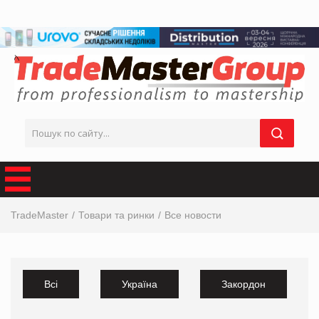
TradeMaster
Товари та ринки
Все новости
Всі
Україна
Закордон