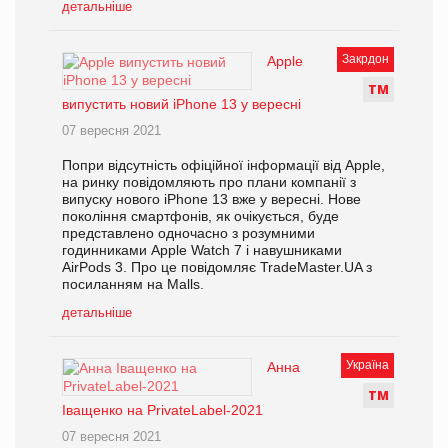
детальніше
Закрдон
Apple
Т
М
випустить новий iPhone 13 у вересні
07 вересня 2021
Попри відсутність офіційної інформації від Apple,
на ринку повідомляють про плани компанії з
випуску нового iPhone 13 вже у вересні. Нове
покоління смартфонів, як очікується, буде
представлено одночасно з розумними
годинниками Apple Watch 7 і навушниками
AirPods 3. Про це повідомляє TradeMaster.UA з
посиланням на Malls.
детальніше
Україна
Анна
Т
М
Іващенко на PrivateLabel-2021
07 вересня 2021