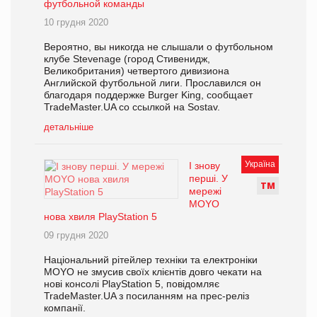
футбольной команды
10 грудня 2020
Вероятно, вы никогда не слышали о футбольном
клубе Stevenage (город Стивенидж,
Великобритания) четвертого дивизиона
Английской футбольной лиги. Прославился он
благодаря поддержке Burger King, сообщает
TradeMaster.UA со ссылкой на Sostav.
детальніше
Україна
І знову
перші. У
Т
М
мережі
MOYO
нова хвиля PlayStation 5
09 грудня 2020
Національний рітейлер техніки та електроніки
MOYO не змусив своїх клієнтів довго чекати на
нові консолі PlayStation 5, повідомляє
TradeMaster.UA з посиланням на прес-реліз
компанії.