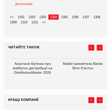
детальніше
<<
1301
1302
1303
1304
1305
1306
1307
1308
1309
1310
1311
>>
ЧИТАЙТЕ ТАКОЖ
Анастасія Бутенко про
Mattel присвятила Barbie
оди
майбутнє дистрибуції на
Вітні Х'юстон
DistributionMaster 2026
КРАЩІ КОМПАНІЇ