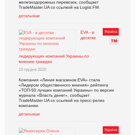
железнодорожных перевозок, сообщает
TradeMaster.UA со ссылкой на Logist.FM.
детальніше
Україна
EVA - в
десятке
Т
М
лидирующих компаний Украины по
мнению граждан
10 грудня 2020
Компания «Линия магазинов EVA» стала
«Лидером общественного мнения» рейтинга
«ТОП-50 лучших компаний Украины» по версии
журнала «Власть денег», сообщает
TradeMaster.UA со ссылкой на пресс-релиз
компании.
детальніше
Україна