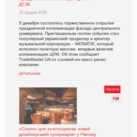
ДТЭК
10 грудня 2020
9 декабря состоялось торжественное открытие
праздничной иллюминации фасада центрального
универмага. Приглашенным гостем события стал
популярный украинский продюсер и креатор
музыкальной корпорации – MONATIK, который
исполнил почетную миссию, впервые включив
иллюминацию ЦУМ. Об этом сообщает
TradeMaster.UA со ссылкой на пресс-релиз
компании.
детальніше
Україна
Т
М
«Сільпо» для золотошукачів: новий
дизайнерський супермаркет у Рівному