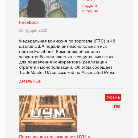
подали
в суд на
Facebook
10 грудня 2020
Федеральная комиссия по торговле (FTC) и 48
штатов США подали антимонопольный иск
против Facebook. Компанию обвинили в
злоупотреблении властью в социальных сетях
для подавления конкурентов и реализации
стратегии монополизации. Об этом сообщает
TradeMaster.UA со ссылкой на Associated Press.
детальніше
Україна
Т
М
Праздничная иллюминация ЦУМ и