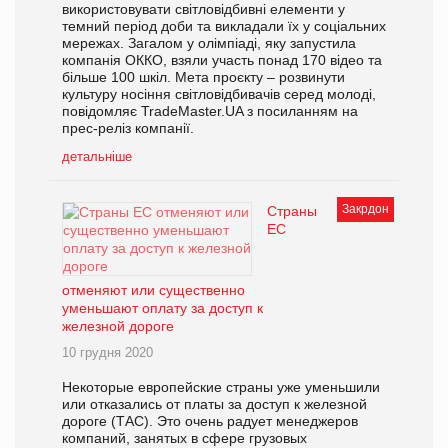
використовувати світловідбивні елементи у
темний період доби та викладали їх у соціальних
мережах. Загалом у олімпіаді, яку запустила
компанія ОККО, взяли участь понад 170 відео та
більше 100 шкіл. Мета проєкту – розвинути
культуру носіння світловідбивачів серед молоді,
повідомляє TradeMaster.UA з посиланням на
прес-реліз компанії.
детальніше
Закрдон
Страны
ЕС
отменяют или существенно
уменьшают оплату за доступ к
железной дороге
10 грудня 2020
Некоторые европейские страны уже уменьшили
или отказались от платы за доступ к железной
дороге (ТАС). Это очень радует менеджеров
компаний, занятых в сфере грузовых