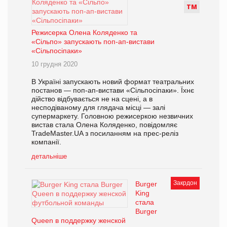
Т
М
Режисерка Олена Коляденко та
«Сільпо» запускають поп-ап-вистави
«Сільпосіпаки»
10 грудня 2020
В Україні запускають новий формат театральних
постанов — поп-ап-вистави «Сільпосіпаки». Їхнє
дійство відбувається не на сцені, а в
несподіваному для глядача місці — залі
супермаркету. Головною режисеркою незвичних
вистав стала Олена Коляденко, повідомляє
TradeMaster.UA з посиланням на прес-реліз
компанії.
детальніше
Закрдон
Burger
King
стала
Burger
Queen в поддержку женской