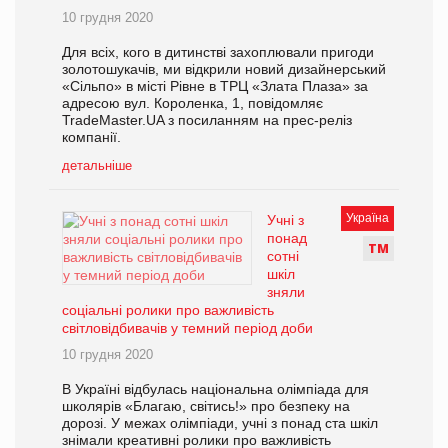
10 грудня 2020
Для всіх, кого в дитинстві захоплювали пригоди
золотошукачів, ми відкрили новий дизайнерський
«Сільпо» в місті Рівне в ТРЦ «Злата Плаза» за
адресою вул. Короленка, 1, повідомляє
TradeMaster.UA з посиланням на прес-реліз
компанії.
детальніше
Україна
Учні з
понад
Т
М
сотні
шкіл
зняли
соціальні ролики про важливість
світловідбивачів у темний період доби
10 грудня 2020
В Україні відбулась національна олімпіада для
школярів «Благаю, світись!» про безпеку на
дорозі. У межах олімпіади, учні з понад ста шкіл
знімали креативні ролики про важливість