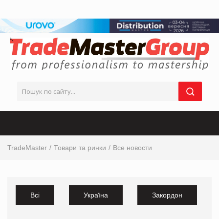
TradeMaster
Товари та ринки
Все новости
Всі
Україна
Закордон