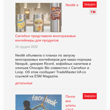
Закрдон
Nestlé и
Т
М
Carrefour представили многоразовые
контейнеры для продуктов
10 грудня 2020
Nestlé объявила о планах по запуску
многоразовых контейнеров для какао-порошка
Nesquik, цикория Ricoré, кофейных напитков и
хлопьев Chocapic Bio совместно с Carrefour и
Loop. Об этом сообщает TradeMaster.UA со
ссылкой на ESM Magazine.
детальніше
Закрдон
Почти
все
штаты
США