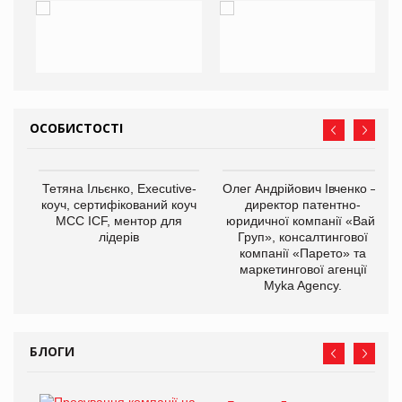
ОСОБИСТОСТІ
Тетяна Ільєнко, Executive-
Олег Андрійович Івченко —
коуч, сертифікований коуч
директор патентно-
МСС ICF, ментор для
юридичної компанії «Вайз
лідерів
Груп», консалтингової
компанії «Парето» та
маркетингової агенції
Myka Agency.
БЛОГИ