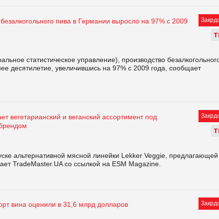
Закрд
 безалкогольного пива в Германии выросло на 97% с 2009
Т
альное статистическое управление), производство безалкогольног
нее десятилетие, увеличившись на 97% с 2009 года, сообщает
Закрд
ет вегетарианский и веганский ассортимент под
 брендом
Т
уске альтернативной мясной линейки Lekker Veggie, предлагающей
щает TradeMaster.UA со ссылкой на ESM Magazine.
Закрд
орт вина оценили в 31,6 млрд долларов