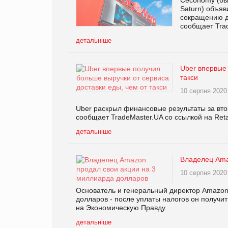
Saturn) объяв
сокращению д
сообщает Trad
детальніше
Uber впервые 
такси
10 серпня 2020
Uber раскрыл финансовые результаты за втор
сообщает TradeMaster.UA со ссылкой на Retai
детальніше
Владелец Ama
10 серпня 2020
Основатель и генеральный директор Amazon
долларов - после уплаты налогов он получи
на Экономическую Правду.
детальніше