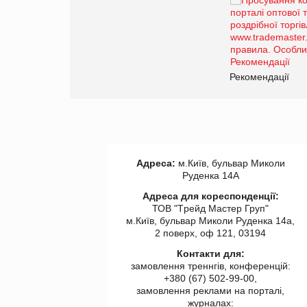
Брагина Людмила
Просування компанії на
порталі оптової та
роздрібної торгівлі
www.trademaster.ua.
правила. Особливості.
ії
Рекомендації
Адреса:
м.Київ, бульвар Миколи
Руденка 14А
Адреса для кореспонденції:
ТОВ "Tрейд Мастер Груп"
м.Київ, бульвар Миколи Руденка 14а,
2 поверх, оф 121, 03194
Контакти для:
замовлення треннгів, конференцій:
+380 (67) 502-99-00,
замовлення реклами на порталі,
журналах: