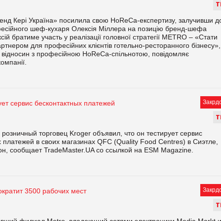
Т
нд Кері Україна» посилила свою HoReCa-експертизу, залучивши д
есійного шеф-кухаря Олексія Міллера на позицію бренд-шефа
ксій братиме участь у реалізації головної стратегії МЕТRО – «Стати
тнером для професійних клієнтів готельно-ресторанного бізнесу»,
х відносин з професійною HoReCa-спільнотою, повідомляє
омпанії.
Закрд
ует сервис бесконтактных платежей
Т
розничный торговец Kroger объявил, что он тестирует сервис
 платежей в своих магазинах QFC (Quality Food Centres) в Сиэтле,
он, сообщает TradeMaster.UA со ссылкой на ESM Magazine.
Закрд
ократит 3500 рабочих мест
Т
вший филиал Metro, владеющий сетями электроники Media Markt 