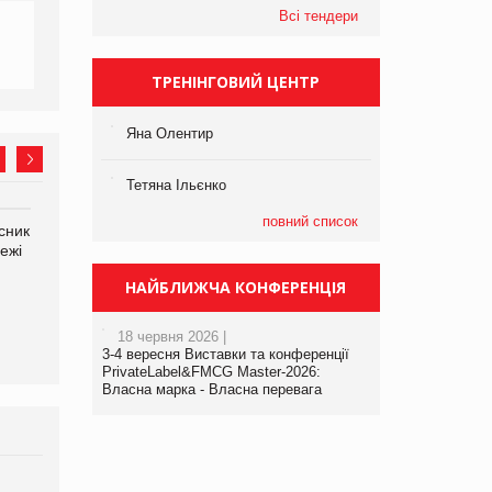
Всі тендери
ТРЕНІНГОВИЙ ЦЕНТР
Яна Олентир
Тетяна Ільєнко
повний список
сник
Олексій Логачов-Михайлов
Яна Сараніна, директор
ежі
Файно маркет Директор
компанії «УкраМарин»
департаменту з
НАЙБЛИЖЧА КОНФЕРЕНЦІЯ
виробництва
18 червня 2026 |
3-4 вересня Виставки та конференції
PrivateLabel&FMCG Master-2026:
Власна марка - Власна перевага