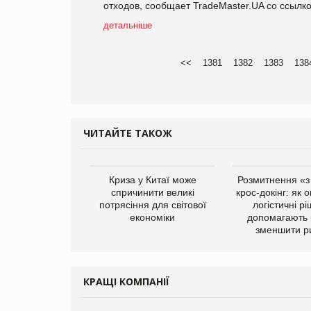
отходов, сообщает TradeMaster.UA со ссылк
детальніше
<<
1381
1382
1383
138
ЧИТАЙТЕ ТАКОЖ
вила про повне
Криза у Китаї може
Розмитнення «з 
своєї продукції
спричинити великі
крос-докінг: як 
після російської
потрясіння для світової
логістичні р
атаки
економіки
допомагають 
зменшити р
КРАЩІ КОМПАНІЇ