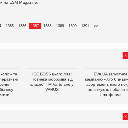
ой на ESM Magazine.
4
1385
1386
1387
1388
1389
1390
1391
>>
коліс» та
ICE BOSS цього літа!
EVA.UA запустила
оперативні
Новинка морозива від
кампанію «Хто б знав»
ішення
власної ТМ Varto вже у
асортимент, якого пок
бізнесу
VARUS
не очікують побачити
изики
платформі