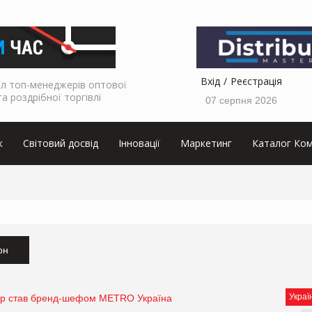
Вхід
Реєстрація
л топ-менеджерів оптової
та роздрібної торгівлі
07 серпня 2026
к
Світовий досвід
Інновації
Маркетинг
Каталог Ком
он
Украї
ер став бренд-шефом METRO Україна