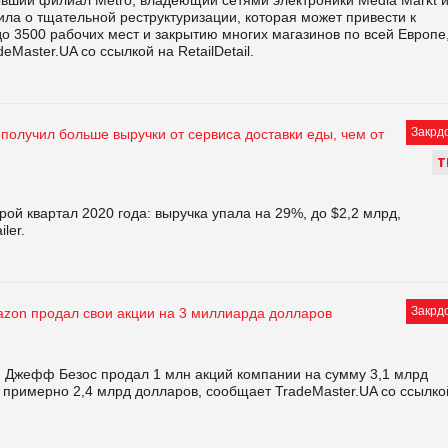
ила о тщательной реструктуризации, которая может привести к
о 3500 рабочих мест и закрытию многих магазинов по всей Европе
eMaster.UA со ссылкой на RetailDetail.
Закрд
получил больше выручки от сервиса доставки еды, чем от
Т
ой квартал 2020 года: выручка упала на 29%, до $2,2 млрд,
ler.
Закрд
zon продал свои акции на 3 миллиарда долларов
 Джефф Безос продал 1 млн акций компании на сумму 3,1 млрд
т примерно 2,4 млрд долларов, сообщает TradeMaster.UA со ссылко