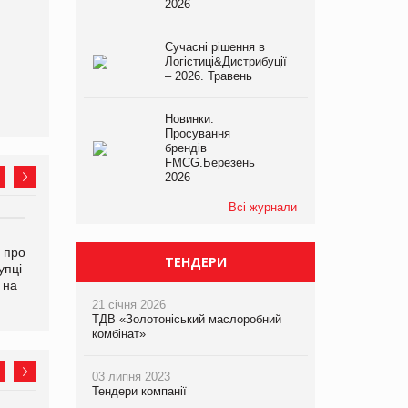
2026
Сучасні рішення в
Логістиці&Дистрибуції
– 2026. Травень
Новинки.
Просування
брендів
FMCG.Березень
2026
Всі журнали
Kraft Heinz скоротила
Продажі Hugo Boss впали
 про
збиток у першому півріччі
на 9%
ТЕНДЕРИ
упці
 на
21 січня 2026
ТДВ «Золотоніський маслоробний
комбінат»
03 липня 2023
Тендери компанії