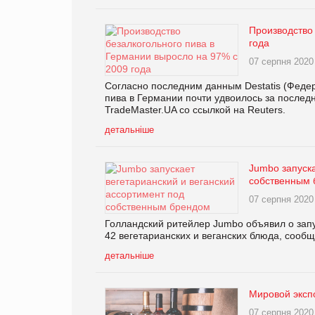
Производство
года
07 серпня 2020
Согласно последним данным Destatis (Федер
пива в Германии почти удвоилось за послед
TradeMaster.UA со ссылкой на Reuters.
детальніше
Jumbo запуска
собственным
07 серпня 2020
Голландский ритейлер Jumbo объявил о зап
42 вегетарианских и веганских блюда, сооб
детальніше
Мировой эксп
07 серпня 2020