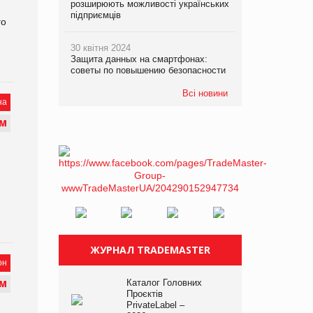
розширюють можливості українських
підприємців
го
30 квітня 2024
Защита данных на смартфонах:
советы по повышению безопасности
Всі новини
на
М
,
ЖУРНАЛ TRADEMASTER
он
Каталог Головних
М
Проєктів
PrivateLabel –