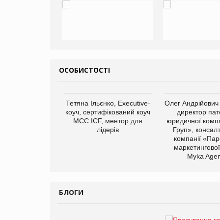
ОСОБИСТОСТІ
арас Ігорович,
Тетяна Ільєнко, Executive-
Олег Андрійович
иробництва ТОВ
коуч, сертифікований коуч
директор пат
Герчак"
МСС ICF, ментор для
юридичної компа
лідерів
Груп», консал
компанії «Пар
маркетингової
Myka Agen
БЛОГИ