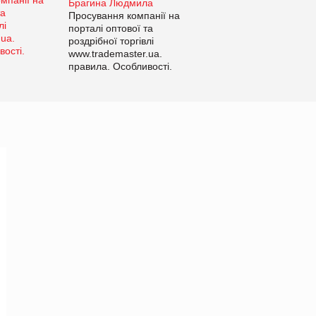
Брагина Людмила
Просування компанії на
порталі оптової та
роздрібної торгівлі
www.trademaster.ua.
правила. Особливості.
Рекомендації