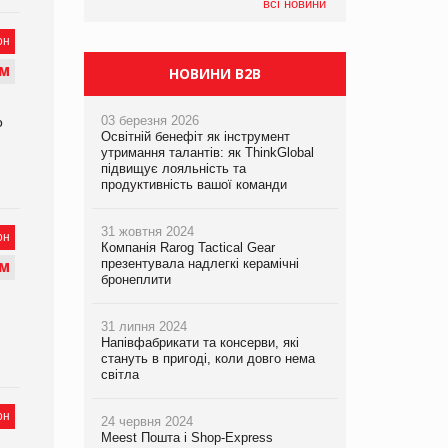
всі новини
он
М
НОВИНИ B2B
03 березня 2026
о
Освітній бенефіт як інструмент
утримання талантів: як ThinkGlobal
підвищує лояльність та
продуктивність вашої команди
31 жовтня 2024
он
Компанія Rarog Tactical Gear
презентувала надлегкі керамічні
М
бронеплити
31 липня 2024
Напівфабрикати та консерви, які
стануть в пригоді, коли довго нема
світла
он
24 червня 2024
Meest Пошта і Shop-Express