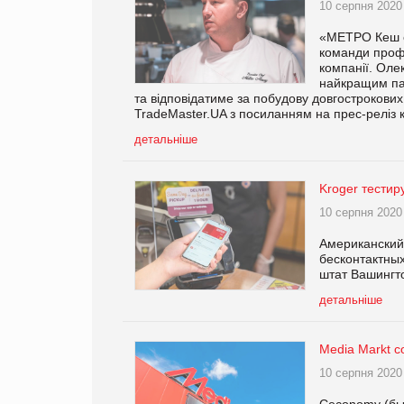
10 серпня 2020
«МЕТРО Кеш е
команди проф
компанії. Оле
найкращим пар
та відповідатиме за побудову довгострокови
TradeMaster.UA з посиланням на прес-реліз к
детальніше
Kroger тестир
10 серпня 2020
Американский 
бесконтактных
штат Вашингт
детальніше
Media Markt с
10 серпня 2020
Ceconomy (бы