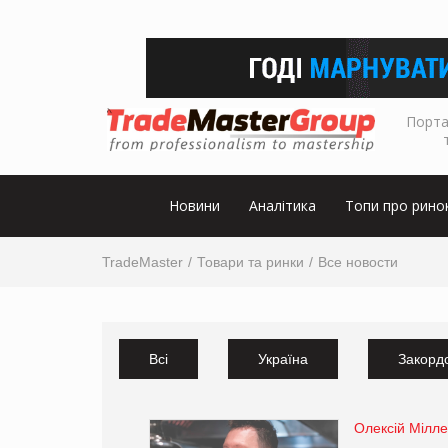
Порта
Новини
Аналітика
Топи про рино
TradeMaster
Товари та ринки
Все новости
Всі
Україна
Закорд
Олексій Мілл