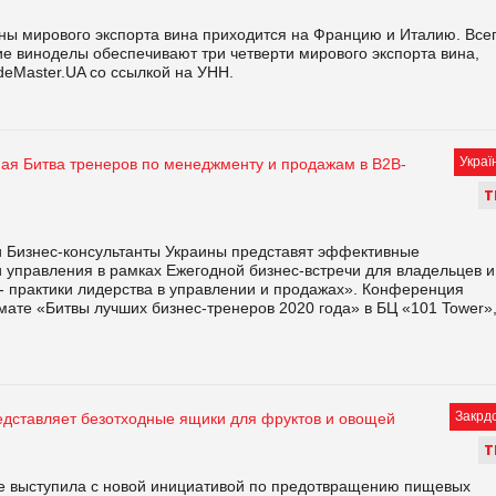
ны мирового экспорта вина приходится на Францию и Италию. Все
е виноделы обеспечивают три четверти мирового экспорта вина,
deMaster.UA со ссылкой на УНН.
Украї
ая Битва тренеров по менеджменту и продажам в В2В-
Т
 и Бизнес-консультанты Украины представят эффективные
 управления в рамках Ежегодной бизнес-встречи для владельцев и
- практики лидерства в управлении и продажах». Конференция
ате «Битвы лучших бизнес-тренеров 2020 года» в БЦ «101 Tower»
Закрд
редставляет безотходные ящики для фруктов и овощей
Т
nte выступила с новой инициативой по предотвращению пищевых