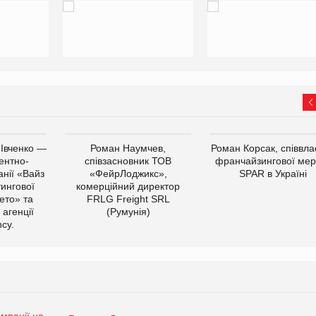
 Івченко —
Роман Наумчев,
Роман Корсак, співвла
ентно-
співзасновник ТОВ
франчайзингової мер
нії «Вайз
«ФейрЛоджикс»,
SPAR в Україні
тингової
комерційний директор
ето» та
FRLG Freight SRL
 агенції
(Румунія)
cy.