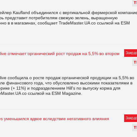
Т
ейлер Kaufland объединился с вертикальной фермерской компани
перь представит потребителям свежую зелень, выращенную
но в в магазинах, сообщает TradeMaster.UA со ссылкой на ESM
Закрд
live отмечает органический рост продаж на 5,5% во втором
Т
live сообщила о росте продаж органической продукции на 5,5% во
ле финансового года, что обусловлено высокими показателями в
ике (+ 11%) и подразделением Hill's по выпуску корма для
Master.UA со ссылкой на ESM Magazine.
Закрд
s уменьшился вдвое вследствие негативного влияния
Т