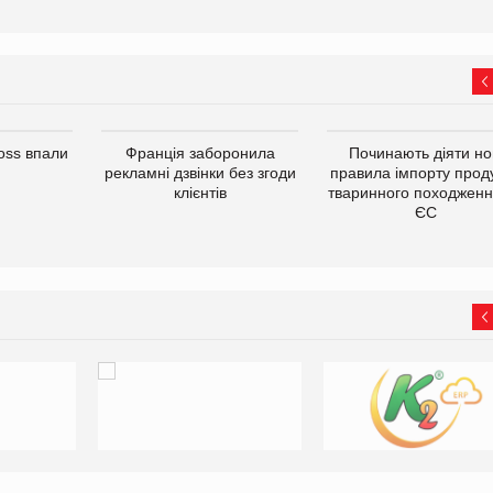
oss впали
Франція заборонила
Починають діяти но
рекламні дзвінки без згоди
правила імпорту проду
клієнтів
тваринного походженн
ЄС