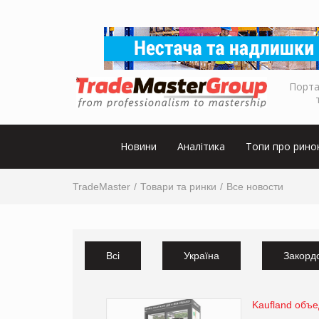
Порта
Новини
Аналітика
Топи про рино
TradeMaster
Товари та ринки
Все новости
Всі
Україна
Закорд
Kaufland объе