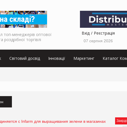
Вхід
Реєстрація
л топ-менеджерів оптової
та роздрібної торгівлі
07 серпня 2026
к
Світовий досвід
Інновації
Маркетинг
Каталог Ком
он
Закрд
диняется с Infarm для выращивания зелени в магазинах