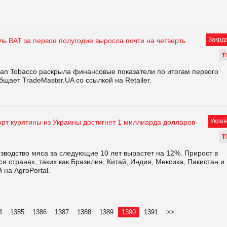
Закрд
ь ВАТ за первое полугодие выросла почти на четверть
Т
ican Tobacco раскрыла финансовые показатели по итогам первого
бщает TradeMaster.UA со ссылкой на Retailer.
Украї
орт курятины из Украины достигнет 1 миллиарда долларов
Т
зводство мяса за следующие 10 лет вырастет на 12%. Прирост в
 странах, таких как Бразилия, Китай, Индия, Мексика, Пакистан и
 на AgroPortal.
4
1385
1386
1387
1388
1389
1390
1391
>>