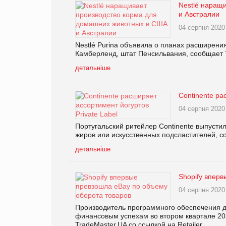
Nestlé наращ
и Австралии
04 серпня 2020
Nestlé Purina объявила о планах расширени
Камберленд, штат Пенсильвания, сообщает 
детальніше
Continente ра
04 серпня 2020
Португальский ритейлер Continente выпустил
жиров или искусственных подсластителей, с
детальніше
Shopify впер
04 серпня 2020
Производитель программного обеспечения д
финансовым успехам во втором квартале 20
TradeMaster.UA со ссылкой на Retailer.