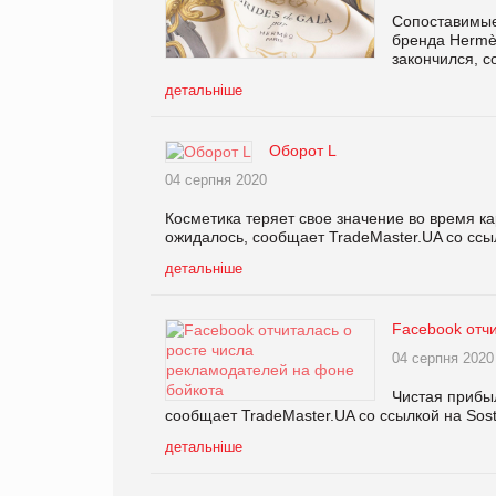
Сопоставимые
бренда Hermès
закончился, с
детальніше
Оборот L
04 серпня 2020
Косметика теряет свое значение во время ка
ожидалось, сообщает TradeMaster.UA со ссылк
детальніше
Facebook отч
04 серпня 2020
Чистая прибыл
сообщает TradeMaster.UA со ссылкой на Sost
детальніше