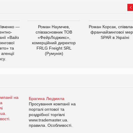
 Івченко —
Роман Наумчев,
Роман Корсак, співвла
ентно-
співзасновник ТОВ
франчайзингової мер
нії «Вайз
«ФейрЛоджикс»,
SPAR в Україні
тингової
комерційний директор
ето» та
FRLG Freight SRL
 агенції
(Румунія)
cy.
Брагина Людмила
Просування компанії на
порталі оптової та
роздрібної торгівлі
www.trademaster.ua.
правила. Особливості.
Рекомендації