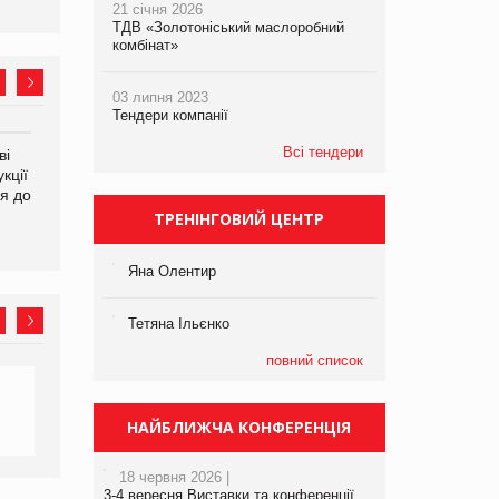
21 січня 2026
ТДВ «Золотоніський маслоробний
комбінат»
03 липня 2023
Тендери компанії
Всі тендери
ві
Аргентина повертається з
ФАО прогнозує зростання
кції
продуктами птахівництва
світових цін на
я до
на європейський ринок
продовольство
ТРЕНІНГОВИЙ ЦЕНТР
Яна Олентир
Тетяна Ільєнко
повний список
НАЙБЛИЖЧА КОНФЕРЕНЦІЯ
18 червня 2026 |
3-4 вересня Виставки та конференції