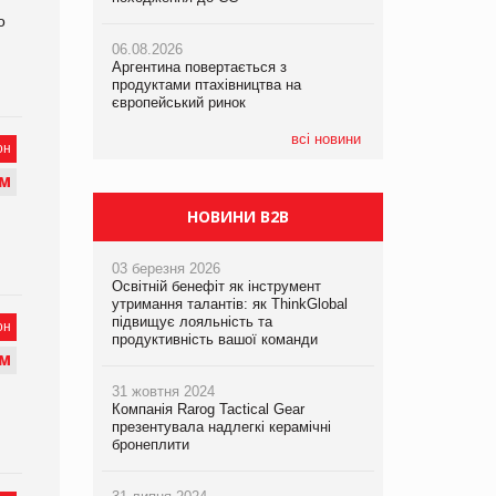
о
06.08.2026
06.08.2026
06.08.2026
Аргентина повертається з
Аргентина повертається з
Аргентина повертається з
продуктами птахівництва на
продуктами птахівництва на
продуктами птахівництва на
європейський ринок
європейський ринок
європейський ринок
всі новини
он
М
НОВИНИ B2B
03 березня 2026
Освітній бенефіт як інструмент
утримання талантів: як ThinkGlobal
підвищує лояльність та
он
продуктивність вашої команди
М
31 жовтня 2024
Компанія Rarog Tactical Gear
презентувала надлегкі керамічні
бронеплити