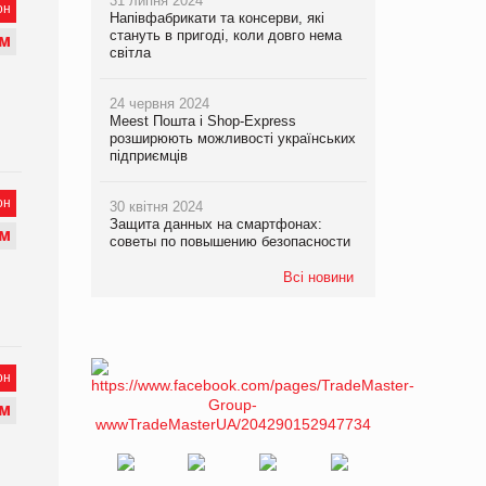
31 липня 2024
он
Напівфабрикати та консерви, які
стануть в пригоді, коли довго нема
М
світла
24 червня 2024
Meest Пошта і Shop-Express
розширюють можливості українських
підприємців
он
30 квітня 2024
Защита данных на смартфонах:
М
советы по повышению безопасности
Всі новини
он
М