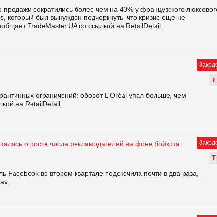
 продажи сократились более чем на 40% у французского люксовог
, который был вынужден подчеркнуть, что кризис еще не
ообщает TradeMaster.UA со ссылкой на RetailDetail.
Закрд
Т
рантинных ограничений: оборот L'Oréal упал больше, чем
ой на RetailDetail.
Закрд
италась о росте числа рекламодателей на фоне бойкота
Т
ь Facebook во втором квартале подскочила почти в два раза,
av.