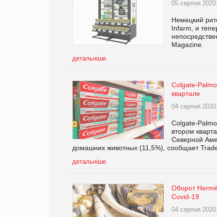
05 серпня 2020
Немецкий рит
Infarm, и те
непосредствен
Magazine.
детальніше
Colgate-Palmo
квартале
04 серпня 2020
Colgate-Palmo
втором кварта
Северной Амер
домашних животных (11,5%), сообщает Trade
детальніше
Оборот Hermè
Covid-19
04 серпня 2020