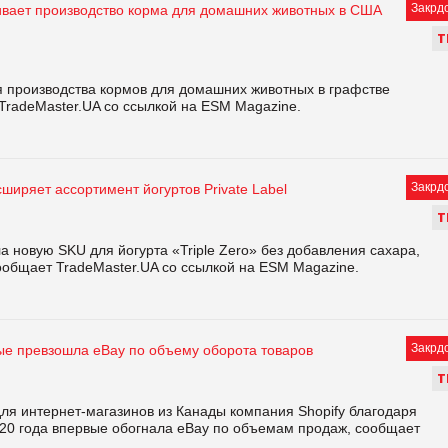
Закрд
ивает производство корма для домашних животных в США
Т
я производства кормов для домашних животных в графстве
TradeMaster.UA со ссылкой на ESM Magazine.
Закрд
сширяет ассортимент йогуртов Private Label
Т
а новую SKU для йогурта «Triple Zero» без добавления сахара,
ообщает TradeMaster.UA со ссылкой на ESM Magazine.
Закрд
вые превзошла eBay по объему оборота товаров
Т
ля интернет-магазинов из Канады компания Shopify благодаря
20 года впервые обогнала eBay по объемам продаж, сообщает