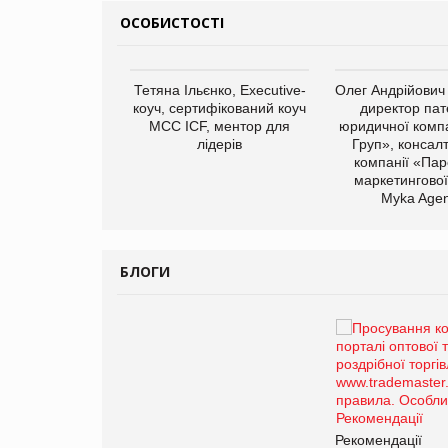
ОСОБИСТОСТІ
арас Ігорович,
Тетяна Ільєнко, Executive-
Олег Андрійович
иробництва ТОВ
коуч, сертифікований коуч
директор пат
Герчак"
МСС ICF, ментор для
юридичної компа
лідерів
Груп», консал
компанії «Пар
маркетингової
Myka Agen
БЛОГИ
Брагина Людмила
Просування компанії на
порталі оптової та
роздрібної торгівлі
www.trademaster.ua.
правила. Особливості.
ії
Рекомендації