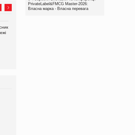
PrivateLabel&FMCG Master-2026:
Власна марка - Власна перевага
сник
Олексій Логачов-Михайлов
Яна Сараніна, директор
ежі
Файно маркет Директор
компанії «УкраМарин»
департаменту з
виробництва
Брагина Людмила
Просування компанії на
порталі оптової та
роздрібної торгівлі
www.trademaster.ua.
правила. Особливості.