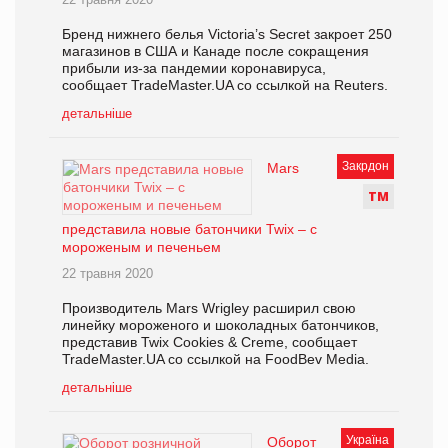
Бренд нижнего белья Victoria’s Secret закроет 250
магазинов в США и Канаде после сокращения
прибыли из-за пандемии коронавируса,
сообщает TradeMaster.UA со ссылкой на Reuters.
детальніше
Закрдон
Mars
Т
М
представила новые батончики Twix – с
мороженым и печеньем
22 травня 2020
Производитель Mars Wrigley расширил свою
линейку мороженого и шоколадных батончиков,
представив Twix Cookies & Creme, сообщает
TradeMaster.UA со ссылкой на FoodBev Media.
детальніше
Україна
Оборот