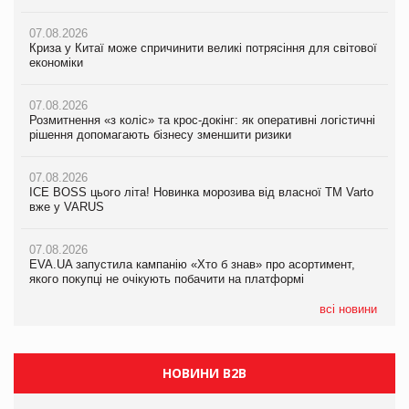
07.08.2026
07.08.2026
07.08.2026
Криза у Китаї може спричинити великі потрясіння для світової
Криза у Китаї може спричинити великі потрясіння для світової
Криза у Китаї може спричинити великі потрясіння для світової
економіки
економіки
економіки
07.08.2026
07.08.2026
07.08.2026
Розмитнення «з коліс» та крос-докінг: як оперативні логістичні
Розмитнення «з коліс» та крос-докінг: як оперативні логістичні
Kraft Heinz скоротила збиток у першому півріччі
рішення допомагають бізнесу зменшити ризики
рішення допомагають бізнесу зменшити ризики
07.08.2026
07.08.2026
07.08.2026
Продажі Hugo Boss впали на 9%
ICE BOSS цього літа! Новинка морозива від власної ТМ Varto
ICE BOSS цього літа! Новинка морозива від власної ТМ Varto
вже у VARUS
вже у VARUS
07.08.2026
Франція заборонила рекламні дзвінки без згоди клієнтів
07.08.2026
07.08.2026
EVA.UA запустила кампанію «Хто б знав» про асортимент,
EVA.UA запустила кампанію «Хто б знав» про асортимент,
якого покупці не очікують побачити на платформі
якого покупці не очікують побачити на платформі
всі новини
НОВИНИ B2B