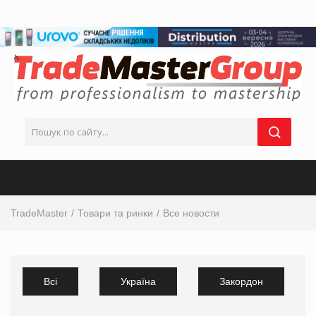
TradeMaster
Товари та ринки
Все новости
Всі
Україна
Закордон