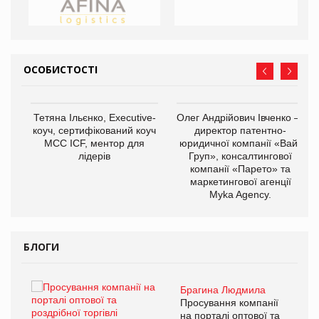
ОСОБИСТОСТІ
,
Тетяна Ільєнко, Executive-
Олег Андрійович Івченко —
ОВ
коуч, сертифікований коуч
директор патентно-
МСС ICF, ментор для
юридичної компанії «Вайз
лідерів
Груп», консалтингової
компанії «Парето» та
маркетингової агенції
Myka Agency.
БЛОГИ
Брагина Людмила
ї
Просування компанії
а
на порталі оптової та