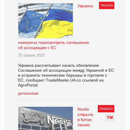
Україна
Украина
намерена пересмотреть соглашение
об ассоциации с ЕС
25 травня 2020
Украина рассчитывает начать обновление
Соглашения об ассоциации между Украиной и ЕС
и устранить технические барьеры в торговле с
ЕС, сообщает TradeMaster.UA со ссылкой на
AgroPortal.
детальніше
Закрдон
Nestle
открыла
Т
М
в Китае
линию