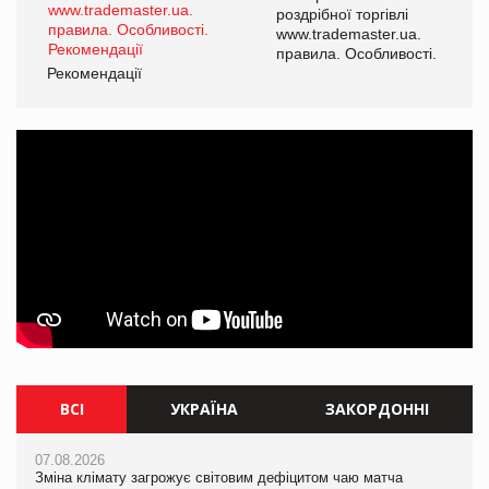
роздрібної торгівлі
www.trademaster.ua.
і.
правила. Особливості.
Рекомендації
Ре
ВСІ
УКРАЇНА
ЗАКОРДОННІ
07.08.2026
07.08.2026
07.08.2026
Зміна клімату загрожує світовим дефіцитом чаю матча
Зміна клімату загрожує світовим дефіцитом чаю матча
Зміна клімату загрожує світовим дефіцитом чаю матча