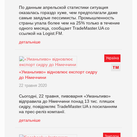
По данным апрельской статистики ситуация
оказалась гораздо хуже, чем предполагали даже
самые заядлые пессимисты. Промышленность
страны упала более чем на 25% только в течение
одного месяца, сообщает TradeMaster.UA со
ссылкой на Logist.FM.
детальніше
Україна
Т
М
«Уманьпиво» відновлює експорт сидру
до Німеччини
22 травня 2020
Сьогодні, 22 травня, пивоварня «Уманьпиво»
відправила до Німеччини понад 13 тис. пляшок
сидру, повідомляє TradeMaster.UA з посиланням
на прес-реліз компанії.
детальніше
Закрдон