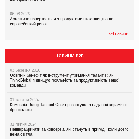
06.08.2026
06.08.2026
06.08.2026
Аргентина повертається з продуктами птахівництва на
Аргентина повертається з продуктами птахівництва на
Аргентина повертається з продуктами птахівництва на
європейський ринок
європейський ринок
європейський ринок
всі новини
НОВИНИ B2B
03 березня 2026
Освітній бенефіт як інструмент утримання талантів: як
ThinkGlobal підвищує лояльність та продуктивність вашої
команди
31 жовтня 2024
Компанія Rarog Tactical Gear презентувала надлегкі керамічні
бронеплити
31 липня 2024
Напівфабрикати та консерви, які стануть в пригоді, коли довго
нема світла