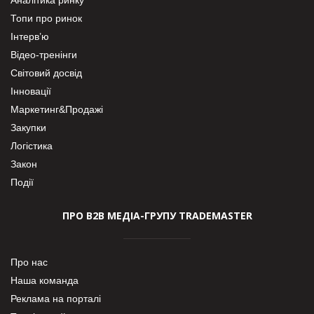
Аналітика ринку
Топи про ринок
Інтерв’ю
Відео-тренінги
Світовий досвід
Інновації
Маркетинг&Продажі
Закупки
Логістика
Закон
Події
ПРО В2В МЕДІА-ГРУПУ TRADEMASTER
Про нас
Наша команда
Реклама на порталі