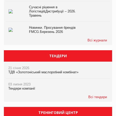
Сучасні рішення в
Логістиці&Дистрибуції – 2026.
Травень
Новинки. Просування брендів
FMCG.Березень 2026
Всі журнали
ТЕНДЕРИ
21 січня 2026
ТДВ «Золотоніський маслоробний комбінат»
03 липня 2023
Тендери компанії
Всі тендери
ТРЕНІНГОВИЙ ЦЕНТР