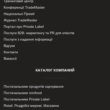
Тренінговий центр
Конференції TradeMaster
Національні Премії
Журнал TradeMaster
Портал про Private Label
Послуги В2В- маркетингу та PR для клієнтів
Послуги з надання інформації
Відгуки
Контакти
Вакансії
КАТАЛОГ КОМПАНИЙ
Постачальники продуктів харчування
Постачальники nonfood
Постачальники Private Label
Retail. Роздрібні мережі, Магазини