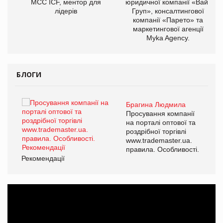
МСС ICF, ментор для
юридичної компанії «Вайз
лідерів
Груп», консалтингової
компанії «Парето» та
маркетингової агенції
Myka Agency.
БЛОГИ
Брагина Людмила
ї
Просування компанії
а
на порталі оптової та
роздрібної торгівлі
www.trademaster.ua.
і.
правила. Особливості.
Рекомендації
Ре