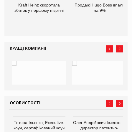
ам
Kraft Heinz скоротила
Продажі Hugo Boss впали
іше
збиток у першому півріччі
на 9%
КРАЩІ КОМПАНІЇ
ОСОБИСТОСТІ
,
Тетяна Ільєнко, Executive-
Олег Андрійович Івченко —
ОВ
коуч, сертифікований коуч
директор патентно-