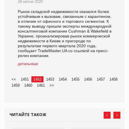
28 квітня 2020
Рынок складской недвижимости оказался более
устойчивым к вызовам, связанным с карантином,
в отличие от офисного и торгового сегментов. К
такому выводу пришли эксперты международной
консалтинговой компании Cushman & Wakefield в
Украине, проанализировав рынок коммерческой
недвижимости в Киеве и пригороде по
результатам первого квартала 2020 года,
сообщает TradeMaster.UA со ссылкой на пресс-
релиз компании.
детальніше
<<
1451
1452
1453
1454
1455
1456
1457
1458
1459
1460
1461
>>
ЧИТАЙТЕ ТАКОЖ