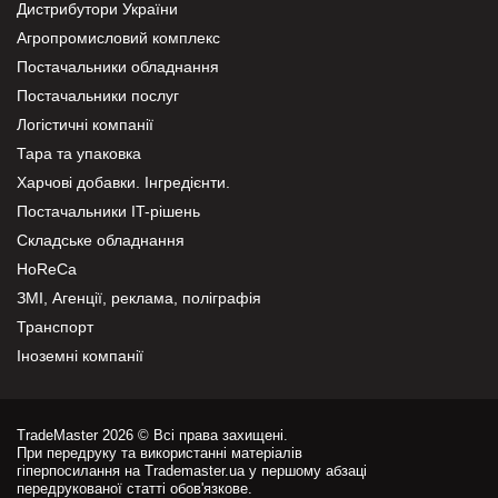
Дистрибутори України
Агропромисловий комплекс
Постачальники обладнання
Постачальники послуг
Логістичні компанії
Тара та упаковка
Харчові добавки. Інгредієнти.
Постачальники IT-рішень
Складське обладнання
HoReCa
ЗМІ, Агенції, реклама, поліграфія
Транспорт
Іноземні компанії
TradeMaster 2026 © Всі права захищені.
При передруку та використанні матеріалів
гіперпосилання на Trademaster.ua у першому абзаці
передрукованої статті обов'язкове.