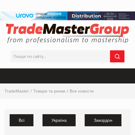
TradeMaster
Товари та ринки
Все новости
Всі
Україна
Закордон