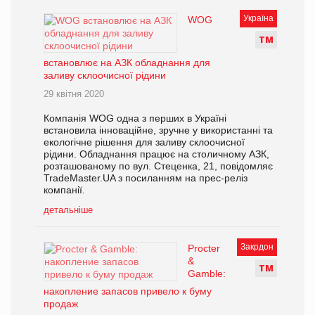
Україна
WOG
Т
М
встановлює на АЗК обладнання для
заливу склоочисної рідини
29 квітня 2020
Компанія WOG одна з перших в Україні
встановила інноваційне, зручне у використанні та
екологічне рішення для заливу склоочисної
рідини. Обладнання працює на столичному АЗК,
розташованому по вул. Стеценка, 21, повідомляє
TradeMaster.UA з посиланням на прес-реліз
компанії.
детальніше
Закрдон
Procter
&
Т
М
Gamble:
накопление запасов привело к буму
продаж